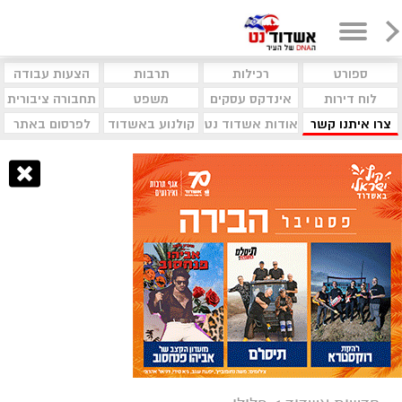
ספורט
רכילות
תרבות
הצעות עבודה
לוח דירות
אינדקס עסקים
משפט
תחבורה ציבורית
צרו איתנו קשר
אודות אשדוד נט
קולנוע באשדוד
לפרסום באתר