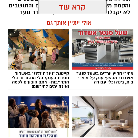
והקמת מאגרי תפעול וחירום. הגולשים והתושבים
קרא עוד
לא יקבלו פיצוי כספי ישיר – אך ההסדר נועד
לצמצם את הסיכון להישנות אירועי זיהום דומים
אולי יעניין אותך גם
להאזנה לתוכן:
עופר אשטוקר / 16:25 09.08.26
מחירי הקיץ יורדים בשעל סנטר
קייטנת "נינג'ה לזוז" באשדוד
אשדוד: מבצעי ענק על מוצרי
חוזרת בענק: בלי מחזורים, בלי
בית, גינה וכלי עבודה
התחייבות- אתם קובעים לכמה
ואיזה ימים להירשם!
תגים:
זיהום נחל לכיש
,
מט"ש באר טוביה