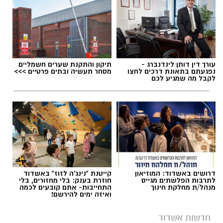
2019. את הבקשה לאישור התביעה הייצוגית הגישו
טדי מנשה, עדי קלנג ואבי אבן דנן נגד המועצה
האזורית באר טוביה, תאגיד המים האזורי ת.מ.ר
ומושב תימורים. עיריית אשדוד, תאגיד יובלים
אשדוד ועיריית קריית מלאכי צורפו בהמשך כצדדים
עורך דין דותן לינדנברג -
תיקון והתקנת שערים חשמליים
תגים:
הימורים בלתי חוקיים באשדוד
נפגעתם בתאונת דרכים לחצו
מסחר תעשיה ובתים פרטיים >>>
שלישיים.
לקבל מה שמגיע לכם
דרושים באשדוד: המוזיאון
קייטנת "נינג'ה לזוז" באשדוד
לתרבות הפלשתים מגייס
חוזרת בענק: בלי מחזורים, בלי
מנהל/ת מחלקת חינוך
התחייבות- אתם קובעים לכמה
ואיזה ימים להירשם!
חדשות אשדוד