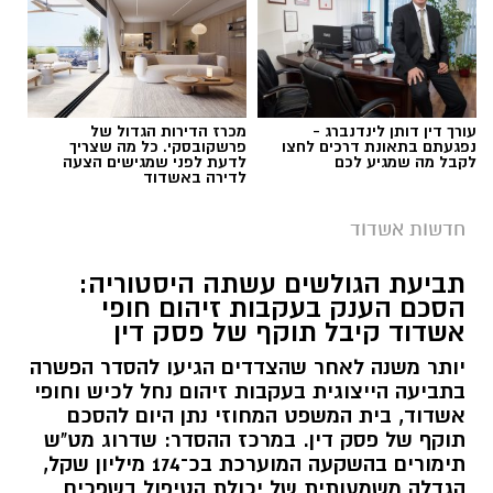
עורך דין דותן לינדנברג -
מכרז הדירות הגדול של
נפגעתם בתאונת דרכים לחצו
פרשקובסקי. כל מה שצריך
לקבל מה שמגיע לכם
לדעת לפני שמגישים הצעה
לדירה באשדוד
חדשות אשדוד
תביעת הגולשים עשתה היסטוריה:
הסכם הענק בעקבות זיהום חופי
אשדוד קיבל תוקף של פסק דין
יותר משנה לאחר שהצדדים הגיעו להסדר הפשרה
בתביעה הייצוגית בעקבות זיהום נחל לכיש וחופי
אשדוד, בית המשפט המחוזי נתן היום להסכם
תוקף של פסק דין. במרכז ההסדר: שדרוג מט"ש
תימורים בהשקעה המוערכת בכ־174 מיליון שקל,
הגדלה משמעותית של יכולת הטיפול בשפכים