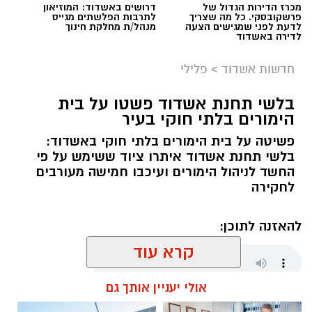
מכרז הדירות הגדול של
דרושים באשדוד: המוזיאון
פרשקובסקי. כל מה שצריך
לתרבות הפלשתים מגייס
לדעת לפני שמגישים הצעה
מנהל/ת מחלקת חינוך
לדירה באשדוד
חדשות אשדוד
>
פלילי
בלשי תחנת אשדוד פשטו על בית
הימורים בלתי חוקי בעיר
פשיטה על בית הימורים בלתי חוקי באשדוד:
צילום: פרטי
בלשי תחנת אשדוד איתרו ציוד ששימש על פי
החשד לניהול הימורים ועיכבו חמישה מעורבים
תביעת הגולשים בעקבות זיהום נחל לכיש וחופי
לחקירה
אשדוד הגיעה היום (ראשון) לנקודת הסיום
המשפטית המשמעותית שלה: בית המשפט המחוזי
להאזנה לתוכן:
מרכז-לוד אישר את הסדר הפשרה שאליו הגיעו
קרא עוד
הצדדים כבר לפני יותר משנה – והעניק לו תוקף
של פסק דין.
אולי יעניין אותך גם
עופר אשטוקר / 15:38 09.08.26
ההליך החל בעקבות אירועי הזיהום בשנים 2018–