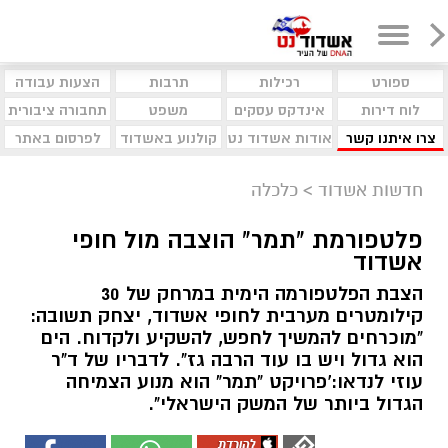
ספורט
רכילות
תרבות
הצעות עבודה
לוח דירות
אינדקס עסקים
משפט
תחבורה ציבורית
צרו איתנו קשר
אודות אשדוד נט
קולנוע באשדוד
לפרסום באתר
חדשות אשדוד
>
כלכלה
פלטפורמת "תמר" הוצבה מול חופי
אשדוד
הצבת הפלטפורמה הימית במרחק של 30
קילומטרים מערבית לחופי אשדוד, יצחק תשובה:
"מוכרחים להמשיך לחפש, להשקיע ולקדוח. הים
הוא גדול ויש בו עוד הרבה גז". לדבריו של ד"ר
עוזי לנדאו:'פרויקט "תמר" הוא מנוע הצמיחה
הגדול ביותר של המשק הישראלי".