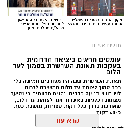
תיקון והתקנת שערים חשמליים
דרושים באשדוד: המוזיאון
מסחר תעשיה ובתים פרטיים >>>
לתרבות הפלשתים מגייס
פראמדיק מיחידת האופנועים של מד"א אוראל
מנהל/ת מחלקת חינוך
אסולין וחובש רפואת חירום מיחידת האופנועים של
מד"א דניאל אוקנין סיפרו:"מדובר בתאונת דרכים
חדשות אשדוד
קשה שהתרחשה בשטח. כשהגענו לחוף ראינו את
הגבר ו-2 הילדים שוכבים על החול כשאחד
עומסים חריגים ביציאה הדרומית
בעקבות תאונת השרשרת בסמוך לעד
מהילדים מחוסר הכרה וסובל מפגיעה רב
הלום
צילום: דוברות איחוד הצלה
מערכתית. הענקנו להם טיפול רפואי ראשוני שכלל
תאונת השרשרת שבה היו מעורבים חמישה כלי
עצירת דימומים, חבישות ומתן תרופות. העברנו את
עובדת בת 56 נפצעה היום (שישי) באורח בינוני
רכב סמוך לצומת עד הלום ממשיכה לגרום
2 הילדים שנפצעו קשה לניידות טיפול נמרץ של
לאחר שנפלה מסולם במהלך עבודתה במחסן
לשיבושי תנועה כבדים. נהגים מדווחים כי נסיעה
מד"א ואת הגבר לאמבולנס של מד"א שהגיעו לחוף
באזור דרך הרכבת, מתחם ביג פאשן באשדוד.
מצומת הכלניות באשדוד ועד לצומת עד הלום,
ופינינו אותם לבית החולים כשמצבם יציב"
שאורכת בדרך כלל דקות ספורות, נמשכת כעת
כ-40 דקות
כוחות ההצלה הוזעקו למקום בעקבות דיווח על
קרא עוד
נפילה מגובה במהלך העבודה. עם הגעתם מצאו את