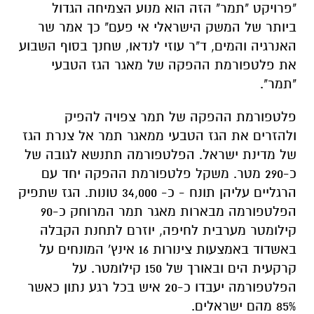
"פרויקט "תמר" הזה הוא מנוע הצמיחה הגדול
ביותר של המשק הישראלי אי פעם" כך אמר שר
האנרגיה והמים, ד"ר עוזי לנדאו, שחנך בסוף השבוע
את פלטפורמת ההפקה של מאגר הגז הטבעי
"תמר".
פלטפורמת ההפקה של תמר צפויה להפיק
ולהזרים את הגז הטבעי ממאגר תמר אל צנרת הגז
של מדינת ישראל. הפלטפורמה תתנשא לגובה של
כ-290 מטר. משקל פלטפורמת ההפקה יחד עם
הרגליים עליהן תונח - כ- 34,000 טונות. הגז שתפיק
הפלטפורמה מבארות מאגר תמר המרוחק כ-90
קילומטר מערבית לחיפה, יוזרם לתחנת הקבלה
באשדוד באמצעות צינורות 16 אינץ' המונחים על
קרקעית הים ובאורך של 150 קילומטר. על
הפלטפורמה יעבדו כ-20 איש בכל רגע נתון כאשר
85% מהם ישראלים.