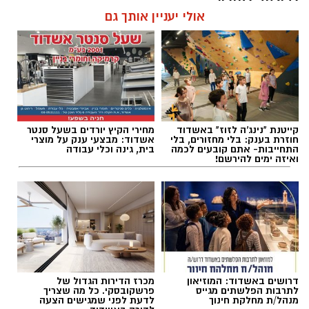
האישה בהכרה מלאה, כשהיא סובלת מחבלות
להאזנה לתוכן:
אולי יעניין אותך גם
במספר אזורים בגופה לאחר שנפלה מגובה של כ-2
עד 3 מטרים.
רפאל אוקנין, כונן הצלה דרום, סיפר: “כשהגעתי
עופר אשטוקר / 12:27 07.08.26
למקום הבחנתי בעובדת כשהיא בהכרה מלאה
וסובלת מחבלות מרובות בגופה לאחר שנפלה
במהלך עבודתה. יחד עם צוותי מד”א הענקנו לה
צילום: דוברות איחוד הצלה
קייטנת "נינג'ה לזוז" באשדוד
מחירי הקיץ יורדים בשעל סנטר
חוזרת בענק: בלי מחזורים, בלי
אשדוד: מבצעי ענק על מוצרי
טיפול רפואי ראשוני והיא פונתה בניידת טיפול
התחייבות- אתם קובעים לכמה
בית, גינה וכלי עבודה
ואיזה ימים להירשם!
נמרץ לחדר הטראומה במרכז הרפואי אסותא
רוצה לעקוב אחרי הערוץ של הקבוצה "אשדוד נט"
תגים:
עומסים ביציאה הדרומית אשדוד
באשדוד כשהיא במצב בינוני ויציב.”
ב-WhatsApp לחצו כאן
להורדת אפליקציה של אשדוד נט לחצו כאן
דרושים באשדוד: המוזיאון
מכרז הדירות הגדול של
עקבו בפייסבוק
לתרבות הפלשתים מגייס
פרשקובסקי. כל מה שצריך
מנהל/ת מחלקת חינוך
לדעת לפני שמגישים הצעה