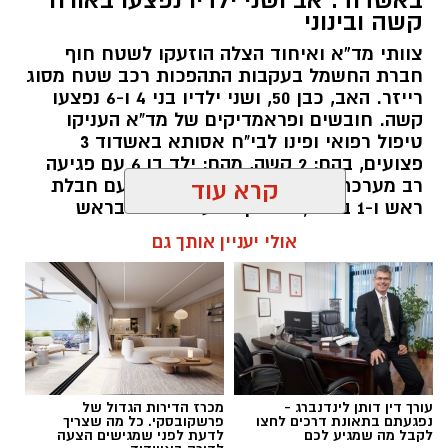
באשדוד: אב ושני ילדיו נפצעו באורח
קשה ובינוני
צוותי מד”א ואיחוד הצלה הוזעקו לשטח חוף
חברת החשמל בעקבות התהפכות רכב שטח מסוג
רייזר. האב, כבן 50, ושני ילדיו בני 4 ו-6 נפצעו
קשה. חובשים ופראמדיקים של מד"א העניקו
טיפול רפואי ופינו לבי"ח אסותא באשדוד 3
פצועים, בהם: 2 קשה, מהם: ילד בן 6 עם פגיעה
רב מערכתית מחוסר הכרה וילד בן 4 עם חבלת
קרא עוד
ראש ו-1 בינוני, גבר בן 36 עם חבלות בראש
ובגפיים.
אולי יעניין אותך גם
להאזנה לתוכן:
עורך דין דותן לינדנברג -
מכרז הדירות הגדול של
עופר אשטוקר / 18:24 07.08.26
נפגעתם בתאונת דרכים לחצו
פרשקובסקי. כל מה שצריך
לקבל מה שמגיע לכם
לדעת לפני שמגישים הצעה