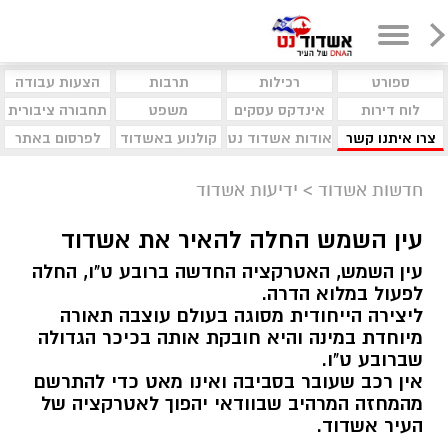
ספורט
רכילות
תרבות
הצעות עבודה
לוח דירות
אינדקס עסקים
משפט
תחבורה ציבורית
צרו איתנו קשר
אודות אשדוד נט
קולנוע באשדוד
לפרסום באתר
חדשות אשדוד
>
ידיעות אשדוד
עין השמש החלה להאיר את אשדוד
עין השמש, האטרקציה החדשה ברובע ט"ו, החלה
לפעול במלוא הדרה.
ליצירה הייחודית מסוגה בעולם עוצבה תאורה
מיוחדת במינה והיא חובקת אותה בכיכר הגדולה
שברובע ט"ו.
אין רכב שעובר בסביבה ואינו מאט כדי להתרשם
מהמחזה המרהיב שבוודאי יהפוך לאטרקציה של
העיר אשדוד.