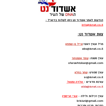
הודעות לאתר אשדוד נט ניתן לשלוח בדוא"ל -
info
@isnet.co.i
l
-
צוות אשדוד נט:
מו"ל ועורך ראשי:
אייל בן שמחון
ebs@isnet.co.il
-
עורך משנה:
עופר אשטוקר
oferashtoker@gmail.com
-
עורך ספורט:
שחר כחלון
sc@isnet.co.il
עורכת מדורים -
אלדה נתנאל
elda@isnet.co.il
-
עורך רכילות ולילה -
אורי קריספין
krisiuri@gmail.com
כתבות מגזין ותרבות