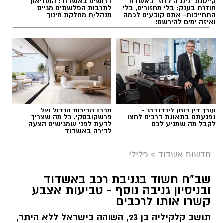
קייטנת "נינג'ה לזוז" באשדוד
דרושים באשדוד: המוזיאון
תגים:
תאונת דרכים באשדוד
חוזרת בענק: בלי מחזורים, בלי
לתרבות הפלשתים מגייס
התחייבות- אתם קובעים לכמה
מנהל/ת מחלקת חינוך
ואיזה ימים להירשם!
עורך דין דותן לינדנברג -
מכרז הדירות הגדול של
נפגעתם בתאונת דרכים לחצו
פרשקובסקי. כל מה שצריך
לקבל מה שמגיע לכם
לדעת לפני שמגישים הצעה
לדירה באשדוד
חדשות אשדוד
>
פלילי
לאחר סדרת בדיקות וטיפולים, הילד בן ה-6 עדיין
מוגדר במצב בינוני ומאושפז ביחידה לטיפול נמרץ
שב"ח חשוד בגניבת רכב באשדוד
צילום: דוברות איחוד הצלה
ילדים. אחיו בן ה-4 מוגדר אף הוא במצב בינוני
ובניסיון גניבה נוסף - טביעות אצבע
ומאושפז במחלקת הילדים.
קשרו אותו לרכבים
הולכת רגל כבת 70 נפצעה היום (ראשון) באורח
בינוני לאחר שנפגעה מרכב ברחוב רוגוזין באשדוד.
תושב קלקיליה בן 23, השוהה בישראל ללא היתר,
בשורה מעודדת נרשמה במצבו של האב, שמצבו