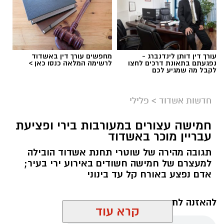
עורך דין דותן לינדנברג -
מחפשים עורך דין באשדוד
רוצה לעקוב אחרי הערוץ של הקבוצה "אשדוד נט"
נפגעתם בתאונת דרכים לחצו
לרשימה המלאה כנסו כאן >
לקבל מה שמגיע לכם
ב-WhatsApp לחצו כאן
חדשות אשדוד
>
פלילי
להורדת אפליקציה של אשדוד נט לחצו כאן
חמישה עצורים במעורבות בירי ופציעת
עבריין מוכר באשדוד
עקבו בפייסבוק
תגובה מהירה של שוטרי תחנת אשדוד הובילה
אילוסטרציה גניבת רכב
עקבו באינסטגרם
למעצרם של חמישה חשודים באירוע ירי בעיר;
אדם נפצע באורח קל עד בינוני
תושב קלקיליה בן 23, השוהה בישראל ללא היתר
כדין, נעצר בחשד למעורבות בגניבת רכב באשדוד
להאזנה לתוכן:
ובניסיון גניבה נוסף.