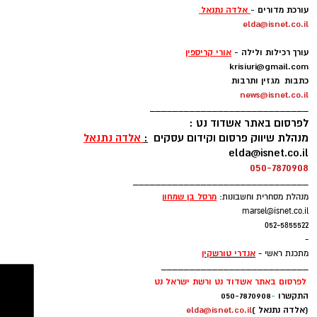
עקבו בפייסבוק
עורך ספורט:
שחר כחלון
sc@isnet.co.il
עקבו באינסטגרם
עורכת מדורים -
אלדה נתנאל
elda@isnet.co.il
-
עורך רכילות ולילה -
אורי קריספין
krisiuri@gmail.com
כתבות מגזין ותרבות
news@isnet.co.il
____________________________
לפרסום באתר אשדוד נט :
מנהלת שיווק פרסום וקידום עסקים
:
אלדה נתנאל
elda@isnet.co.il
בהתאם לצורכי החקירה ולממצאיה, יובאו החשודים
050-7870908
היום לדיון בבית המשפט, בבקשה להאריך את
_______________________________
מעצרם.
מרסל בן שמחו
ן
מנהלת מסחרית וחשבונות:
marsel@isnet.co.il
052-5855522
-
רוצה לעקוב אחרי הערוץ של הקבוצה "אשדוד נט"
אנדרי טורשקין
מתכנת ראשי -
ב-WhatsApp לחצו כאן
__________________________
לפרסום באתר אשדוד נט ורשת ישראל נט