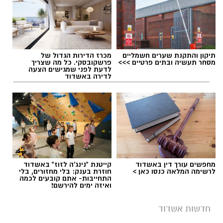
עופר אשטוקר / 12:25 09.08.26
תיקון והתקנת שערים חשמליים
מכרז הדירות הגדול של
מסחר תעשיה ובתים פרטיים >>>
פרשקובסקי. כל מה שצריך
לדעת לפני שמגישים הצעה
לדירה באשדוד
תגים:
תאונה קשה באשדוד
מחפשים עורך דין באשדוד
קייטנת "נינג'ה לזוז" באשדוד
לרשימה המלאה כנסו כאן >
חוזרת בענק: בלי מחזורים, בלי
התחייבות- אתם קובעים לכמה
ואיזה ימים להירשם!
חדשות אשדוד