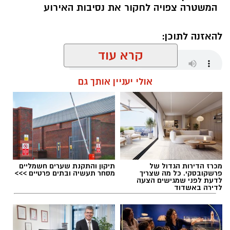
המשטרה צפויה לחקור את נסיבות האירוע
עם קבלת הדיווח הגיעו השוטרים למקום ופתחו
בפעולות חקירה מואצות. בתוך זמן קצר הצליחו
להאזנה לתוכן:
השוטרים לאתר ולעצור חמישה חשודים, אשר
הועברו להמשך טיפול וחקירה בתחנת המשטרה.
קרא עוד
אולי יעניין אותך גם
עופר אשטוקר / 00:28 09.08.26
מכרז הדירות הגדול של
תיקון והתקנת שערים חשמליים
תגים:
אירוע ירי באשדוד
פרשקובסקי. כל מה שצריך
מסחר תעשיה ובתים פרטיים >>>
לדעת לפני שמגישים הצעה
לדירה באשדוד