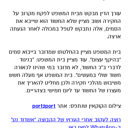
עורך הדין מבקש מבית המשפט לפקח מקרוב על
החקירה ושוב מציין שלא החשוד הוא שייבא את
הסמים, אלה נתבקש לטפל במכולה לאחר הגעתה
ארצה.
בית המשפט מציין בהחלטתו שמדובר בייבוא סמים
"בהיקף עצום". עוד מציין בית המשפט: "בניגוד
לדברי ב"כ החשוד, לא מדובר במי שהינו לכאורה
חשוד שולי במעשים". בית המשפט אף מעלה חשש
משיבוש מהלכי חקירה ולכן מחליט להאריך את
מעצרו של החשוד עד ליום חמישי בצהריים.
צילום הקוקאין שנתפס: אתר
port2port
רוצה לעקוב אחרי הערוץ של הקבוצה "אשדוד נט"
ב-WhatsApp לחצו כאן