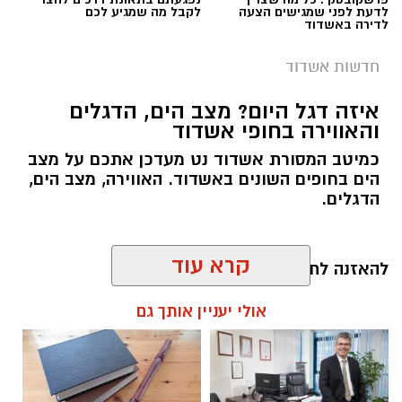
לדעת לפני שמגישים הצעה
לקבל מה שמגיע לכם
לדירה באשדוד
חדשות אשדוד
איזה דגל היום? מצב הים, הדגלים
והאווירה בחופי אשדוד
צילום: כבאות והצלה
כמיטב המסורת אשדוד נט מעדכן אתכם על מצב
הים בחופים השונים באשדוד. האווירה, מצב הים,
לוחמי האש מתחנות אשדוד וגן יבנה הוזעקו הערב
הדגלים.
לשריפת אוטובוס בכביש 7, סמוך למחלף בית רבן.
עם הגעת הכוחות למקום הבחינו הלוחמים
להאזנה לתוכן:
באוטובוס העולה באש ופעלו במהירות לכיבוי
קרא עוד
הלהבות, ביצוע סריקות ולמניעת התפשטות האש.
במהלך האירוע נסגר כביש 7 לתנועה לכיוון מזרח,
אולי יעניין אותך גם
והנהגים התבקשו להימנע מהגעה לאזור ולהישמע
מנהל האתר / 06:00 08.08.26
להנחיות המשטרה.