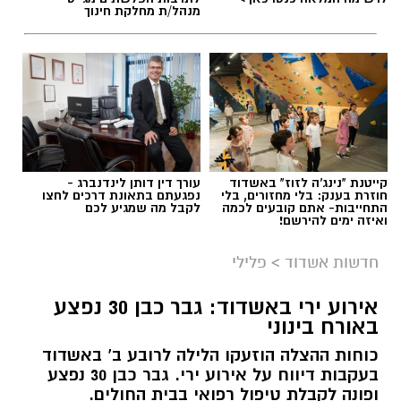
מנהל/ת מחלקת חינוך
קייטנת "נינג'ה לזוז" באשדוד
עורך דין דותן לינדנברג -
חוזרת בענק: בלי מחזורים, בלי
נפגעתם בתאונת דרכים לחצו
התחייבות- אתם קובעים לכמה
לקבל מה שמגיע לכם
ואיזה ימים להירשם!
חדשות אשדוד
>
פלילי
ארכיון המשטרה - אשדוד נט
אירוע ירי באשדוד: גבר כבן 30 נפצע
באורח בינוני
שוטרי תחנת אשדוד פתחו במהלך הלילה בחקירה
בעקבות דיווח על אירוע ירי שאירע בעיר אשדוד,
כוחות ההצלה הוזעקו הלילה לרובע ב’ באשדוד
בעקבות דיווח על אירוע ירי. גבר כבן 30 נפצע
שבמהלכו נפצע אדם באורח קל.
ופונה לקבלת טיפול רפואי בבית החולים.