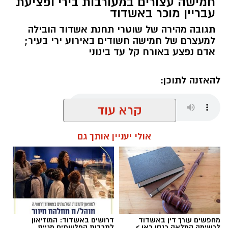
חמישה עצורים במעורבות בירי ופציעת
עבריין מוכר באשדוד
תגובה מהירה של שוטרי תחנת אשדוד הובילה
למעצרם של חמישה חשודים באירוע ירי בעיר;
אדם נפצע באורח קל עד בינוני
להאזנה לתוכן:
קרא עוד
עופר אשטוקר / 07:36 09.08.26
אולי יעניין אותך גם
תגים:
ניסיון חיסול באשדוד
,
אירוע ירי באשדוד
מחפשים עורך דין באשדוד
דרושים באשדוד: המוזיאון
לרשימה המלאה כנסו כאן >
לתרבות הפלשתים מגייס