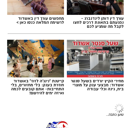
לאחר פעולות כיבוי ממושכות הודיעו בכבאות
והצלה כי הושגה שליטה מלאה על השריפה.
בהמשך נפתח הכביש מחדש לתנועת כלי רכב,
צילום: איחוד הצלה
בעוד לוחמי האש המשיכו בפעולות כיבוי סופיות
עורך דין דותן לינדנברג -
מחפשים עורך דין באשדוד
תגים:
דגלים בחופי אשדוד
נפגעתם בתאונת דרכים לחצו
לרשימה המלאה כנסו כאן >
ובדיקת הזירה.
לקבל מה שמגיע לכם
רוצה לעקוב אחרי הערוץ של הקבוצה "אשדוד נט"
ב-WhatsApp לחצו כאן
להורדת אפליקציה של אשדוד נט לחצו כאן
מחירי הקיץ יורדים בשעל סנטר
קייטנת "נינג'ה לזוז" באשדוד
עקבו בפייסבוק
אשדוד: מבצעי ענק על מוצרי
חוזרת בענק: בלי מחזורים, בלי
בית, גינה וכלי עבודה
התחייבות- אתם קובעים לכמה
ואיזה ימים להירשם!
עקבו באינסטגרם
חדשות אשדוד