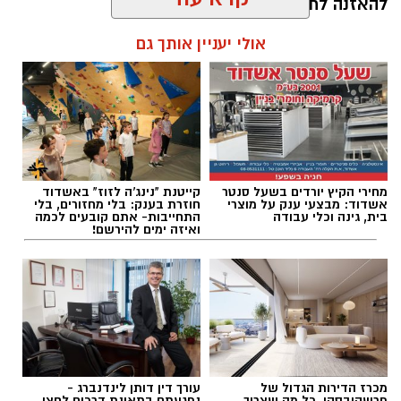
להאזנה לתוכן:
אולי יעניין אותך גם
עופר אשטוקר / 20:51 08.08.26
מחירי הקיץ יורדים בשעל סנטר
קייטנת "נינג'ה לזוז" באשדוד
אשדוד: מבצעי ענק על מוצרי
חוזרת בענק: בלי מחזורים, בלי
בית, גינה וכלי עבודה
התחייבות- אתם קובעים לכמה
ואיזה ימים להירשם!
תגים:
שריפת אוטובוס כביש 7
באיחוד הצלה מסרו כי צוותי הרפואה העניקו טיפול
רפואי לגבר שנפצע באירוע אלימות ברובע ב’.
נסיבות אירוע הירי נבדקות.
מכרז הדירות הגדול של
עורך דין דותן לינדנברג -
פרשקובסקי. כל מה שצריך
נפגעתם בתאונת דרכים לחצו