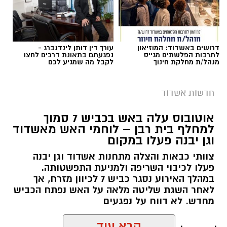
בהתאם לצורכי החקירה ולממצאיה, יובאו החשודים
היום לדיון בבית המשפט, בבקשה להאריך את
מעצרם.
דרושים באשדוד: המוזיאון
עורך דין דותן לינדנברג -
לתרבות הפלשתים מגייס
נפגעתם בתאונת דרכים לחצו
מנהל/ת מחלקת חינוך
לקבל מה שמגיע לכם
רוצה לעקוב אחרי הערוץ של הקבוצה "אשדוד נט"
ב-WhatsApp לחצו כאן
חדשות אשדוד
אוטובוס עלה באש בכביש 7 סמוך
צילום: שמחה חסיד הצלה דרום
להורדת אפליקציה של אשדוד נט לחצו כאן
למחלף בית רבן – לוחמי האש מאשדוד
וגן יבנה פעלו במקום
אירוע ירי התרחש הלילה (בין שבת לראשון) ברובע
עקבו בפייסבוק
ב’ באשדוד. כתוצאה מהירי נפצע גבר כבן 30.
צוותי כבאות והצלה מתחנות אשדוד וגן יבנה
עקבו באינסטגרם
פעלו לכיבוי השריפה ולמניעת התפשטותה.
במהלך האירוע נסגר כביש 7 לכיוון מזרח, אך
צוותי מד”א ואיחוד הצלה שהוזעקו למקום העניקו
לאחר השגת שליטה מלאה על האש נפתח הכביש
לפצוע טיפול רפואי ראשוני בזירה. לאחר מכן הוא
מחדש. לא דווח על נפגעים
פונה לבית החולים כשמצבו מוגדר בינוני.
קרא עוד