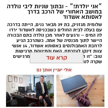
״אני יולדת!״ - ובתוך שניות ליבי נולדה
במושב האחורי של הרכב בדרך
לאסותא אשדוד
שלומית מגזניק, בת 29 מבאר גנים, הייתה בדרכה
עם בעלה לבית החולים כשבכניסה לאשדוד ירדו
לה המים – ורגעים לאחר מכן נולדה בתם הבכורה
היישר לתוך מכנסיה של אמה. כשהרכב הגיע
לרחבת האמבולנסים באסותא אשדוד, 14 אנשי
צוות זינקו לעזרתם. האם והתינוקת מרגישות
טוב: “זו הייתה חוויה מטורפת, אנחנו מרגישים
קרא עוד
שקרה לנו נס״
אולי יעניין אותך גם
להאזנה לתוכן:
עופר אשטוקר / 08:12 10.08.26