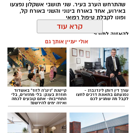
הנסיעה לבית החולים.
שהתרחש הערב בעיר. שני תושבי אשקלון נפצעו
באירוע, אחד באורח בינוני והשני באורח קל,
יומיים קודם לכן הגיעה שלומית, שהייתה בשבוע
ופונו לקבלת טיפול רפואי
ה־40 להריונה, לביקורת שגרתית. במהלך הלילה
החלה לחוש צירים, אך ככל הנראה לא הבינה כי
להאזנה לתוכן:
קרא עוד
היא כבר נמצאת בלידה פעילה. בבוקר יצאו היא
ובעלה דן לכיוון בית החולים.
אולי יעניין אותך גם
עופר אשטוקר / 21:12 09.08.26
עורך דין דותן לינדנברג -
קייטנת "נינג'ה לזוז" באשדוד
נפגעתם בתאונת דרכים לחצו
חוזרת בענק: בלי מחזורים, בלי
תגים:
דקירות באשקלון
,
מעצר תושב אשדוד
לקבל מה שמגיע לכם
התחייבות- אתם קובעים לכמה
ואיזה ימים להירשם!