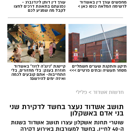
מחפשים עורך דין באשדוד
עורך דין דותן לינדנברג -
לרשימה המלאה כנסו כאן >
נפגעתם בתאונת דרכים לחצו
לקבל מה שמגיע לכם
תגים:
אסותא אשדוד
,
לידה ברכב
תיקון והתקנת שערים חשמליים
קייטנת "נינג'ה לזוז" באשדוד
מסחר תעשיה ובתים פרטיים >>>
חוזרת בענק: בלי מחזורים, בלי
התחייבות- אתם קובעים לכמה
ואיזה ימים להירשם!
חדשות אשדוד
>
פלילי
אירוע יוצא דופן התרחש אתמול בבית החולים
תושב אשדוד נעצר בחשד לדקירת שני
הציבורי אסותא אשדוד: שלומית מגזניק, קלינאית
בני אדם באשקלון
תקשורת בת 29 ותושבת באר גנים, ילדה את בתה
שוטרי תחנת אשקלון עצרו תושב אשדוד בשנות
הבכורה, ליבי, במושב האחורי של הרכב בזמן
ה-40 לחייו, בחשד למעורבות באירוע דקירה