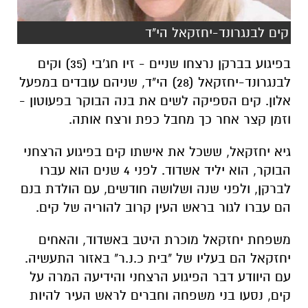
קים לבנגרונד-יחזקאל הי"ד
בפיגוע בברקן נרצחו שניים - זיו חג'בי (35) וקים
לבנגרונד-יחזקאל (28) הי"ד, שניהם עובדים במפעל
אלון. קים הספיקה לשים את בנה הבוקר בפעוטון -
וזמן קצר אחר כך מחבל כפת ורצח אותה.
גיא יחזקאל, ששכל את אישתו קים בפיגוע הרצחני
הבוקר, הוא יליד אשדוד. לפני 4 שנים הוא עברו
לברקן, ולפני שנה ושלושה חודשים, עם הולדת בנם
הם עברו לגור בראש העין קרוב להוריה של קים.
משפחת יחזקאל מוכרת היטב באשדוד, והאחים
יחזקאל הם בעליו של "בית כ.נ.ר" באזור התעשיה.
עם היוודע דבר הפיגוע הרצחני והידיעה המרה על
קים, נסעו בני משפחה וחברים לראש העיר להיות