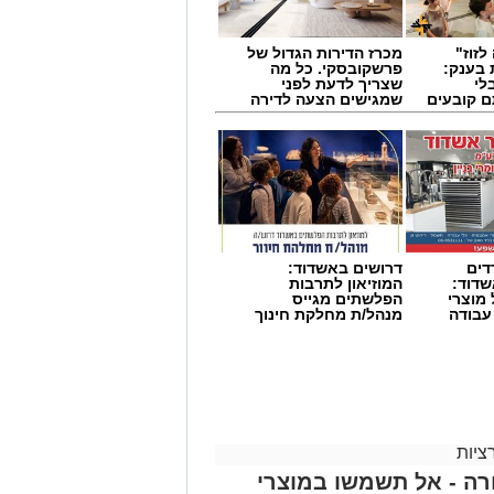
לזוז"
מכרז הדירות הגדול של
 בענק:
פרשקובסקי. כל מה
לי
שצריך לדעת לפני
ם קובעים
שמגישים הצעה לדירה
ים
באשדוד
דים
דרושים באשדוד:
דוד:
המוזיאון לתרבות
מוצרי
הפלשתים מגייס
 עבודה
מנהל/ת מחלקת חינוך
 הזעיק מתנדבים לסייע. דניאל ברכה
 מתנדב הסניף המקומי, נענו לקריאה
ציות
ייעודי שברשותם, חילצו המתנדבים את
ה - אל תשמשו במוצרי