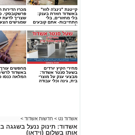
קייטנת "נינג'ה לזוז"
מכרז הדירות ה
באשדוד חוזרת בענק:
פרשקובסקי. כ
בלי מחזורים, בלי
שצריך לדעת ל
התחייבות- אתם קובעים
שמגישים הצעה
לכמה ואיזה ימים
באשדוד
להירשם!
מחירי הקיץ יורדים
מחפשים עורך ד
בשעל סנטר אשדוד:
באשדוד לרשי
מבצעי ענק על מוצרי
המלאה כנסו כא
בית, גינה וכלי עבודה
צילום: דוברות איחוד הצלה
לצומת עד הלום.
לזירה הוזעקו צוותי הרפואה של מד”א ואיח
נפגעים במצב קל. שניים מהפצועים פונו 
אשדוד נט
>
חדשות אשדוד
>
בבית החולים אסותא באשדוד, בעוד יתר הנ
אשדוד: תינוק ננעל בשגגה בר
אותו בשלום (וידאו)