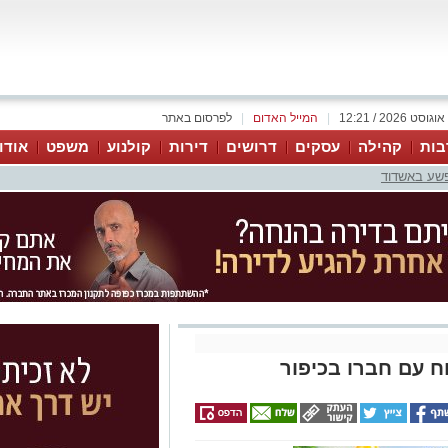
|
המייל האדום
|
לפרסום באתר
בות
קהילה
עסקים
דרושים
דירות
קולנוע
משפט
אודו
פשע באשדוד
ח עם חברו בכיפור