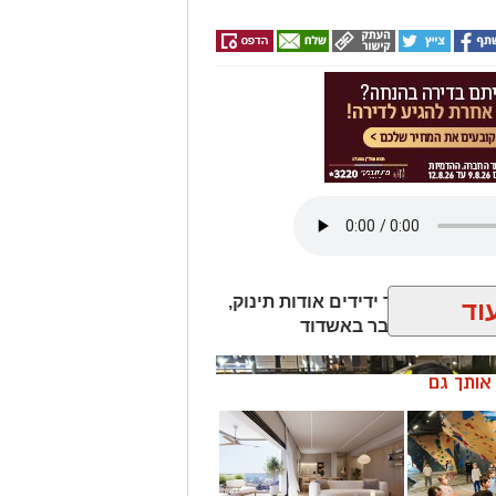
ר, והנהגים מתבקשים לנסוע בזהירות
ה.
Wha לחצו כאן
טגרם
עה 21:49, התקבלה קריאה במוקד ידידים אודות תינוק,
וד
וב כ״ט בנובמבר באשדוד
ן אותך גם