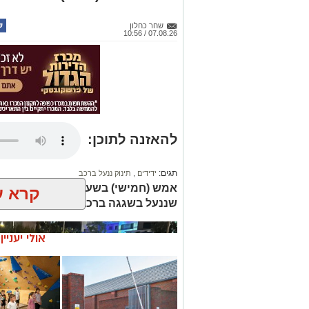
בעקבות התאונה נרשמו עומסי תנועה באזו
ולהישמע להנחיות כוחות ההצלה והמשטר
שחר כחלון
07.08.26 / 10:56
רוצה לעקוב אחרי הערוץ של הקבוצה "אשדוד נט" ב-tsApp
עקבו בפייסבוק
עקבו באינס
להאזנה לתוכן:
תגים:
ידידים
,
תינוק ננעל ברכב
אמש (חמישי) בש
קרא ע
שננעל בשגגה ברכב לעיני אימו, ברח
אולי יעניי