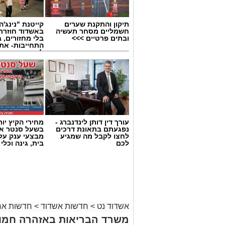
תיקון והתקנת שערים
קייטנת "נינג'ה 
חשמליים מסחר תעשיה
באשדוד חוזרת
ובתים פרטיים >>>
בלי מחזורים, ב
התחייבות- את
לכמה ואיזה ימ
להירשם!
עורך דין דותן לינדנברג -
מחירי הקיץ יור
נפגעתם בתאונת דרכים
בשעל סנטר אש
לחצו לקבל מה שמגיע
מבצעי ענק על 
לכם
בית, גינה וכלי
צילום: עמותת ידידים
מישאל שי לוי, מוקדן ידידים שענה לשיחה,
מיחידת האופנועים, יחד עם מאיר אבוקרט,
אשדוד נט
>
חדשות אשדוד
>
חדשות אר
והגיעו במהירות למקום. באמצעות הציוד ה
משרד הבריאות באזהרה חמור