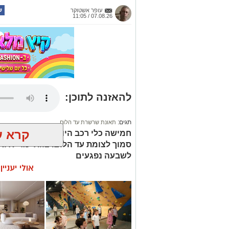
עופר אשטוקר
07.08.26 / 11:05
להאזנה לתוכן:
תגים:
תאונת שרשרת עד הלום
קרא ע
סמוך לצומת עד הלום. צוותי מד”א ואי
לשבעה נפגעים
אולי יעניי