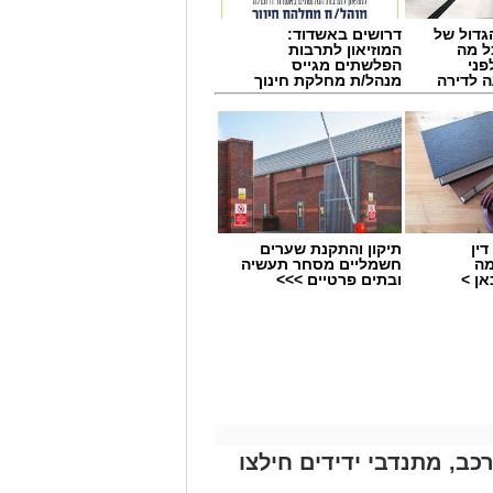
גדול של
דרושים באשדוד:
ל מה
המוזיאון לתרבות
פני
הפלשתים מגייס
 לדירה
מנהל/ת מחלקת חינוך
ין
תיקון והתקנת שערים
מה
חשמליים מסחר תעשיה
ן >
ובתים פרטיים >>>
תאונת דרכים עם מעורבות חמישה כלי רכב אירעה היום בכביש 4 לכיוון דרום, סמוך
וד הצלה, שהעניקו טיפול רפואי לשבעה
באמבולנס של איחוד הצלה להמשך טיפול
פגעים טופלו במקום.
כב, מתנדבי ידידים חילצו