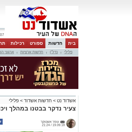
07 אוגוסט 2026 / 12:21
בית
חדשות
ספורט
רכילות
תר
פלילי
נדל"ן
חדשות ארציות
ארגוני ה
|
|
|
אשדוד נט
>
חדשות אשדוד
>
פלילי
צעיר נדקר בבטנו במהלך ויכו
עופר אשטוקר
19.09.18 / 21:24