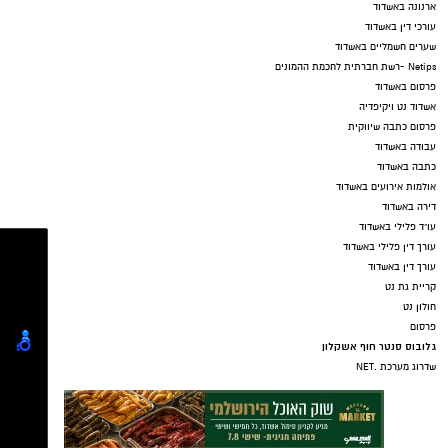
ארנונה באשדוד
עורכי דין באשדוד
שערים חשמליים באשדוד
Netips -רשת חברתית לחכמת ההמונים
פרסום באשדוד
אשדוד נט ויקיפדיה
פרסום כתבה שיווקית
עבודה באשדוד
כתבה באשדוד
אולמות אירועים באשדוד
דירה באשדוד
עו"ד פלילי באשדוד
עורך דין פלילי באשדוד
עורך דין באשדוד
קריית גת נט
חולון נט
פרסום
גלובוס סנטר חוף אשקלון
שדרוג מערכת .NET