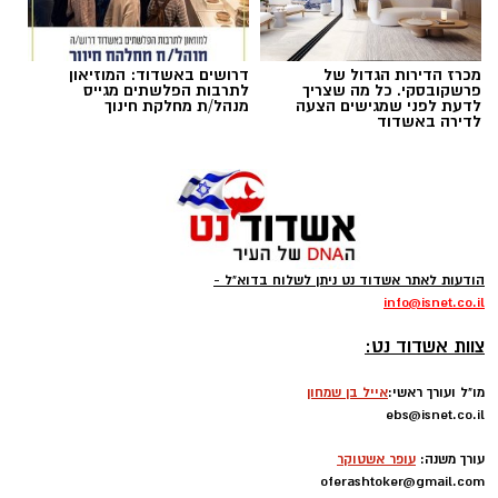
מכרז הדירות הגדול של
דרושים באשדוד: המוזיאון
פרשקובסקי. כל מה שצריך
לתרבות הפלשתים מגייס
לדעת לפני שמגישים הצעה
מנהל/ת מחלקת חינוך
לדירה באשדוד
צילום: דוברות איחוד הצלה
חיים גוטסמן, משה ויצמן ואושר אביטן חובשים
הודעות לאתר אשדוד נט ניתן לשלוח בדוא"ל -
באיחוד הצלה מסרו: "מדובר ברוכב אופנוע שנפגע
info
@isnet.co.i
l
-
בתאונה עם מעורבות רכב, הענקנו לרוכב טיפול
צוות אשדוד נט:
רפואי ראשוני והוא פונה באמבולנס איחוד הצלה
להמשך טיפול בבית החולים 'אסותא' כשמצבו
מו"ל ועורך ראשי:
אייל בן שמחון
ebs@isnet.co.il
מוגדר בינוני".
-
עורך משנה:
עופר אשטוקר
oferashtoker@gmail.com