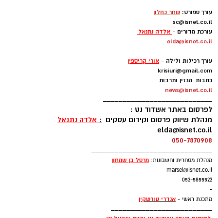
-
עורך ספורט:
שחר כחלון
רוצה לעקוב אחרי הערוץ של הקבוצה "אשדוד נט"
sc@isnet.co.il
ב-WhatsApp לחצו כאן
עורכת מדורים -
אלדה נתנאל
elda@isnet.co.il
-
להורדת אפליקציה של אשדוד נט לחצו כאן
עורך רכילות ולילה -
אורי קריספין
krisiuri@gmail.com
כתבות מגזין ותרבות
עקבו בפייסבוק
news@isnet.co.il
____________________________
עקבו באינסטגרם
לפרסום באתר אשדוד נט :
מנהלת שיווק פרסום וקידום עסקים
:
אלדה נתנאל
elda@isnet.co.il
050-7870908
_______________________________
מרסל בן שמחו
ן
מנהלת מסחרית וחשבונות:
marsel@isnet.co.il
052-5855522
-
אנדרי טורשקין
מתכנת ראשי -
__________________________