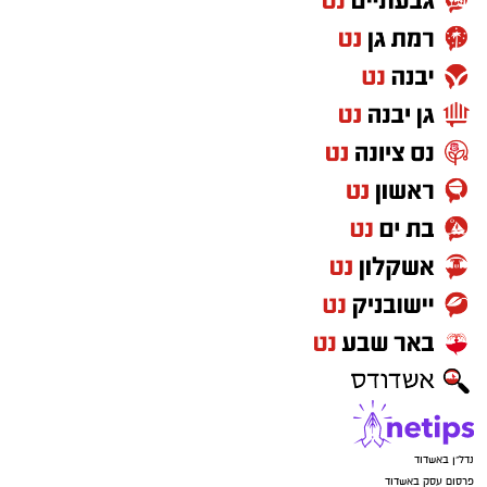
נדל"ן באשדוד
פרסום עסק באשדוד