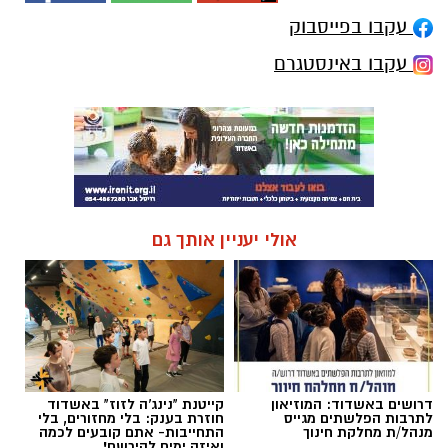
עקבו בפייסבוק
עקבו באינסטגרם
אולי יעניין אותך גם
דרושים באשדוד: המוזיאון
קייטנת "נינג'ה לזוז" באשדוד
לתרבות הפלשתים מגייס
חוזרת בענק: בלי מחזורים, בלי
מנהל/ת מחלקת חינוך
התחייבות- אתם קובעים לכמה
ואיזה ימים להירשם!