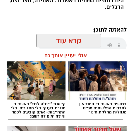
הים בחופים השונים באשדוד. האווירה, מצב הים,
שבמהלכו נפצע אדם באורח קל.
הדגלים.
עם קבלת הדיווח הגיעו השוטרים למקום ופתחו
בפעולות חקירה מואצות. בתוך זמן קצר הצליחו
להאזנה לתוכן:
השוטרים לאתר ולעצור חמישה חשודים, אשר
הועברו להמשך טיפול וחקירה בתחנת המשטרה.
קרא עוד
אולי יעניין אותך גם
מנהל האתר / 06:00 09.08.26
דרושים באשדוד: המוזיאון
קייטנת "נינג'ה לזוז" באשדוד
תגים:
דגלים בחופי אשדוד
לתרבות הפלשתים מגייס
חוזרת בענק: בלי מחזורים, בלי
מנהל/ת מחלקת חינוך
התחייבות- אתם קובעים לכמה
ואיזה ימים להירשם!