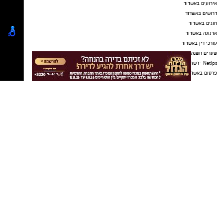
אירועים באשדוד
דרושים באשדוד
עקבו בפייסבוק
חוגים באשדוד
ארנונה באשדוד
עקבו באינסטגרם
עורכי דין באשדוד
שערים חשמליים באשדוד
Netips -רשת חברתית לחכמת ההמונים
פרסום באשדוד
אשדוד נט ויקיפדיה
פרסום כתבה שיווקית
עבודה באשדוד
כתבה באשדוד
אולמות אירועים באשדוד
דירה באשדוד
עו"ד פלילי באשדוד
עורך דין פלילי באשדוד
עורך דין באשדוד
קריית גת נט
חולון נט
פרסום
גלובוס סנטר חוף אשקלון
סדנת ai