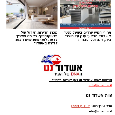
בהתאם לצורכי החקירה ולממצאיה, יובאו החשודים
היום לדיון בבית המשפט, בבקשה להאריך את
מעצרם.
מחירי הקיץ יורדים בשעל סנטר
מכרז הדירות הגדול של
אשדוד: מבצעי ענק על מוצרי
פרשקובסקי. כל מה שצריך
בית, גינה וכלי עבודה
לדעת לפני שמגישים הצעה
לדירה באשדוד
רוצה לעקוב אחרי הערוץ של הקבוצה "אשדוד נט"
ב-WhatsApp לחצו כאן
צילום גיא אוחיון
להורדת אפליקציה של אשדוד נט לחצו כאן
מה בחופים
המוכרזים באשדוד
וצבע הדגל ?
הודעות לאתר אשדוד נט ניתן לשלוח בדוא"ל -
עקבו בפייסבוק
info
@isnet.co.i
l
-
חוף מי עמי
(ספורט) – קט סל, פינג פונג, מתקני
עקבו באינסטגרם
צוות אשדוד נט:
כושר. פארק שעשועים לילדים. פודטראק -
דגל
מו"ל ועורך ראשי:
אייל בן שמחון
אדום
ebs@isnet.co.il