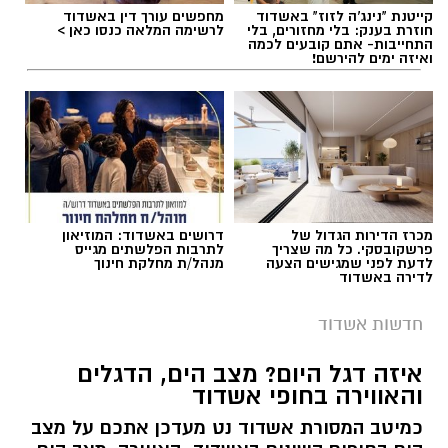
תגים:
ניסיון חיסול באשדוד
,
אירוע ירי באשדוד
קייטנת "נינג'ה לזוז" באשדוד
מחפשים עורך דין באשדוד
חוזרת בענק: בלי מחזורים, בלי
לרשימה המלאה כנסו כאן >
התחייבות- אתם קובעים לכמה
ואיזה ימים להירשם!
מכרז הדירות הגדול של
דרושים באשדוד: המוזיאון
פרשקובסקי. כל מה שצריך
לתרבות הפלשתים מגייס
לדעת לפני שמגישים הצעה
מנהל/ת מחלקת חינוך
לדירה באשדוד
חדשות אשדוד
ארכיון המשטרה - אשדוד נט
איזה דגל היום? מצב הים, הדגלים
והאווירה בחופי אשדוד
שוטרי תחנת אשדוד פתחו במהלך הלילה בחקירה
בעקבות דיווח על אירוע ירי שאירע בעיר אשדוד,
כמיטב המסורת אשדוד נט מעדכן אתכם על מצב