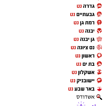
חוף הנפרד - דגל אדום
חשוב לדעת:
כלים חד פעמיים
-זכרו שמעתה נאסר להביא כלים
חד פעמיים ושקיות ניילון לחוף. יוטלו קנסות על
המפרים.
שעות פעילות
7:45-16:45 א'-ה'. שישי שבת -7:45-17:15
כללי התנהגות בחופי הרחצה
הרחצה מותרת רק בחופים המוכרזים בשעות
הפעילות בלבד ולעיניהם של שירותי ההצלה