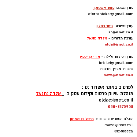
-
עורך משנה:
עופר אשטוקר
oferashtoker@gmail.com
-
עורך ספורט:
שחר כחלון
sc@isnet.co.il
עורכת מדורים -
אלדה נתנאל
elda@isnet.co.il
-
עורך רכילות ולילה -
אורי קריספין
krisiuri@gmail.com
כתבות מגזין ותרבות
news@isnet.co.il
____________________________
לפרסום באתר אשדוד נט :
מנהלת שיווק פרסום וקידום עסקים
:
אלדה נתנאל
elda@isnet.co.il
חוף לידו
(משפחות) – מתקני ספורט ושעשועים,
050-7870908
חנייה גדולה חופשית, בר, בית ספר לגלישה וחנות
_______________________________
לציוד גלישה. בכל יום רביעי שוק אשדוד. מחוף לידו
מרסל בן שמחו
ן
מנהלת מסחרית וחשבונות:
marsel@isnet.co.il
יוצא המדרחוף
דגל אדום
052-5855522