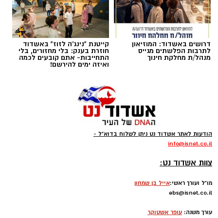
מעצרם.
רוצה לעקוב אחרי הערוץ של הקבוצה "אשדוד נט"
דרושים באשדוד: המוזיאון
קייטנת "נינג'ה לזוז" באשדוד
לתרבות הפלשתים מגייס
חוזרת בענק: בלי מחזורים, בלי
ב-WhatsApp לחצו כאן
מנהל/ת מחלקת חינוך
התחייבות- אתם קובעים לכמה
ואיזה ימים להירשם!
עקבו בפייסבוק
צילום גיא אוחיון
עקבו באינסטגרם
מה בחופים
המוכרזים באשדוד
וצבע הדגל ?
הודעות לאתר אשדוד נט ניתן לשלוח בדוא"ל -
info
@isnet.co.i
l
-
חוף מי עמי
(ספורט) – קט סל, פינג פונג, מתקני
צוות אשדוד נט:
כושר. פארק שעשועים לילדים. פודטראק -
דגל
מו"ל ועורך ראשי:
אייל בן שמחון
אדום
ebs@isnet.co.il
-
עורך משנה:
עופר אשטוקר