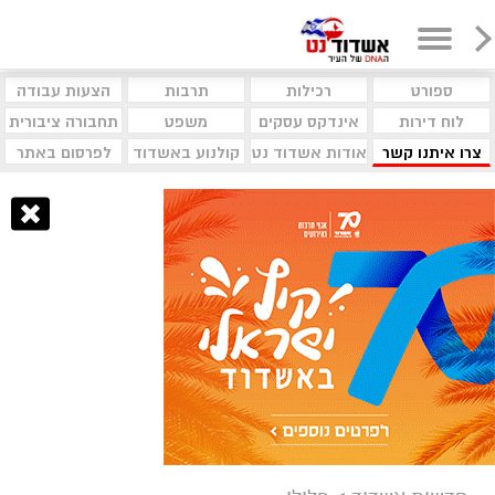
ספורט
רכילות
תרבות
הצעות עבודה
לוח דירות
אינדקס עסקים
משפט
תחבורה ציבורית
צרו איתנו קשר
אודות אשדוד נט
קולנוע באשדוד
לפרסום באתר