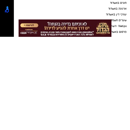
עקבו בפייסבוק
חוגים באשדוד
ארנונה באשדוד
עקבו באינסטגרם
עורכי דין באשדוד
שערים חשמליים באשדוד
Netips -רשת חברתית לחכמת ההמונים
פרסום באשדוד
אשדוד נט ויקיפדיה
פרסום כתבה שיווקית
עבודה באשדוד
כתבה באשדוד
אולמות אירועים באשדוד
דירה באשדוד
עו"ד פלילי באשדוד
עורך דין פלילי באשדוד
עורך דין באשדוד
קריית גת נט
חולון נט
פרסום
גלובוס סנטר חוף אשקלון
שיפור ביצועים במערכת תוכנה