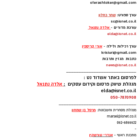
oferashtoker@gmail.com
-
עורך ספורט:
שחר כחלון
sc@isnet.co.il
עורכת מדורים -
אלדה נתנאל
elda@isnet.co.il
-
עורך רכילות ולילה -
אורי קריספין
krisiuri@gmail.com
כתבות מגזין ותרבות
news@isnet.co.il
____________________________
לפרסום באתר אשדוד נט :
מנהלת שיווק פרסום וקידום עסקים
:
אלדה נתנאל
elda@isnet.co.il
חוף לידו
(משפחות) – מתקני ספורט ושעשועים,
050-7870908
חנייה גדולה חופשית, בר, בית ספר לגלישה וחנות
_______________________________
לציוד גלישה. בכל יום רביעי שוק אשדוד. מחוף לידו
מרסל בן שמחו
ן
מנהלת מסחרית וחשבונות:
marsel@isnet.co.il
יוצא המדרחוף
דגל אדום
052-5855522
-
חוף אורנים
(משפחות) מתקני ספורט ושעשועים.
אנדרי טורשקין
מתכנת ראשי -