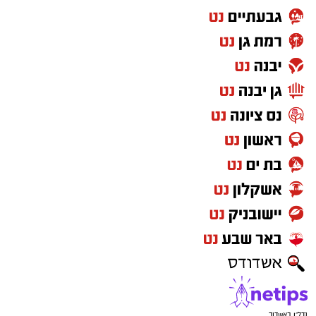
חשוב לדעת:
כלים חד פעמיים
-זכרו שמעתה נאסר להביא כלים
חד פעמיים ושקיות ניילון לחוף. יוטלו קנסות על
המפרים.
שעות פעילות
7:45-16:45 א'-ה'. שישי שבת -7:45-17:15
כללי התנהגות בחופי הרחצה
הרחצה מותרת רק בחופים המוכרזים בשעות
הפעילות בלבד ולעיניהם של שירותי ההצלה
יש להישמע להוראות המצילים, להימנע
נדל"ן באשדוד