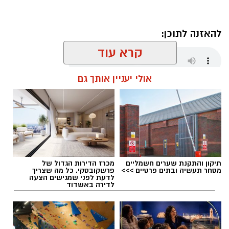
עם קבלת הדיווח הגיעו השוטרים למקום ופתחו
בפעולות חקירה מואצות. בתוך זמן קצר הצליחו
להאזנה לתוכן:
השוטרים לאתר ולעצור חמישה חשודים, אשר
הועברו להמשך טיפול וחקירה בתחנת המשטרה.
קרא עוד
אולי יעניין אותך גם
מנהל האתר / 06:00 09.08.26
תיקון והתקנת שערים חשמליים
מכרז הדירות הגדול של
תגים:
דגלים בחופי אשדוד
מסחר תעשיה ובתים פרטיים >>>
פרשקובסקי. כל מה שצריך
לדעת לפני שמגישים הצעה
לדירה באשדוד
בהתאם לצורכי החקירה ולממצאיה, יובאו החשודים
היום לדיון בבית המשפט, בבקשה להאריך את