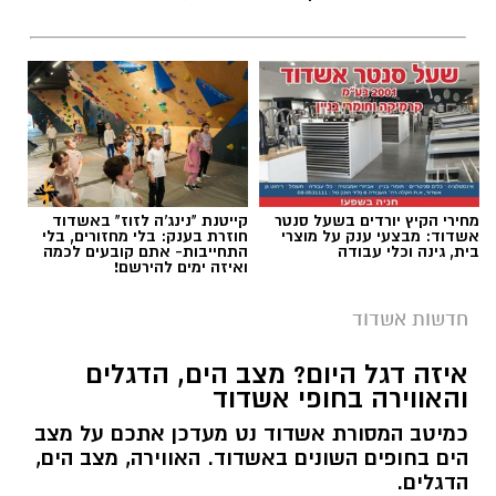
מחירי הקיץ יורדים בשעל סנטר
קייטנת "נינג'ה לזוז" באשדוד
אשדוד: מבצעי ענק על מוצרי
חוזרת בענק: בלי מחזורים, בלי
בית, גינה וכלי עבודה
התחייבות- אתם קובעים לכמה
ואיזה ימים להירשם!
חדשות אשדוד
ארכיון המשטרה - אשדוד נט
איזה דגל היום? מצב הים, הדגלים
והאווירה בחופי אשדוד
שוטרי תחנת אשדוד פתחו במהלך הלילה בחקירה
בעקבות דיווח על אירוע ירי שאירע בעיר אשדוד,
כמיטב המסורת אשדוד נט מעדכן אתכם על מצב
הים בחופים השונים באשדוד. האווירה, מצב הים,
שבמהלכו נפצע אדם באורח קל.
הדגלים.