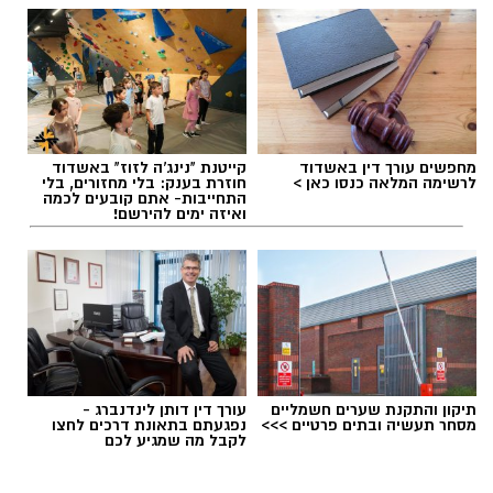
עופר אשטוקר / 12:25 09.08.26
מחפשים עורך דין באשדוד
קייטנת "נינג'ה לזוז" באשדוד
לרשימה המלאה כנסו כאן >
חוזרת בענק: בלי מחזורים, בלי
התחייבות- אתם קובעים לכמה
ואיזה ימים להירשם!
תגים:
תאונה קשה באשדוד
בחיפוש שבוצע נתפסו מוצגים שונים ששימשו, על
פי החשד, לניהול ולהפעלת הימורים בלתי חוקיים,
ובהם 28 חבילות קלפים ומזוודות המכילות ז'יטונים.
תיקון והתקנת שערים חשמליים
עורך דין דותן לינדנברג -
מסחר תעשיה ובתים פרטיים >>>
נפגעתם בתאונת דרכים לחצו
במסגרת הפעילות עוכבו לחקירה שלושה חשודים,
לקבל מה שמגיע לכם
מחזיקי המקום על פי החשד, וכן שני משתתפים