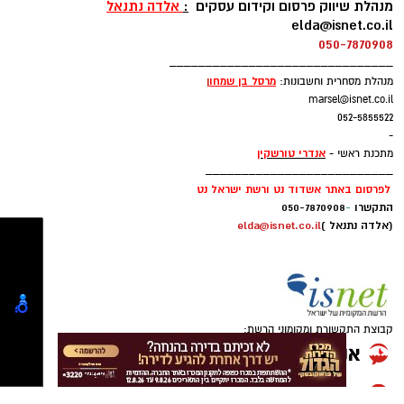
____________________________
עקבו באינסטגרם
לפרסום באתר אשדוד נט :
מנהלת שיווק פרסום וקידום עסקים
:
אלדה נתנאל
elda@isnet.co.il
050-7870908
_______________________________
מרסל בן שמחו
ן
מנהלת מסחרית וחשבונות:
marsel@isnet.co.il
052-5855522
-
אנדרי טורשקין
מתכנת ראשי -
רוצה לעקוב אחרי הערוץ של הקבוצה "אשדוד נט"
__________________________
ב-WhatsApp לחצו כאן
לפרסום באתר אשדוד נט ורשת ישראל נט
התקשרו
-
050-7870908
(אלדה נתנאל )
elda@isnet.co.il
להורדת אפליקציה של אשדוד נט לחצו כאן
עקבו בפייסבוק
עקבו באינסטגרם
קבוצת התקשורת ומקומוני הרשת: