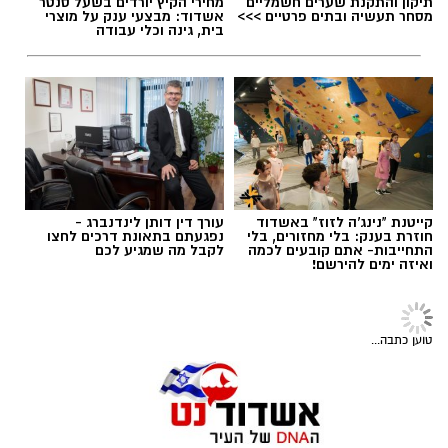
להורדת אפליקציה של אשדוד נט לחצו כאן
רופאי טראומה, רופאי מלר”ד ילדים ורופאי מלר”ד
מבוגרים.
תיקון והתקנת שערים חשמליים
מחירי הקיץ יורדים בשעל סנטר
תגים:
תאונת דרכים באשדוד
עקבו בפייסבוק
מסחר תעשיה ובתים פרטיים >>>
אשדוד: מבצעי ענק על מוצרי
בית, גינה וכלי עבודה
עקבו באינסטגרם
קייטנת "נינג'ה לזוז" באשדוד
עורך דין דותן לינדנברג -
חוזרת בענק: בלי מחזורים, בלי
נפגעתם בתאונת דרכים לחצו
התחייבות- אתם קובעים לכמה
לקבל מה שמגיע לכם
ואיזה ימים להירשם!
לאחר סדרת בדיקות וטיפולים, הילד בן ה-6 עדיין
מוגדר במצב בינוני ומאושפז ביחידה לטיפול נמרץ
טוען כתבה...
צילום: דוברות איחוד הצלה
ילדים. אחיו בן ה-4 מוגדר אף הוא במצב בינוני
ומאושפז במחלקת הילדים.
הולכת רגל כבת 70 נפצעה היום (ראשון) באורח