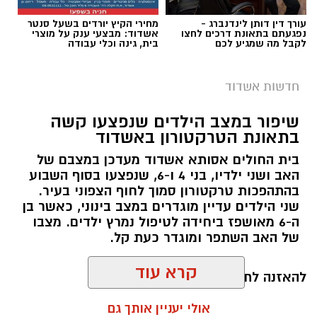
עורך דין דותן לינדנברג -
מחירי הקיץ יורדים בשעל סנטר
נפגעתם בתאונת דרכים לחצו
אשדוד: מבצעי ענק על מוצרי
לקבל מה שמגיע לכם
בית, גינה וכלי עבודה
חדשות אשדוד
שיפור במצב הילדים שנפצעו קשה
צילום: דוברות המשטרה
בתאונת הטרקטורון באשדוד
במהלך פעילות יזומה של בלשי תחנת אשדוד, בוצע
בית החולים אסותא אשדוד מעדכן במצבם של
חיפוש במבנה בעיר בעקבות חשד להפעלת מקום
האב ושני ילדיו, בני 4 ו-6, שנפצעו בסוף השבוע
בהתהפכות טרקטורון סמוך לחוף הצפוני בעיר.
הימורים בלתי חוקי.
שני הילדים עדיין מוגדרים במצב בינוני, כאשר בן
ה-6 מאושפז ביחידה לטיפול נמרץ ילדים. מצבו
במהלך הפעילות הגיעו הכוחות למקום, ולאחר שעל
של האב השתפר ומוגדר כעת קל.
פי החשד סירבו הנוכחים לפתוח את הדלת, נאלצו
השוטרים לפרוץ אל תוך המבנה. במקום אותרו
קרא עוד
להאזנה לתוכן:
מספר חשודים אשר על פי החשד השתתפו
במשחקי הימורים.
אולי יעניין אותך גם