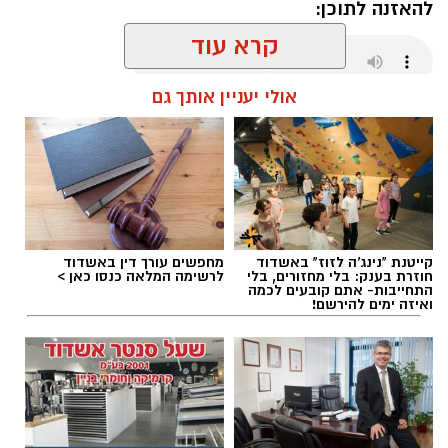
להאזנה לתוכן:
קרא עוד
אולי יעניין אותך גם
עופר אשטוקר / 15:38 09.08.26
קייטנת "נינג'ה לזוז" באשדוד
מחפשים עורך דין באשדוד
תגים:
הימורים בלתי חוקיים באשדוד
חוזרת בענק: בלי מחזורים, בלי
לרשימה המלאה כנסו כאן >
התחייבות- אתם קובעים לכמה
ואיזה ימים להירשם!