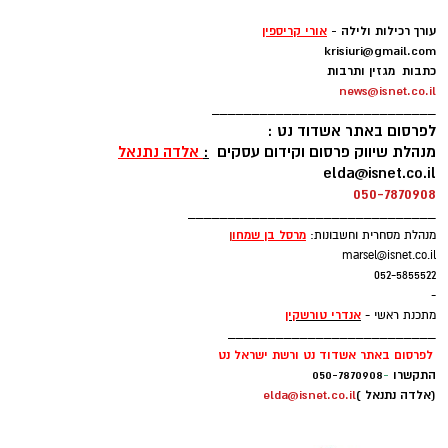
עורכת מדורים -
אלדה נתנאל
elda@isnet.co.il
-
עורך רכילות ולילה -
אורי קריספין
krisiuri@gmail.com
כתבות מגזין ותרבות
news@isnet.co.il
____________________________
לפרסום באתר אשדוד נט :
מנהלת שיווק פרסום וקידום עסקים
:
אלדה נתנאל
elda@isnet.co.il
050-7870908
_______________________________
מרסל בן שמחו
ן
מנהלת מסחרית וחשבונות:
marsel@isnet.co.il
052-5855522
-
אנדרי טורשקין
מתכנת ראשי -
__________________________
רוצה לעקוב אחרי הערוץ של הקבוצה "אשדוד נט"
לפרסום באתר אשדוד נט ורשת ישראל נט
ב-WhatsApp לחצו כאן
התקשרו
-
050-7870908
(אלדה נתנאל )
elda@isnet.co.il