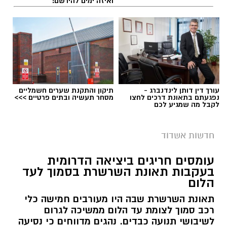
ואיזה ימים להירשם!
תגים:
תאונת עבודה באשדוד
עורך דין דותן לינדנברג -
תיקון והתקנת שערים חשמליים
נפגעתם בתאונת דרכים לחצו
מסחר תעשיה ובתים פרטיים >>>
לקבל מה שמגיע לכם
חדשות אשדוד
עומסים חריגים ביציאה הדרומית
בעקבות תאונת השרשרת בסמוך לעד
הלום
צילום: דוברות איחוד הצלה
תאונת השרשרת שבה היו מעורבים חמישה כלי
עובדת בת 56 נפצעה היום (שישי) באורח בינוני
רכב סמוך לצומת עד הלום ממשיכה לגרום
לאחר שנפלה מסולם במהלך עבודתה במחסן
לשיבושי תנועה כבדים. נהגים מדווחים כי נסיעה