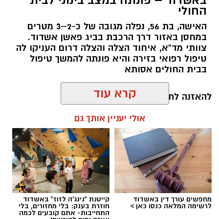
באשדוד – פונתה במצב בינוני לבית
החולי
האישה, בת 56, נפלה מגובה של כ-2–3 מטרים
במחסן באזור דרך הרכבת בביג פאשן אשדוד.
צוותי מד”א, איחוד הצלה והצלה דרום העניקו לה
טיפול רפואי בזירה והיא פונתה להמשך טיפול
בבית החולים אסותא
קרא עוד
להאזנה לתוכן:
אולי יעניין אותך גם
עופר אשטוקר / 13:20 07.08.26
מחפשים עורך דין באשדוד
קייטנת "נינג'ה לזוז" באשדוד
לרשימה המלאה כנסו כאן >
חוזרת בענק: בלי מחזורים, בלי
התחייבות- אתם קובעים לכמה