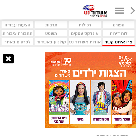
ספורט
רכילות
תרבות
הצעות עבודה
לוח דירות
אינדקס עסקים
משפט
תחבורה ציבורית
צרו איתנו קשר
אודות אשדוד נט
קולנוע באשדוד
לפרסום באתר