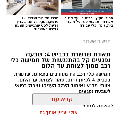
מחירי הקיץ יורדים בשעל סנטר
מכרז הדירות הגדול של
אשדוד: מבצעי ענק על מוצרי
פרשקובסקי. כל מה שצריך
בית, גינה וכלי עבודה
לדעת לפני שמגישים הצעה
לדירה באשדוד
חדשות אשדוד
תאונת שרשרת בכביש 4: שבעה
נפגעים קל בהתנגשות של חמישה כלי
רכב סמוך לצומת עד הלום
צילום מסך מאפליקציית וייז
חמישה כלי רכב היו מעורבים בתאונת שרשרת
גם צוותי איחוד הצלה העניקו טיפול רפואי בזירה.
בכביש 4 לכיוון דרום, סמוך לצומת עד הלום.
בעקבות תאונת השרשרת שאירעה מוקדם יותר
החובשים יעקב מזוז, אליעזר בן דוד ויוסי ברנשטיין
צוותי מד”א ואיחוד הצלה העניקו טיפול רפואי
היום בכביש 4 לכיוון דרום, סמוך לצומת עד הלום,
מסרו כי האישה נפלה מסולם תוך כדי עבודתה
לשבעה נפגעים
נרשמים עומסי תנועה כבדים במיוחד ביציאה
במחסן, ולאחר טיפול ראשוני פונתה להמשך טיפול
הדרומית מאשדוד.
בבית החולים כשמצבה מוגדר בינוני.
להאזנה לתוכן:
קרא עוד
נהגים רבים מדווחים על עיכובים משמעותיים, כאשר