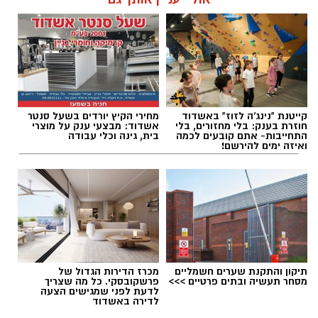
תגים:
ניסיון חיסול באשדוד
,
אירוע ירי באשדוד
קייטנת "נינג'ה לזוז" באשדוד
מחירי הקיץ יורדים בשעל סנטר
חוזרת בענק: בלי מחזורים, בלי
אשדוד: מבצעי ענק על מוצרי
התחייבות- אתם קובעים לכמה
בית, גינה וכלי עבודה
ואיזה ימים להירשם!
תיקון והתקנת שערים חשמליים
מכרז הדירות הגדול של
מסחר תעשיה ובתים פרטיים >>>
פרשקובסקי. כל מה שצריך
לדעת לפני שמגישים הצעה
לדירה באשדוד