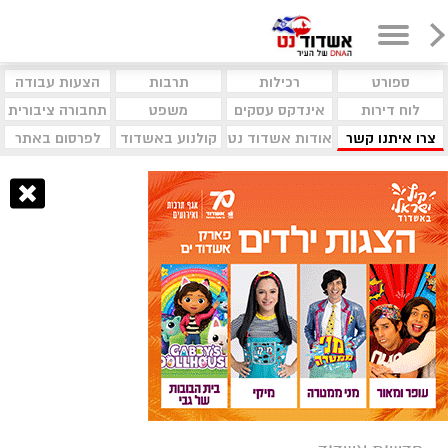
ספורט
רכילות
תרבות
הצעות עבודה
לוח דירות
אינדקס עסקים
משפט
תחבורה ציבורית
צרו איתנו קשר
אודות אשדוד נט
קולנוע באשדוד
לפרסום באתר