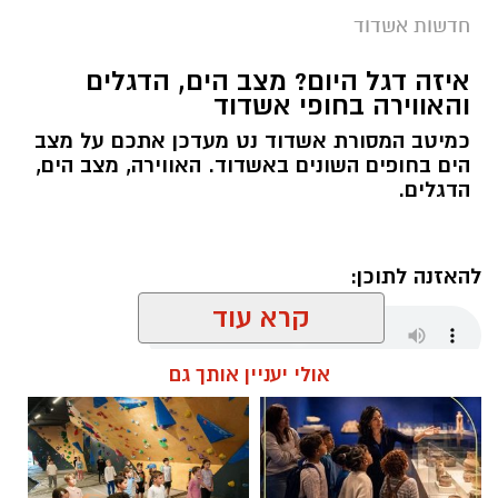
חדשות אשדוד
ארכיון המשטרה - אשדוד נט
איזה דגל היום? מצב הים, הדגלים
והאווירה בחופי אשדוד
שוטרי תחנת אשדוד פתחו במהלך הלילה בחקירה
בעקבות דיווח על אירוע ירי שאירע בעיר אשדוד,
כמיטב המסורת אשדוד נט מעדכן אתכם על מצב
הים בחופים השונים באשדוד. האווירה, מצב הים,
שבמהלכו נפצע אדם באורח קל.
הדגלים.
עם קבלת הדיווח הגיעו השוטרים למקום ופתחו
בפעולות חקירה מואצות. בתוך זמן קצר הצליחו
להאזנה לתוכן:
השוטרים לאתר ולעצור חמישה חשודים, אשר
הועברו להמשך טיפול וחקירה בתחנת המשטרה.
קרא עוד
אולי יעניין אותך גם
מנהל האתר / 06:00 09.08.26