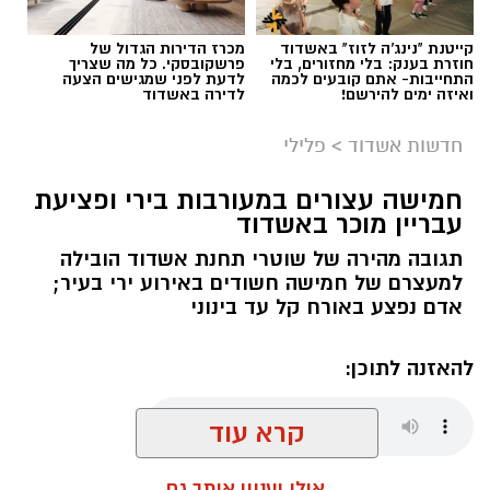
קייטנת "נינג'ה לזוז" באשדוד
מכרז הדירות הגדול של
חוזרת בענק: בלי מחזורים, בלי
פרשקובסקי. כל מה שצריך
התחייבות- אתם קובעים לכמה
לדעת לפני שמגישים הצעה
ואיזה ימים להירשם!
לדירה באשדוד
חדשות אשדוד
>
פלילי
חמישה עצורים במעורבות בירי ופציעת
עבריין מוכר באשדוד
תגובה מהירה של שוטרי תחנת אשדוד הובילה
למעצרם של חמישה חשודים באירוע ירי בעיר;
אדם נפצע באורח קל עד בינוני
להאזנה לתוכן:
קרא עוד
עופר אשטוקר / 07:36 09.08.26
אולי יעניין אותך גם