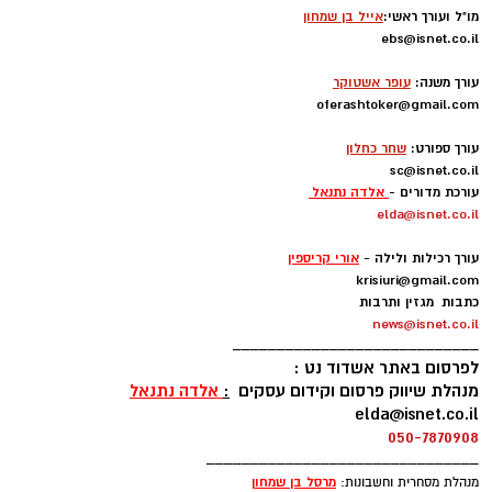
לפצוע טיפול רפואי ראשוני בזירה. לאחר מכן הוא
חוף טו'
(משפחות)
-
כדורעף, קט רגל, מתקני
צוות אשדוד נט:
פונה לבית החולים כשמצבו מוגדר בינוני.
שעשועים ומתקני כושר. ספריה פתוחה להשאלת
מו"ל ועורך ראשי:
אייל בן שמחון
ספרים בזמן השהיה בחוף. קיוסק
- דגל אדום
ebs@isnet.co.il
-
חוף הנפרד - דגל אדום
עורך משנה:
עופר אשטוקר
oferashtoker@gmail.com
-
חשוב לדעת:
עורך ספורט:
שחר כחלון
sc@isnet.co.il
עורכת מדורים -
אלדה נתנאל
כלים חד פעמיים
-זכרו שמעתה נאסר להביא כלים
elda@isnet.co.il
חד פעמיים ושקיות ניילון לחוף. יוטלו קנסות על
-
עורך רכילות ולילה -
אורי קריספין
המפרים.
krisiuri@gmail.com
כתבות מגזין ותרבות
שעות פעילות
news@isnet.co.il
באיחוד הצלה מסרו כי צוותי הרפואה העניקו טיפול
____________________________
רפואי לגבר שנפצע באירוע אלימות ברובע ב’.
7:45-16:45 א'-ה'. שישי שבת -7:45-17:15
לפרסום באתר אשדוד נט :
מנהלת שיווק פרסום וקידום עסקים
:
אלדה נתנאל
elda@isnet.co.il
נסיבות אירוע הירי נבדקות.
050-7870908
כללי התנהגות בחופי הרחצה