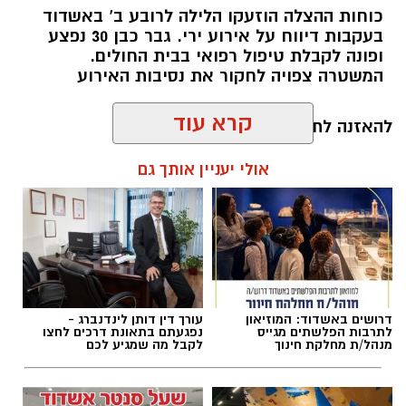
עקבו באינסטגרם
מה בחופים
המוכרזים באשדוד
וצבע הדגל ?
כוחות ההצלה הוזעקו הלילה לרובע ב’ באשדוד
בעקבות דיווח על אירוע ירי. גבר כבן 30 נפצע
חוף מי עמי
(ספורט) – קט סל, פינג פונג, מתקני
ופונה לקבלת טיפול רפואי בבית החולים.
המשטרה צפויה לחקור את נסיבות האירוע
כושר. פארק שעשועים לילדים. פודטראק -
דגל
אדום
להאזנה לתוכן:
קרא עוד
אולי יעניין אותך גם
עופר אשטוקר / 00:28 09.08.26
דרושים באשדוד: המוזיאון
עורך דין דותן לינדנברג -
תגים:
אירוע ירי באשדוד
לתרבות הפלשתים מגייס
נפגעתם בתאונת דרכים לחצו
מנהל/ת מחלקת חינוך
לקבל מה שמגיע לכם
חוף לידו
(משפחות) – מתקני ספורט ושעשועים,