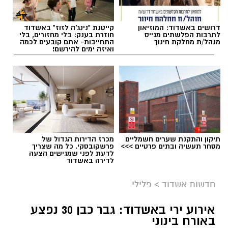
דרושים באשדוד: המוזיאון
קייטנת "נינג'ה לזוז" באשדוד
תגים:
דגלים בחופי אשדוד
לתרבות הפלשתים מגייס
חוזרת בענק: בלי מחזורים, בלי
מנהל/ת מחלקת חינוך
התחייבות- אתם קובעים לכמה
ואיזה ימים להירשם!
בהתאם לצורכי החקירה ולממצאיה, יובאו החשודים
היום לדיון בבית המשפט, בבקשה להאריך את
מעצרם.
רוצה לעקוב אחרי הערוץ של הקבוצה "אשדוד נט"
תיקון והתקנת שערים חשמליים
מכרז הדירות הגדול של
מסחר תעשיה ובתים פרטיים >>>
פרשקובסקי. כל מה שצריך
ב-WhatsApp לחצו כאן
לדעת לפני שמגישים הצעה
לדירה באשדוד
חדשות אשדוד
>
פלילי
להורדת אפליקציה של אשדוד נט לחצו כאן
אירוע ירי באשדוד: גבר כבן 30 נפצע
צילום גיא אוחיון
עקבו בפייסבוק
באורח בינוני