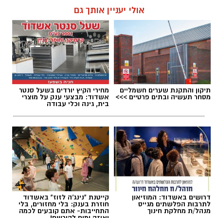
באורח בינוני והשני באורח קל. השניים פונו לקבלת
להאזנה לתוכן:
אולי יעניין אותך גם
טיפול רפואי.
אלדה נתנאל / 19:00 09.08.26
תיקון והתקנת שערים חשמליים
מחירי הקיץ יורדים בשעל סנטר
מסחר תעשיה ובתים פרטיים >>>
אשדוד: מבצעי ענק על מוצרי
בית, גינה וכלי עבודה
תגים:
מכרז הדירות הגדול של פרשקובסקי בקרית
פרס
מיד עם קבלת הדיווח הוזעקו לזירה שוטרי תחנת
דרושים באשדוד: המוזיאון
קייטנת "נינג'ה לזוז" באשדוד
לתרבות הפלשתים מגייס
חוזרת בענק: בלי מחזורים, בלי
אשקלון, שפתחו בחקירה ובסריקות אחר החשוד
מנהל/ת מחלקת חינוך
התחייבות- אתם קובעים לכמה
ואיזה ימים להירשם!