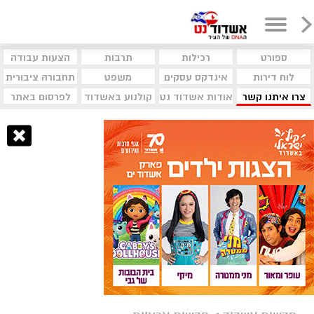
ספורט
רכילות
תרבות
הצעות עבודה
לוח דירות
אינדקס עסקים
משפט
תחבורה ציבורית
צרו איתנו קשר
אודות אשדוד נט
קולנוע באשדוד
לפרסום באתר