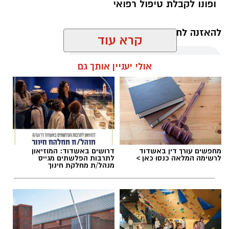
ופונו לקבלת טיפול רפואי
להאזנה לתוכן:
קרא עוד
אולי יעניין אותך גם
עופר אשטוקר / 21:12 09.08.26
מחפשים עורך דין באשדוד
דרושים באשדוד: המוזיאון
לרשימה המלאה כנסו כאן >
לתרבות הפלשתים מגייס
תגים:
דקירות באשקלון
,
מעצר תושב אשדוד
מנהל/ת מחלקת חינוך