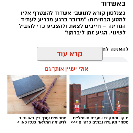
באשדוד
כצנלסון קורא לתושבי אשדוד להצטרף אליו
למסע הבחירות: "מדובר ברגע מכריע לעתיד
המדינה – חייבים לצאת ולהצביע כדי להוביל
לשינוי. הגיע זמן ליברמן!"
להאזנה לתוכן:
קרא עוד
אולי יעניין אותך גם
עופר אשטוקר / 13:06 06.08.26
תיקון והתקנת שערים חשמליים
מחפשים עורך דין באשדוד
מסחר תעשיה ובתים פרטיים >>>
לרשימה המלאה כנסו כאן >
תגים:
אביגדור ליברמן
,
שמעון כצנלסון
,
בחירות 2026