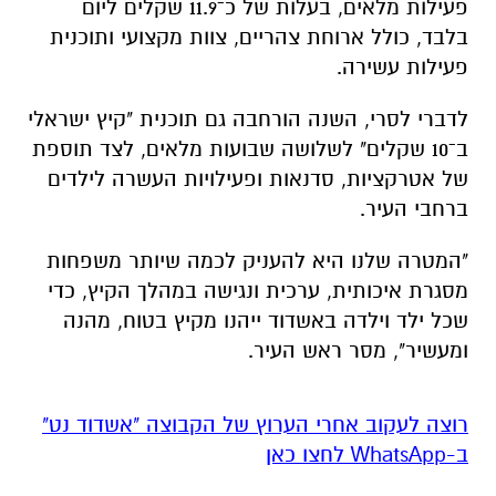
פעילות מלאים, בעלות של כ־11.9 שקלים ליום
בלבד, כולל ארוחת צהריים, צוות מקצועי ותוכנית
פעילות עשירה.
לדברי לסרי, השנה הורחבה גם תוכנית "קיץ ישראלי
ב־10 שקלים" לשלושה שבועות מלאים, לצד תוספת
של אטרקציות, סדנאות ופעילויות העשרה לילדים
ברחבי העיר.
"המטרה שלנו היא להעניק לכמה שיותר משפחות
מסגרת איכותית, ערכית ונגישה במהלך הקיץ, כדי
שכל ילד וילדה באשדוד ייהנו מקיץ בטוח, מהנה
ומעשיר", מסר ראש העיר.
רוצה לעקוב אחרי הערוץ של הקבוצה "אשדוד נט"
ב-WhatsApp לחצו כאן