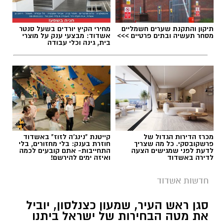
תיקון והתקנת שערים חשמליים
מחירי הקיץ יורדים בשעל סנטר
מסחר תעשיה ובתים פרטיים >>>
אשדוד: מבצעי ענק על מוצרי
בית, גינה וכלי עבודה
מכרז הדירות הגדול של
קייטנת "נינג'ה לזוז" באשדוד
פרשקובסקי. כל מה שצריך
חוזרת בענק: בלי מחזורים, בלי
לדעת לפני שמגישים הצעה
התחייבות- אתם קובעים לכמה
לדירה באשדוד
ואיזה ימים להירשם!
חדשות אשדוד
סגן ראש העיר, שמעון כצנלסון, יוביל
את מטה הבחירות של ישראל ביתנו