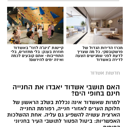
מכרז הדירות הגדול של
קייטנת "נינג'ה לזוז" באשדוד
פרשקובסקי. כל מה שצריך
חוזרת בענק: בלי מחזורים, בלי
לדעת לפני שמגישים הצעה
התחייבות- אתם קובעים לכמה
לדירה באשדוד
ואיזה ימים להירשם!
חדשות אשדוד
האם תושבי אשדוד יאבדו את החנייה
חינם בחופי הים?
שמעון כצנלסון ואביגדור ליברמן
למרות שאשדוד אינה נכללת בשלב הראשון של
לקראת מערכת הבחירות הקרובות באוקטובר, סגן
חלוקת הערים לאזורי חנייה, רפורמת החנייה
ראש העיר, שמעון כצנלסון, מתייצב לצד אביגדור
הארצית עשויה להשפיע גם עליה. אחת ההשלכות
ליברמן, מצהיר כי יעמוד בראש מטה הבחירות
האפשריות: ביטול הפטור לתושבי העיר בחניוני