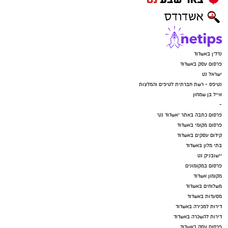
נדל"ן באשדוד
פרסום עסק באשדוד
ישראל נט
נטיפס - רשת חברתית לטיפים והמלצות
אייל בן שמחון
-
פרסום כתבה באתר "אשדוד נט"
פרסום מקומי באשדוד
קידום עסקים באשדוד
בתי מלון באשדוד
יישובניק נט
פרסום במקומונים
מקומון אשדוד
משלוחים באשדוד
מסעדות באשדוד
דירות למכירה באשדוד
דירות להשכרה באשדוד
פרסום עסק באשדוד