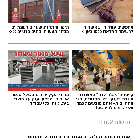
מחפשים עורך דין באשדוד
תיקון והתקנת שערים חשמליים
תגים:
אירוע ירי באשדוד
לרשימה המלאה כנסו כאן >
מסחר תעשיה ובתים פרטיים >>>
קייטנת "נינג'ה לזוז" באשדוד
מחירי הקיץ יורדים בשעל סנטר
חוזרת בענק: בלי מחזורים, בלי
אשדוד: מבצעי ענק על מוצרי
התחייבות- אתם קובעים לכמה
בית, גינה וכלי עבודה
ואיזה ימים להירשם!
חדשות אשדוד
אוטובוס עלה באש בכביש 7 סמוך
צילום: שמחה חסיד הצלה דרום