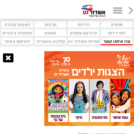
ספורט
רכילות
תרבות
הצעות עבודה
לוח דירות
אינדקס עסקים
משפט
תחבורה ציבורית
צרו איתנו קשר
אודות אשדוד נט
קולנוע באשדוד
לפרסום באתר