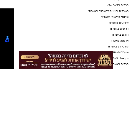
פרסום בבאר שבע
משרדים וחנויות להשכרה באשדוד
שרותי בריאות באשדוד
אירועים באשדוד
דרושים באשדוד
חוגים באשדוד
ארנונה באשדוד
עורכי דין באשדוד
שערים חשמליים באשדוד
Netips -רשת חברתית לחכמת ההמונים
פרסום באשדוד
אשדוד נט ויקיפדיה
פרסום כתבה שיווקית
עבודה באשדוד
כתבה באשדוד
אולמות אירועים באשדוד
דירה באשדוד
עו"ד פלילי באשדוד
עורך דין פלילי באשדוד
עורך דין באשדוד
קריית גת נט
חולון נט