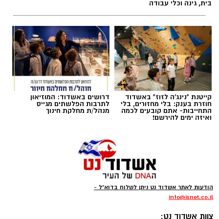
בית, גינה וכלי עבודה
תגים:
שריפת אוטובוס כביש 7
באיחוד הצלה מסרו כי צוותי הרפואה העניקו טיפול
רפואי לגבר שנפצע באירוע אלימות ברובע ב’.
נסיבות אירוע הירי נבדקות.
קייטנת "נינג'ה לזוז" באשדוד
דרושים באשדוד: המוזיאון
חוזרת בענק: בלי מחזורים, בלי
לתרבות הפלשתים מגייס
התחייבות- אתם קובעים לכמה
מנהל/ת מחלקת חינוך
ואיזה ימים להירשם!
צילום: כבאות והצלה
הודעות לאתר אשדוד נט ניתן לשלוח בדוא"ל -
info
@isnet.co.i
l
לוחמי האש מתחנות אשדוד וגן יבנה הוזעקו הערב
-
צוות אשדוד נט: