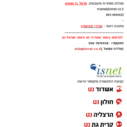
מרסל בן שמחו
ן
מנהלת מסחרית וחשבונות:
marsel@isnet.co.il
עקבו בפייסבוק
052-5855522
-
עקבו באינסטגרם
אנדרי טורשקין
מתכנת ראשי -
__________________________
לפרסום באתר אשדוד נט ורשת ישראל נט
התקשרו
-
050-7870908
(אלדה נתנאל )
elda@isnet.co.il
רוצה לעקוב אחרי הערוץ של הקבוצה "אשדוד נט"
ב-WhatsApp לחצו כאן
קבוצת התקשורת ומקומוני הרשת:
להורדת אפליקציה של אשדוד נט לחצו כאן
עקבו בפייסבוק
עקבו באינסטגרם