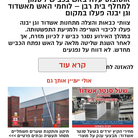
למחלף בית רבן – לוחמי האש מאשדוד
וגן יבנה פעלו במקום
אירוע ירי התרחש הלילה (בין שבת לראשון) ברובע
ב’ באשדוד. כתוצאה מהירי נפצע גבר כבן 30.
צוותי כבאות והצלה מתחנות אשדוד וגן יבנה
פעלו לכיבוי השריפה ולמניעת התפשטותה.
במהלך האירוע נסגר כביש 7 לכיוון מזרח, אך
צוותי מד”א ואיחוד הצלה שהוזעקו למקום העניקו
לאחר השגת שליטה מלאה על האש נפתח הכביש
לפצוע טיפול רפואי ראשוני בזירה. לאחר מכן הוא
מחדש. לא דווח על נפגעים
פונה לבית החולים כשמצבו מוגדר בינוני.
קרא עוד
להאזנה לתוכן:
אולי יעניין אותך גם
עופר אשטוקר / 20:51 08.08.26
מחירי הקיץ יורדים בשעל סנטר
תיקון והתקנת שערים חשמליים
אשדוד: מבצעי ענק על מוצרי
מסחר תעשיה ובתים פרטיים >>>