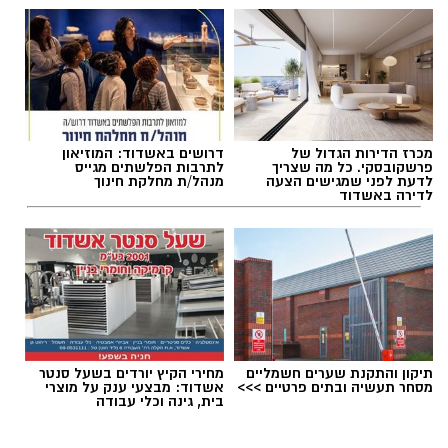
להאזנה לתוכן:
מכרז הדירות הגדול של
דרושים באשדוד: המוזיאון
עופר אשטוקר / 18:24 07.08.26
פרשקובסקי. כל מה שצריך
לתרבות הפלשתים מגייס
לדעת לפני שמגישים הצעה
מנהל/ת מחלקת חינוך
חוף לידו
(משפחות) – מתקני ספורט ושעשועים,
לדירה באשדוד
חנייה גדולה חופשית, בר, בית ספר לגלישה וחנות
לציוד גלישה. בכל יום רביעי שוק אשדוד. מחוף לידו
יוצא המדרחוף
דגל אדום
תגים:
התהפכות רייזר באשדוד
חוף אורנים
(משפחות) מתקני ספורט ושעשועים.
בית קפה/מסעדה פתוחים על החוף. פודטראק
דגל
תיקון והתקנת שערים חשמליים
מחירי הקיץ יורדים בשעל סנטר
אדום
מסחר תעשיה ובתים פרטיים >>>
אשדוד: מבצעי ענק על מוצרי
בית, גינה וכלי עבודה
חוף הקשתות
(נוער, צעירים ובליינים) – משחקי