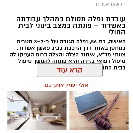
כדור, תאורת לילה, מרכז מסחרי שכולו מסעדות
חדשות אשדוד
מגוונות. חנות גלישה להשכרה. בכל יום שבת -
עובדת נפלה מסולם במהלך עבודתה
קדה המונית ושוק אמנים הצמודים לחוף.
- דגל
באשדוד – פונתה במצב בינוני לבית
אדום
החולי
חוף הפרחים רובע י"א
(משפחות) – מתקני ספורט
האישה, בת 56, נפלה מגובה של כ-2–3 מטרים
במחסן באזור דרך הרכבת בביג פאשן אשדוד.
ושעשועים. בר ובתי קפה צמודים לחוף -
דגל אדום
צוותי מד”א, איחוד הצלה והצלה דרום העניקו לה
טיפול רפואי בזירה והיא פונתה להמשך טיפול
חוף טו'
(משפחות)
-
כדורעף, קט רגל, מתקני
תיעוד מבצעי מד״א
בבית החולים אסותא
שעשועים ומתקני כושר. ספריה פתוחה להשאלת
.
ספרים בזמן השהיה בחוף. קיוסק
- דגל אדום
קרא עוד
להאזנה לתוכן:
חובשי איחוד הצלה אושר אביטן, משה ויצמן
חוף הנפרד - דגל אדום
אולי יעניין אותך גם
ואברימי איצקוביץ סיפרו: “כשהגענו למקום הבחנו
ברייזר הפוך ולצדו גבר ושני ילדים שוכבים. הענקנו
חשוב לדעת:
עופר אשטוקר / 13:20 07.08.26
להם טיפול רפואי ראשוני בזירה, ולאחר מכן הם
פונו לבית החולים כשמצבם מוגדר בינוני.״
כלים חד פעמיים
-זכרו שמעתה נאסר להביא כלים