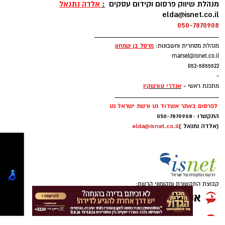
רוצה לעקוב אחרי הערוץ של הקבוצה "אשדוד נט"
באשדוד כשהיא במצב בינוני ויציב.”
____________________________
לפרסום באתר אשדוד נט :
ב-WhatsApp לחצו כאן
מנהלת שיווק פרסום וקידום עסקים
:
אלדה נתנאל
elda@isnet.co.il
050-7870908
להורדת אפליקציה של אשדוד נט לחצו כאן
_______________________________
מרסל בן שמחו
ן
מנהלת מסחרית וחשבונות:
marsel@isnet.co.il
עקבו בפייסבוק
052-5855522
עקבו באינסטגרם
-
אנדרי טורשקין
מתכנת ראשי -
__________________________
לפרסום באתר אשדוד נט ורשת ישראל נט
התקשרו
-
050-7870908
(אלדה נתנאל )
elda@isnet.co.il
גם צוותי איחוד הצלה העניקו טיפול רפואי בזירה.
החובשים יעקב מזוז, אליעזר בן דוד ויוסי ברנשטיין
קבוצת התקשורת ומקומוני הרשת:
מסרו כי האישה נפלה מסולם תוך כדי עבודתה