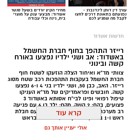
עורך דין דותן לינדנברג -
מחירי הקיץ יורדים בשעל סנטר
נפגעתם בתאונת דרכים לחצו
אשדוד: מבצעי ענק על מוצרי
לקבל מה שמגיע לכם
בית, גינה וכלי עבודה
חדשות אשדוד
רייזר התהפך בחוף חברת החשמל
צילום גיא אוחיון
באשדוד: אב ושני ילדיו נפצעו באורח
קשה ובינוני
מה בחופים
המוכרזים באשדוד
וצבע הדגל ?
צוותי מד”א ואיחוד הצלה הוזעקו לשטח חוף
חוף מי עמי
(ספורט) – קט סל, פינג פונג, מתקני
חברת החשמל בעקבות התהפכות רכב שטח מסוג
רייזר. האב, כבן 50, ושני ילדיו בני 4 ו-6 נפצעו
כושר. פארק שעשועים לילדים. פודטראק -
דגל
קשה. חובשים ופראמדיקים של מד"א העניקו
אדום
טיפול רפואי ופינו לבי"ח אסותא באשדוד 3
פצועים, בהם: 2 קשה, מהם: ילד בן 6 עם פגיעה
רב מערכתית מחוסר הכרה וילד בן 4 עם חבלת
קרא עוד
ראש ו-1 בינוני, גבר בן 36 עם חבלות בראש
ובגפיים.
אולי יעניין אותך גם