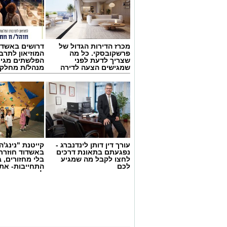
מכרז הדירות הגדול של
דרושים באשדו
פרשקובסקי. כל מה
המוזיאון לתרב
שצריך לדעת לפני
הפלשתים מגיי
שמגישים הצעה לדירה
מנהל/ת מחלקת
באשדוד
עורך דין דותן לינדנברג -
קייטנת "נינג'ה 
נפגעתם בתאונת דרכים
באשדוד חוזרת
לחצו לקבל מה שמגיע
בלי מחזורים, ב
צילום: דוברות איחוד הצלה
לכם
התחייבות- את
לכמה ואיזה ימ
חיים גוטסמן, משה ויצמן ואושר אביטן חוב
להירשם!
אופנוע שנפגע בתאונה עם מעורבות רכב, הע
פונה באמבולנס איחוד הצלה להמשך טיפול
בינוני".