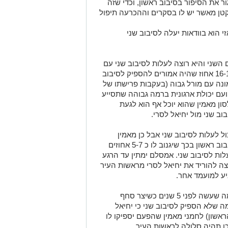
ר את הסיפור בסיבוב ראשון, וכדי שזה
קטן מאשר יש לו בסקרים וההכרעה תיפול
סיבוב ראשון, אזי הוא בוודאות יעלה לסיבוב שני
השני והיא רוצה לעלות לסיבוב שני עם
כ20% תמיכה. הסקרים מעניקים לה בין 16-19 אחוז שהיה אמורים להספיק לסיבוב
נה עם מורל גבוה (בעקבות פרישתו של
עם יכולת ארגונית ברמה גבוהה שתסייע
סון מאמין שהוא יוכל אף הוא לגעת
ול לעלות לסיבוב שני אבל כן מאמין
שהוא יכול להפריע ליחיאל לסרי לנצח בסיבוב ראשון בכך שיגנוב לו כ 5-7 אחוזים
לות לסיבוב שני. אמסלם ימתין עד הרגע
צה להוריד את יחיאל לסרי מראשות העיר
ע למועמד אחר.
מאמין שהוא יוכל לעשות את מה שעשה לפני 5 שנים כשיצר סחף
ע האחרון שהביא אותו עד לכ-25% (מה שלא הספיק לסיבוב שני כי יחיאל
סיבוב הראשון) לחמני מאמין שהפעם יספיקו לו