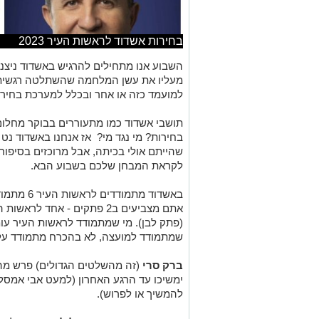
בחירות אשדוד לראשות העיר 2023
השבוע אנו מתחילים להרגיש באשדוד ניצני
מעליו את עשן המלחמה שהשתלטה רגשית ע
למועמד כזה או אחר ובכלל למערכת בחירו
תושבי אשדוד כמו מתעוררים בבוקר מחלום
בחירות? מי נגד מי? אז אנחנו באשדוד נ
שהייתם אולי בכיתה, אבל מרוכזים בסיפו
לקראת המבחן שלכם בשבוע הבא.
אתם מצביעים ב2 פתקים - אחד 
(פתק לבן). מי שמתמודד לראשות העיר עו
שמתמודד למועצה, לא בהכרח מתמודד על
ברק סרי
(זה מהשלטים הגדולים) פרש מה
ימשיכו עד הרגע האחרון (למעט אבי אמסל
להמשיך או לפרוש).