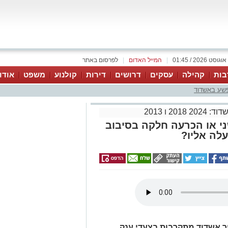
|
המייל האדום
|
לפרסום באתר
בות
קהילה
עסקים
דרושים
דירות
קולנוע
משפט
אודו
פשע באשדוד
2018 ו 2013
י או הכרעה חלקה בסיבוב
עלה אליו?
ר אשדוד מתקרבות בצעדי ענק.