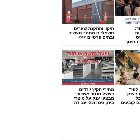
ד:
תיקון והתקנת שערים
ות
חשמליים מסחר תעשיה
ס
ובתים פרטיים >>>
 חינוך
לזוז"
מחירי הקיץ יורדים
 בענק:
בשעל סנטר אשדוד:
לי
מבצעי ענק על מוצרי
ם קובעים
בית, גינה וכלי עבודה
ים
שים באיחוד הצלה מסרו: "מדובר ברוכב
נקנו לרוכב טיפול רפואי ראשוני והוא
 בבית החולים 'אסותא' כשמצבו מוגדר