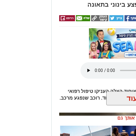
יחוד הצלה העניקו טיפול רפואי
וד
מלאכה באשדוד. רוכב שנפגע מרכב.
ן אותך גם