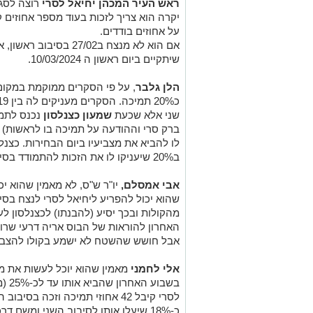
ראש העיר המכהן יחיאל לסרי
רוצה לסגו
יקרה הוא צריך לזכות בעוד מספר אחוזים 
על אחוזים בודדים.
אם הוא לא מנצח ב27/02 ב
שיתקיים ביום ראשון ה 10/03/2024.
הלן גלבר
, על פי הסקרים ממוקמת במקום 
שני אלא שכעת
שמעון כצנלסון
נכנס לתמו
ברק סרי וההודעה על תמיכה בו לראשות) ו
לו להביא את מצביעיו ביום הבחירות. כצנל
ב20% שיעניקו לו את הזכות להתמודד בסיבוב שני מול יחיאל לסרי.
אבי אמסלם,
יו"ר ש"ס, לא מאמין שהוא יכ
מהקולות ובכך יסיע (להבנתו) לכצנלסון לע
האחרון להוראות של הבוס אריה דרעי שרו
אבל חושש שהשטח לא ישמע בקולו להצבי
אלי לחמני
בשבו
לסרי קיבל 42 אחוזי תמיכה וזכה ב
כ-18% שיעלו אותו לסיבוב השני ומשם דרכו תהיה סלולה לראשות העיר.