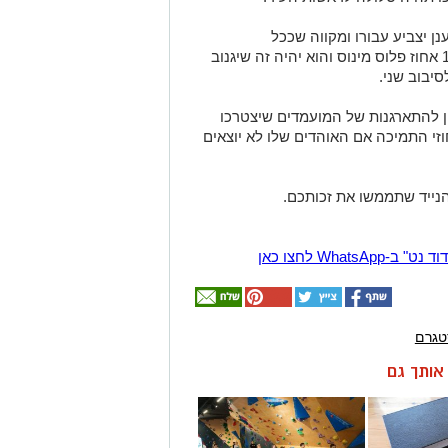
ן יצביע עבורו ומקווה שככל
שהמועמדים (למעט לסרי) ינועו סביב ה-15 אחוז פלוס מינוס והוא יהיה זה שיגנוב
יבוב שני.
ן להתארגנות של המועמדים שיצטרכו
וזי התמיכה אם האוהדים שלו לא יוצאים
הנייד שתממשו את זכותכם.
Wha לחצו כאן
טגרם
ן אותך גם