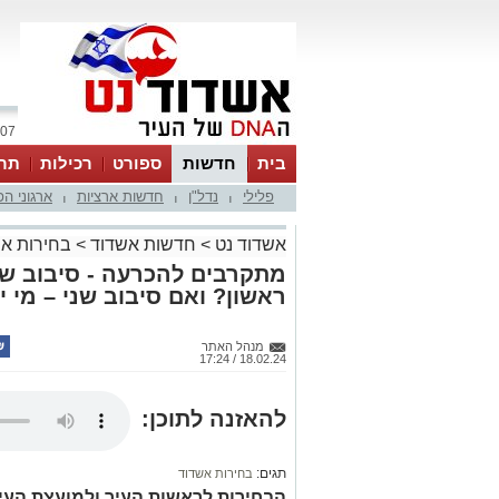
07 אוגוסט 2026 / 01:45
בית
חדשות
ספורט
רכילות
תר
פלילי
נדל"ן
חדשות ארציות
ארגוני ה
|
|
|
אשדוד נט
>
חדשות אשדוד
>
בחירות אשדוד: 2024 
מתקרבים להכרעה - סיבוב שנ
ראשון? ואם סיבוב שני – מי י
מנהל האתר
18.02.24 / 17:24
להאזנה לתוכן:
תגים:
בחירות אשדוד
הבחירות לראשות העיר ולמועצת העי