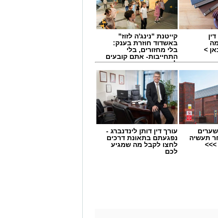
ין
קייטנת "נינג'ה לזוז"
מה
באשדוד חוזרת בענק:
ן >
בלי מחזורים, בלי
התחייבות- אתם קובעים
לכמה ואיזה ימים
להירשם!
שערים
עורך דין דותן לינדנברג -
ר תעשיה
נפגעתם בתאונת דרכים
>>>
לחצו לקבל מה שמגיע
לכם