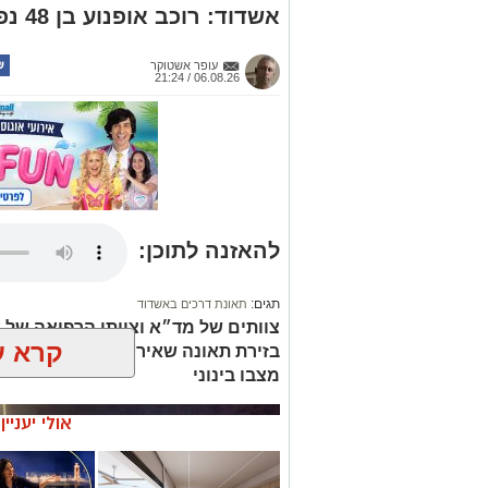
אשדוד: רוכב אופנוע בן 48 נפצע בינוני בתאונה
עופר אשטוקר
06.08.26 / 21:24
להאזנה לתוכן:
תגים:
תאונת דרכים באשדוד
צוותים של מד״א וצוותי הרפואה של א
קרא ע
בזירת תאונה שאירעה ברחוב בעלי ה
מצבו בינוני
אולי יעניי