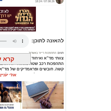
07.08.26 / 18:24
להאזנה לתוכן:
תגים:
התהפכות רייזר באשדוד
קרא ע
צוותי מד”א ואיחוד הצלה הוזעקו ל
קשה. חובשים ופראמדיקים של מד"א הע
אולי יעניי
חבלות בראש ובגפיים.