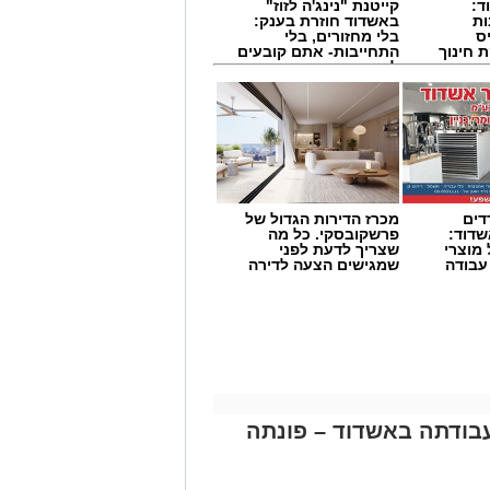
ד:
קייטנת "נינג'ה לזוז"
ות
באשדוד חוזרת בענק:
ס
בלי מחזורים, בלי
 חינוך
התחייבות- אתם קובעים
לכמה ואיזה ימים
להירשם!
דים
מכרז הדירות הגדול של
דוד:
פרשקובסקי. כל מה
מוצרי
שצריך לדעת לפני
 עבודה
שמגישים הצעה לדירה
באשדוד
בודתה באשדוד – פונתה
 ואברימי איצקוביץ סיפרו: “כשהגענו
ילדים שוכבים. הענקנו להם טיפול רפואי