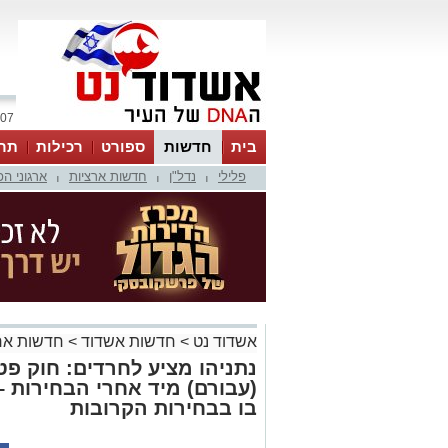
07 אוגוסט 2026 / 22:15
בית
חדשות
ספורט
רכילות
תר
פלילי
נדל"ן
חדשות ארציות
ארגוני ה
|
|
|
אשדוד נט
>
חדשות אשדוד
>
חדשות אר
נתניהו מציע לחרדים: חוק פט
(עבורם) מיד אחרי הבחירות –
בו בבחירות הקרובות