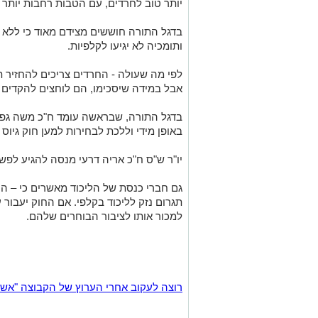
יותר טוב לחרדים, עם הטבות רחבות יותר –
בדגל התורה חוששים מצידם מאוד כי ללא ח
ותומכיה לא יגיעו לקלפיות.
לפי מה שעולה - החרדים צריכים להחזיר 
אבל במידה שיסכימו, הם לוחצים להקדים
בדגל התורה, שבראשה עומד ח"כ משה גפני
באופן מידי וללכת לבחירות למען חוק גיוס
יו"ר ש"ס ח"כ אריה דרעי מנסה להגיע לפש
גם חברי כנסת של הליכוד מאשרים כי – הע
תגרום נזק לליכוד בקלפי. אם החוק יעבור ע
למכור אותו לציבור הבוחרים שלהם.
רוצה לעקוב אחרי הערוץ של הקבוצה "אשדוד נט" ב-tsApp