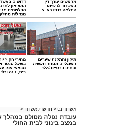
מחפשים עורך דין
דרושים באשדו
באשדוד לרשימה
המוזיאון לתרב
המלאה כנסו כאן >
הפלשתים מגיי
מנהל/ת מחלקת
תיקון והתקנת שערים
מחירי הקיץ יור
חשמליים מסחר תעשיה
בשעל סנטר אש
ובתים פרטיים >>>
מבצעי ענק על 
בית, גינה וכלי
תיעוד מבצעי מד״א
אשדוד נט
>
חדשות אשדוד
>
.
עובדת נפלה מסולם במהלך ע
במצב בינוני לבית החולי
חובשי איחוד הצלה אושר אביטן, משה ויצמן
למקום הבחנו ברייזר הפוך ולצדו גבר ושני 