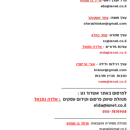
מו"ל ועורך ראשי:
אייל בן שמחון
ebs@isnet.co.il
-
עורך משנה:
עופר אשטוקר
oferashtoker@gmail.com
-
עורך ספורט:
שחר כחלון
sc@isnet.co.il
עורכת מדורים -
אלדה נתנאל
elda@isnet.co.il
-
עורך רכילות ולילה -
אורי קריספין
krisiuri@gmail.com
כתבות מגזין ותרבות
news@isnet.co.il
____________________________
לפרסום באתר אשדוד נט :
מנהלת שיווק פרסום וקידום עסקים
:
אלדה נתנאל
elda@isnet.co.il
050-7870908
_______________________________
מרסל בן שמחו
ן
מנהלת מסחרית וחשבונות:
marsel@isnet.co.il