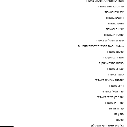
משרדים וחנויות להשכרה באשדוד
שרותי בריאות באשדוד
אירועים באשדוד
דרושים באשדוד
חוגים באשדוד
ארנונה באשדוד
עורכי דין באשדוד
שערים חשמליים באשדוד
Netips -רשת חברתית לחכמת ההמונים
פרסום באשדוד
אשדוד נט ויקיפדיה
פרסום כתבה שיווקית
עבודה באשדוד
כתבה באשדוד
אולמות אירועים באשדוד
דירה באשדוד
עו"ד פלילי באשדוד
עורך דין פלילי באשדוד
עורך דין באשדוד
קריית גת נט
חולון נט
פרסום
גלובוס סנטר חוף אשקלון