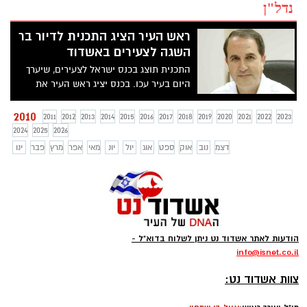
נדל"ן
ראש העיר הציג התכנית לדיור בר
השגה לצעירים באשדוד
התכנית תוצג בכנס ישראל לצעירים, שיערך
היום בעיר עכו. בכנס יציג ראש העיר את
התכנית לדיור בר השגה לצעירים באשדוד
נציגי מרכז כיוונים וצעירים תושבי אשדוד יגיעו
2010
2011
2012
2013
2014
2015
2016
2017
2018
2019
2020
2021
2022
2023
מחר לכנס וייקחו חלק בדיונים שיתקיימו
2024
2025
2026
במהלך היום
דצמ
נוב
אוק
ספט
אוג
יול
יונ
מאי
אפר
מרץ
פבר
ינו
הודעות לאתר אשדוד נט ניתן לשלוח בדוא"ל -
info
@isnet.co.i
l
-
צוות אשדוד נט: