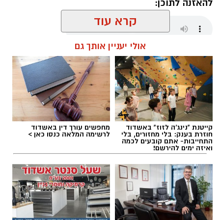
להאזנה לתוכן:
קרא עוד
אולי יעניין אותך גם
עופר אשטוקר / 15:38 09.08.26
קייטנת "נינג'ה לזוז" באשדוד
מחפשים עורך דין באשדוד
תגים:
הימורים בלתי חוקיים באשדוד
חוזרת בענק: בלי מחזורים, בלי
לרשימה המלאה כנסו כאן >
התחייבות- אתם קובעים לכמה
ואיזה ימים להירשם!