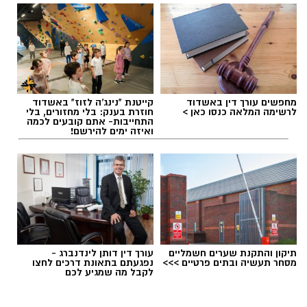
עופר אשטוקר / 12:25 09.08.26
מחפשים עורך דין באשדוד
קייטנת "נינג'ה לזוז" באשדוד
לרשימה המלאה כנסו כאן >
חוזרת בענק: בלי מחזורים, בלי
התחייבות- אתם קובעים לכמה
ואיזה ימים להירשם!
תגים:
תאונה קשה באשדוד
בחיפוש שבוצע נתפסו מוצגים שונים ששימשו, על
פי החשד, לניהול ולהפעלת הימורים בלתי חוקיים,
ובהם 28 חבילות קלפים ומזוודות המכילות ז'יטונים.
תיקון והתקנת שערים חשמליים
עורך דין דותן לינדנברג -
מסחר תעשיה ובתים פרטיים >>>
נפגעתם בתאונת דרכים לחצו
במסגרת הפעילות עוכבו לחקירה שלושה חשודים,
לקבל מה שמגיע לכם
מחזיקי המקום על פי החשד, וכן שני משתתפים