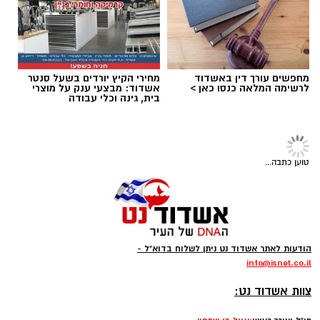
תגים:
גניבת רכב מאשדוד
עקבו באינסטגרם
מחפשים עורך דין באשדוד
מחירי הקיץ יורדים בשעל סנטר
לרשימה המלאה כנסו כאן >
אשדוד: מבצעי ענק על מוצרי
בית, גינה וכלי עבודה
רוצה לעקוב אחרי הערוץ של הקבוצה "אשדוד נט"
ב-WhatsApp לחצו כאן
טוען כתבה...
להורדת אפליקציה של אשדוד נט לחצו כאן
אילוסטרציה גניבת רכב
עקבו בפייסבוק
הודעות לאתר אשדוד נט ניתן לשלוח בדוא"ל -
תושב קלקיליה בן 23, השוהה בישראל ללא היתר
עקבו באינסטגרם
info
@isnet.co.i
l
כדין, נעצר בחשד למעורבות בגניבת רכב באשדוד
-