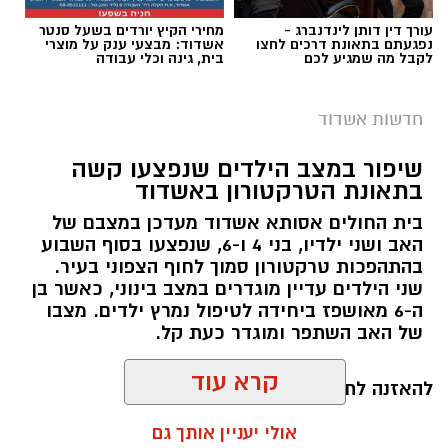
עורך דין דותן לינדנברג -
מחירי הקיץ יורדים בשעל סנטר
נפגעתם בתאונת דרכים לחצו
אשדוד: מבצעי ענק על מוצרי
לקבל מה שמגיע לכם
בית, גינה וכלי עבודה
חדשות אשדוד
שיפור במצב הילדים שנפצעו קשה
צילום: דוברות המשטרה
בתאונת הטרקטורון באשדוד
במהלך פעילות יזומה של בלשי תחנת אשדוד, בוצע
בית החולים אסותא אשדוד מעדכן במצבם של
חיפוש במבנה בעיר בעקבות חשד להפעלת מקום
האב ושני ילדיו, בני 4 ו-6, שנפצעו בסוף השבוע
בהתהפכות טרקטורון סמוך לחוף הצפוני בעיר.
הימורים בלתי חוקי.
שני הילדים עדיין מוגדרים במצב בינוני, כאשר בן
ה-6 מאושפז ביחידה לטיפול נמרץ ילדים. מצבו
במהלך הפעילות הגיעו הכוחות למקום, ולאחר שעל
של האב השתפר ומוגדר כעת קל.
פי החשד סירבו הנוכחים לפתוח את הדלת, נאלצו
השוטרים לפרוץ אל תוך המבנה. במקום אותרו
קרא עוד
להאזנה לתוכן:
מספר חשודים אשר על פי החשד השתתפו
במשחקי הימורים.
אולי יעניין אותך גם