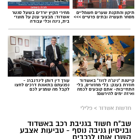
רופאי טראומה, רופאי מלר”ד ילדים ורופאי מלר”ד
מבוגרים.
תיקון והתקנת שערים חשמליים
מחירי הקיץ יורדים בשעל סנטר
תגים:
תאונת דרכים באשדוד
עקבו בפייסבוק
מסחר תעשיה ובתים פרטיים >>>
אשדוד: מבצעי ענק על מוצרי
בית, גינה וכלי עבודה
עקבו באינסטגרם
קייטנת "נינג'ה לזוז" באשדוד
עורך דין דותן לינדנברג -
חוזרת בענק: בלי מחזורים, בלי
נפגעתם בתאונת דרכים לחצו
התחייבות- אתם קובעים לכמה
לקבל מה שמגיע לכם
ואיזה ימים להירשם!
חדשות אשדוד
>
פלילי
לאחר סדרת בדיקות וטיפולים, הילד בן ה-6 עדיין
מוגדר במצב בינוני ומאושפז ביחידה לטיפול נמרץ
שב"ח חשוד בגניבת רכב באשדוד
צילום: דוברות איחוד הצלה
ילדים. אחיו בן ה-4 מוגדר אף הוא במצב בינוני
ובניסיון גניבה נוסף - טביעות אצבע
ומאושפז במחלקת הילדים.
קשרו אותו לרכבים
הולכת רגל כבת 70 נפצעה היום (ראשון) באורח