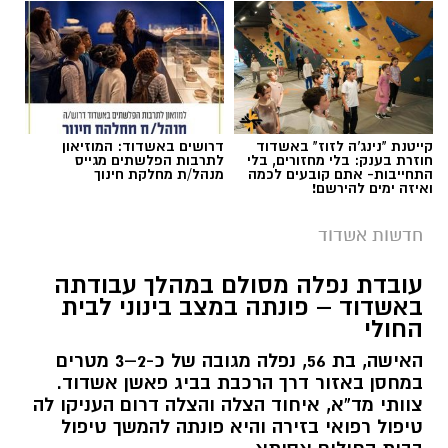
לציוד גלישה. בכל יום רביעי שוק אשדוד. מחוף לידו
יוצא המדרחוף
דגל אדום
תגים:
התהפכות רייזר באשדוד
חוף אורנים
(משפחות) מתקני ספורט ושעשועים.
בית קפה/מסעדה פתוחים על החוף. פודטראק
דגל
קייטנת "נינג'ה לזוז" באשדוד
דרושים באשדוד: המוזיאון
אדום
חוזרת בענק: בלי מחזורים, בלי
לתרבות הפלשתים מגייס
התחייבות- אתם קובעים לכמה
מנהל/ת מחלקת חינוך
ואיזה ימים להירשם!
חוף הקשתות
(נוער, צעירים ובליינים) – משחקי
כדור, תאורת לילה, מרכז מסחרי שכולו מסעדות
חדשות אשדוד
מגוונות. חנות גלישה להשכרה. בכל יום שבת -
עובדת נפלה מסולם במהלך עבודתה
קדה המונית ושוק אמנים הצמודים לחוף.
- דגל
באשדוד – פונתה במצב בינוני לבית
אדום
החולי
חוף הפרחים רובע י"א
(משפחות) – מתקני ספורט
האישה, בת 56, נפלה מגובה של כ-2–3 מטרים
במחסן באזור דרך הרכבת בביג פאשן אשדוד.
ושעשועים. בר ובתי קפה צמודים לחוף -
דגל אדום
צוותי מד”א, איחוד הצלה והצלה דרום העניקו לה
טיפול רפואי בזירה והיא פונתה להמשך טיפול
חוף טו'
(משפחות)
-
כדורעף, קט רגל, מתקני
תיעוד מבצעי מד״א