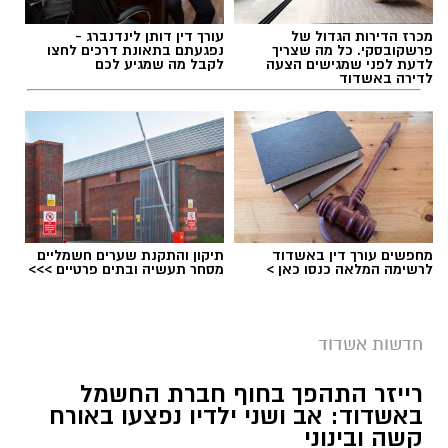
מכרז הדירות הגדול של
עורך דין דותן לינדנברג -
תגים:
דגלים בחופי אשדוד
פרשקובסקי. כל מה שצריך
נפגעתם בתאונת דרכים לחצו
לדעת לפני שמגישים הצעה
לקבל מה שמגיע לכם
לדירה באשדוד
מחפשים עורך דין באשדוד
תיקון והתקנת שערים חשמליים
לרשימה המלאה כנסו כאן >
מסחר תעשיה ובתים פרטיים >>>
חדשות אשדוד
רייזר התהפך בחוף חברת החשמל
צילום גיא אוחיון
באשדוד: אב ושני ילדיו נפצעו באורח
קשה ובינוני
מה בחופים
המוכרזים באשדוד
וצבע הדגל ?