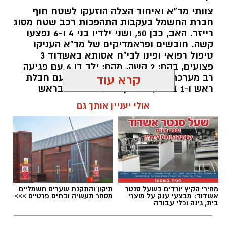
צוותי מד”א ואיחוד הצלה הוזעקו לשטח חוף
חוף מי עמי
(ספורט) – קט סל, פינג פונג, מתקני
חברת החשמל בעקבות התהפכות רכב שטח מסוג
רייזר. האב, כבן 50, ושני ילדיו בני 4 ו-6 נפצעו
כושר. פארק שעשועים לילדים. פודטראק -
דגל
קשה. חובשים ופראמדיקים של מד"א העניקו
אדום
טיפול רפואי ופינו לבי"ח אסותא באשדוד 3
פצועים, בהם: 2 קשה, מהם: ילד בן 6 עם פגיעה
רב מערכתית מחוסר הכרה וילד בן 4 עם חבלת
קרא עוד
ראש ו-1 בינוני, גבר בן 36 עם חבלות בראש
ובגפיים.
אולי יעניין אותך גם
להאזנה לתוכן:
מחירי הקיץ יורדים בשעל סנטר
תיקון והתקנת שערים חשמליים
עופר אשטוקר / 18:24 07.08.26
אשדוד: מבצעי ענק על מוצרי
מסחר תעשיה ובתים פרטיים >>>
בית, גינה וכלי עבודה
חוף לידו
(משפחות) – מתקני ספורט ושעשועים,
חנייה גדולה חופשית, בר, בית ספר לגלישה וחנות