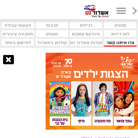
ספורט
רכילות
תרבות
הצעות עבודה
לוח דירות
אינדקס עסקים
משפט
תחבורה ציבורית
צרו איתנו קשר
אודות אשדוד נט
קולנוע באשדוד
לפרסום באתר