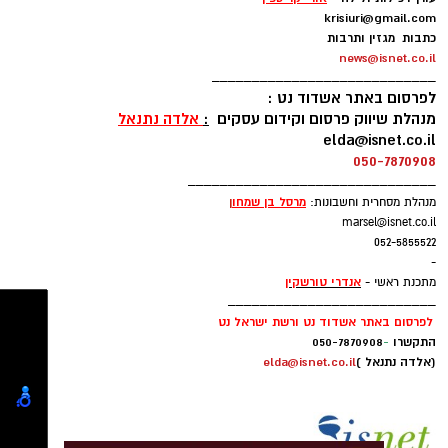
עקבו בפייסבוק
ולפינוי כלי הרכב המעורבים, אך בשלב זה העומסים
-
עדיין מורגשים לאורך כביש 4 ובדרכי הגישה אליו.
עקבו באינסטגרם
עורך רכילות ולילה -
אורי קריספין
krisiuri@gmail.com
כתבות מגזין ותרבות
מומלץ לנהגים לבחור בדרכים חלופיות ככל שניתן
news@isnet.co.il
ולהיערך לזמני נסיעה ארוכים מהרגיל.
____________________________
לפרסום באתר אשדוד נט :
מנהלת שיווק פרסום וקידום עסקים
:
אלדה נתנאל
רוצה לעקוב אחרי הערוץ של הקבוצה "אשדוד נט"
elda@isnet.co.il
ב-WhatsApp לחצו כאן
050-7870908
_______________________________
מרסל בן שמחו
ן
מנהלת מסחרית וחשבונות:
marsel@isnet.co.il
להורדת אפליקציה של אשדוד נט לחצו כאן
052-5855522
-
אנדרי טורשקין
מתכנת ראשי -
עקבו בפייסבוק
__________________________
עקבו באינסטגרם
לפרסום באתר אשדוד נט ורשת ישראל נט
התקשרו
-
050-7870908
(אלדה נתנאל )
elda@isnet.co.il