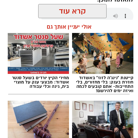
קרא עוד
אולי יעניין אותך גם
עופר אשטוקר / 21:24 06.08.26
קייטנת "נינג'ה לזוז" באשדוד
מחירי הקיץ יורדים בשעל סנטר
תגים:
תאונת דרכים באשדוד
חוזרת בענק: בלי מחזורים, בלי
אשדוד: מבצעי ענק על מוצרי
התחייבות- אתם קובעים לכמה
בית, גינה וכלי עבודה
ואיזה ימים להירשם!