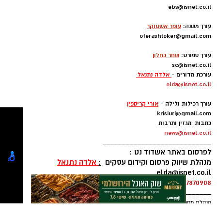
חיבור בין עולם התרבות, החינוך והקהילה.
התנועה יימסרו בהמשך.
מו"ל ועורך ראשי:
אייל בן שמחון
בין דרישות התפקיד:
ebs@isnet.co.il
-
עורך משנה:
עופר אשטוקר
תואר אקדמי המוכר על ידי המועצה להשכלה
oferashtoker@gmail.com
גבוהה.
-
עורך ספורט:
שחר כחלון
ניסיון בפיתוח הדרכה ועמידה מול קהל.
sc@isnet.co.il
ניסיון ויכולת בניהול והובלת צוות.
עורכת מדורים -
אלדה נתנאל
elda@isnet.co.il
יכולת לפיתוח והפקת פרויקטים מיוחדים
-
ואירועי תוכן.
עורך רכילות ולילה -
אורי קריספין
חשיבה עצמאית ורב־תחומית.
krisiuri@gmail.com
כתבות מגזין ותרבות
יחסי אנוש מצוינים, יוזמה ויצירתיות.
news@isnet.co.il
____________________________
הקמת הבמה הענקית לפסטיבל
לפרסום באתר אשדוד נט :
מנהלת שיווק פרסום וקידום עסקים
:
אלדה נתנאל
elda@isnet.co.il
רוצה לעקוב אחרי הערוץ של הקבוצה "אשדוד נט"
050-7870908
_______________________________
ב-WhatsApp לחצו כאן