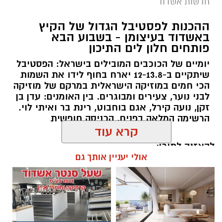
חדשות אשדוד
צילום: הצלה דרום
ההכנות לפסטיבל הגדול של הקיץ
צוותים של מד"א ומתנדבי איחוד הצלה הוזעקו
באשדוד בעיצומן - בשבוע הבא
לרחוב שלמה בן יוסף באשדוד בעקבות דיווח על
פותחים חלון לים התיכון
נפילה מגובה באשדוד.
יומיים של הכוכבים המובילים בישראל: הפסטיבל
שיתקיים ב-12-13.8 יארח בחוף לידו את השמות
צוותי ההצלה שהגיעו למקום מצאו גבר כבן 40,
הכי חמים במוזיקה הישראלית במרקם של מוזיקה
שנפל מהקומה השנייה בבניין מגורים.
לבני נוער, צעירים ומבוגרים. בין האומנים: עדן בן
זקן, נועה קירל, אגם בוחבוט, רינת בר ואיתי לוי.
לאחר קבלת טיפול ראשוני במקום, הפצוע פונה
הרשימה המלאה בפנים. הכניסה חופשית
להמשך טיפול בבית החולים כשהוא סובל מחבלות
קרא עוד
ושברים. מצבו מוגדר בינוני.
להאזנה לתוכן:
אולי יעניין אותך גם
עופר אשטוקר / 18:50 06.08.26