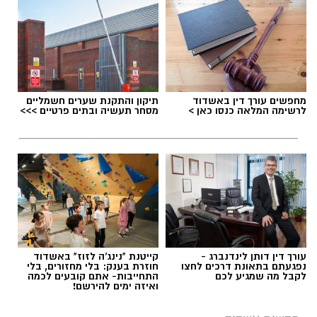
ב-WhatsApp לחצו כאן
להורדת אפליקציה של אשדוד נט לחצו כאן
תגים:
נפילה מגובה באשדוד
עקבו בפייסבוק
מחפשים עורך דין באשדוד
תיקון והתקנת שערים חשמליים
לרשימה המלאה כנסו כאן >
מסחר תעשיה ובתים פרטיים >>>
עקבו באינסטגרם
עורך דין דותן לינדנברג -
קייטנת "נינג'ה לזוז" באשדוד
נפגעתם בתאונת דרכים לחצו
חוזרת בענק: בלי מחזורים, בלי
לקבל מה שמגיע לכם
התחייבות- אתם קובעים לכמה
ואיזה ימים להירשם!