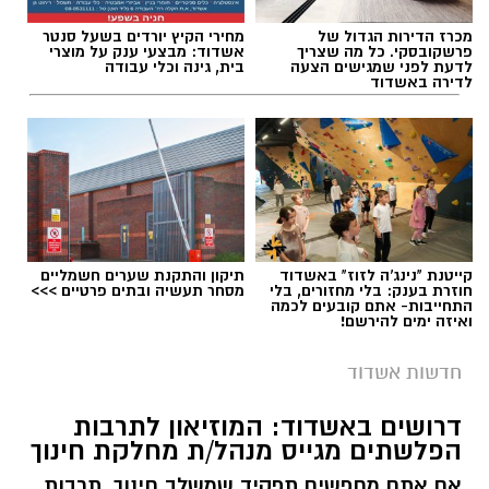
מכרז הדירות הגדול של
מחירי הקיץ יורדים בשעל סנטר
פרשקובסקי. כל מה שצריך
אשדוד: מבצעי ענק על מוצרי
לדעת לפני שמגישים הצעה
בית, גינה וכלי עבודה
לדירה באשדוד
תגים:
חלון לים התיכון 2026
קייטנת "נינג'ה לזוז" באשדוד
תיקון והתקנת שערים חשמליים
חוזרת בענק: בלי מחזורים, בלי
מסחר תעשיה ובתים פרטיים >>>
התחייבות- אתם קובעים לכמה
ואיזה ימים להירשם!
חדשות אשדוד
דרושים באשדוד: המוזיאון לתרבות
הפלשתים מגייס מנהל/ת מחלקת חינוך
אם אתם מחפשים תפקיד שמשלב חינוך, תרבות,