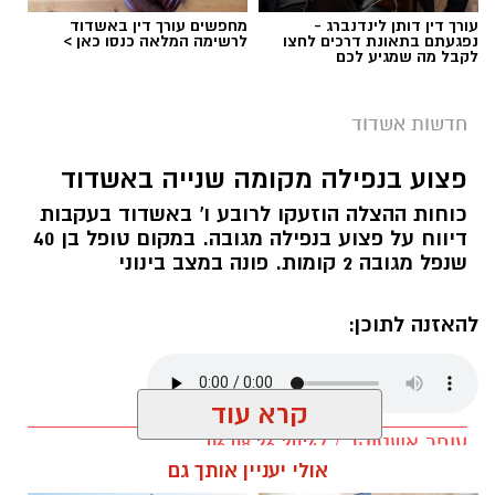
עורך דין דותן לינדנברג -
מחפשים עורך דין באשדוד
נפגעתם בתאונת דרכים לחצו
לרשימה המלאה כנסו כאן >
לקבל מה שמגיע לכם
חדשות אשדוד
פצוע בנפילה מקומה שנייה באשדוד
צילום: דוברות איחוד הצלה
כוחות ההצלה הוזעקו לרובע ו' באשדוד בעקבות
חיים גוטסמן, משה ויצמן ואושר אביטן חובשים
דיווח על פצוע בנפילה מגובה. במקום טופל בן 40
באיחוד הצלה מסרו: "מדובר ברוכב אופנוע שנפגע
שנפל מגובה 2 קומות. פונה במצב בינוני
בתאונה עם מעורבות רכב, הענקנו לרוכב טיפול
רפואי ראשוני והוא פונה באמבולנס איחוד הצלה
להאזנה לתוכן:
להמשך טיפול בבית החולים 'אסותא' כשמצבו
מוגדר בינוני".
קרא עוד
עופר אשטוקר / 20:47 06.08.26
אולי יעניין אותך גם
רוצה לעקוב אחרי הערוץ של הקבוצה "אשדוד נט"