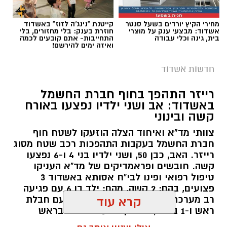
מחירי הקיץ יורדים בשעל סנטר
קייטנת "נינג'ה לזוז" באשדוד
אשדוד: מבצעי ענק על מוצרי
חוזרת בענק: בלי מחזורים, בלי
בית, גינה וכלי עבודה
התחייבות- אתם קובעים לכמה
ואיזה ימים להירשם!
חדשות אשדוד
רייזר התהפך בחוף חברת החשמל
באשדוד: אב ושני ילדיו נפצעו באורח
קשה ובינוני
צוותי מד”א ואיחוד הצלה הוזעקו לשטח חוף
חברת החשמל בעקבות התהפכות רכב שטח מסוג
רייזר. האב, כבן 50, ושני ילדיו בני 4 ו-6 נפצעו
קשה. חובשים ופראמדיקים של מד"א העניקו
טיפול רפואי ופינו לבי"ח אסותא באשדוד 3
פצועים, בהם: 2 קשה, מהם: ילד בן 6 עם פגיעה
רב מערכתית מחוסר הכרה וילד בן 4 עם חבלת
קרא עוד
ראש ו-1 בינוני, גבר בן 36 עם חבלות בראש
ובגפיים.