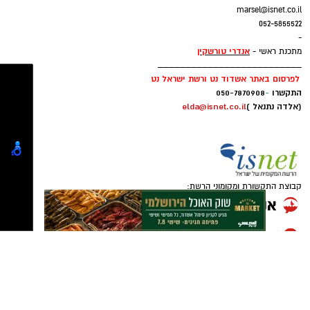
_______________________________
מרסל בן שמחו
ן
מנהלת מסחרית וחשבונות:
marsel@isnet.co.il
להורדת אפליקציה של אשדוד נט לחצו כאן
052-5855522
-
אנדרי טורשקין
מתכנת ראשי -
עקבו בפייסבוק
__________________________
עקבו באינסטגרם
לפרסום באתר אשדוד נט ורשת ישראל נט
התקשרו
-
050-7870908
(אלדה נתנאל )
elda@isnet.co.il
קבוצת התקשורת ומקומוני הרשת: