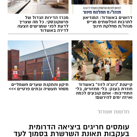
דרושים באשדוד: המוזיאון
מכרז הדירות הגדול של
לתרבות הפלשתים מגייס
פרשקובסקי. כל מה שצריך
מנהל/ת מחלקת חינוך
לדעת לפני שמגישים הצעה
לדירה באשדוד
תגים:
תאונת עבודה באשדוד
קייטנת "נינג'ה לזוז" באשדוד
תיקון והתקנת שערים חשמליים
חוזרת בענק: בלי מחזורים, בלי
מסחר תעשיה ובתים פרטיים >>>
התחייבות- אתם קובעים לכמה
ואיזה ימים להירשם!
פראמדיק מיחידת האופנועים של מד"א אוראל
חדשות אשדוד
אסולין וחובש רפואת חירום מיחידת האופנועים של
מד"א דניאל אוקנין סיפרו:"מדובר בתאונת דרכים
עומסים חריגים ביציאה הדרומית
קשה שהתרחשה בשטח. כשהגענו לחוף ראינו את
בעקבות תאונת השרשרת בסמוך לעד