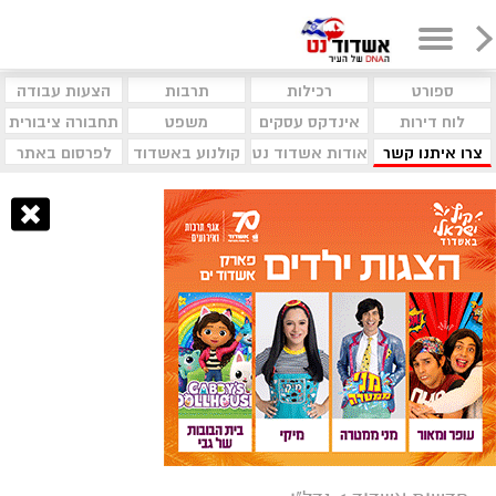
ספורט
רכילות
תרבות
הצעות עבודה
לוח דירות
אינדקס עסקים
משפט
תחבורה ציבורית
צרו איתנו קשר
אודות אשדוד נט
קולנוע באשדוד
לפרסום באתר