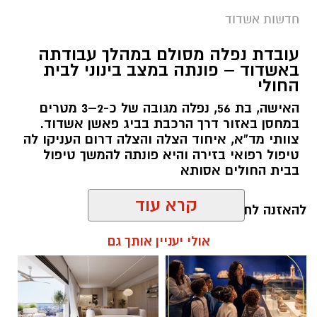
חדשות אשדוד
עובדת נפלה מסולם במהלך עבודתה
באשדוד – פונתה במצב בינוני לבית
החולי
האישה, בת 56, נפלה מגובה של כ-2–3 מטרים
במחסן באזור דרך הרכבת בביג פאשן אשדוד.
צוותי מד”א, איחוד הצלה והצלה דרום העניקו לה
טיפול רפואי בזירה והיא פונתה להמשך טיפול
תיעוד מבצעי מד״א
בבית החולים אסותא
.
קרא עוד
להאזנה לתוכן:
חובשי איחוד הצלה אושר אביטן, משה ויצמן
אולי יעניין אותך גם
ואברימי איצקוביץ סיפרו: “כשהגענו למקום הבחנו
ברייזר הפוך ולצדו גבר ושני ילדים שוכבים. הענקנו
עופר אשטוקר / 13:20 07.08.26
להם טיפול רפואי ראשוני בזירה, ולאחר מכן הם
פונו לבית החולים כשמצבם מוגדר בינוני.״