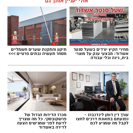
אולי יעניין אותך גם
להאזנה לתוכן:
מחירי הקיץ יורדים בשעל סנטר
תיקון והתקנת שערים חשמליים
עופר אשטוקר / 18:24 07.08.26
אשדוד: מבצעי ענק על מוצרי
מסחר תעשיה ובתים פרטיים >>>
בית, גינה וכלי עבודה
תגים:
התהפכות רייזר באשדוד
עורך דין דותן לינדנברג -
מכרז הדירות הגדול של
נפגעתם בתאונת דרכים לחצו
פרשקובסקי. כל מה שצריך
לקבל מה שמגיע לכם
לדעת לפני שמגישים הצעה
לדירה באשדוד