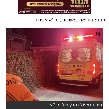
תגים:
החייאה באשדוד
,
מד"א אשדוד
ניידת טיפול נמרץ של מד״א