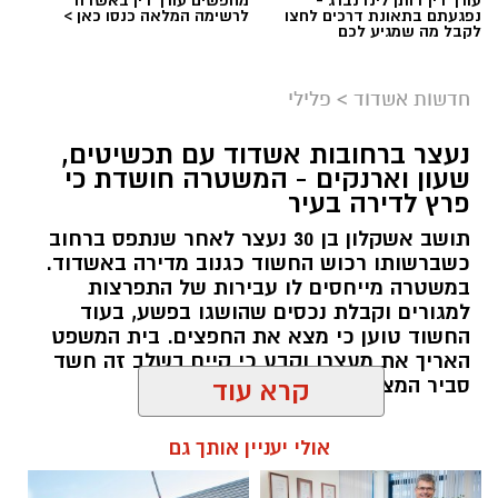
נפגעתם בתאונת דרכים לחצו
לרשימה המלאה כנסו כאן >
לקבל מה שמגיע לכם
חדשות אשדוד
>
פלילי
נעצר ברחובות אשדוד עם תכשיטים,
שעון וארנקים - המשטרה חושדת כי
פרץ לדירה בעיר
תושב אשקלון בן 30 נעצר לאחר שנתפס ברחוב
כשברשותו רכוש החשוד כגנוב מדירה באשדוד.
צילומים: משרד הבריאות
במשטרה מייחסים לו עבירות של התפרצות
למגורים וקבלת נכסים שהושגו בפשע, בעוד
משרד הבריאות פרסם אזהרה לציבור מפני שימוש
החשוד טוען כי מצא את החפצים. בית המשפט
במוצרי שיער נוספים שנתפסו במסגרת מבצע
האריך את מעצרו וקבע כי קיים בשלב זה חשד
סביר המצדיק את המשך החקירה
קרא עוד
פיקוח שנערך בתשעה סניפי רשת "מרכז
ההחלקות".
להאזנה לתוכן:
אולי יעניין אותך גם
האזהרה מתפרסמת לאחר שבדיקות מעבדה