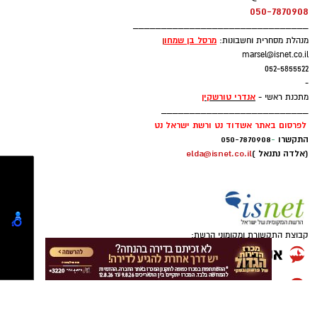
ב-WhatsApp לחצו כאן
מנהלת שיווק פרסום וקידום עסקים
:
אלדה נתנאל
elda@isnet.co.il
להורדת אפליקציה של אשדוד נט לחצו כאן
050-7870908
להורדת אפליקציה של אשדוד נט לחצו כאן
_______________________________
מרסל בן שמחו
ן
מנהלת מסחרית וחשבונות:
עקבו בפייסבוק
marsel@isnet.co.il
עקבו בפייסבוק
052-5855522
עקבו באינסטגרם
-
עקבו באינסטגרם
אנדרי טורשקין
מתכנת ראשי -
__________________________
לפרסום באתר אשדוד נט ורשת ישראל נט
התקשרו
-
050-7870908
(אלדה נתנאל )
elda@isnet.co.il
קבוצת התקשורת ומקומוני הרשת: