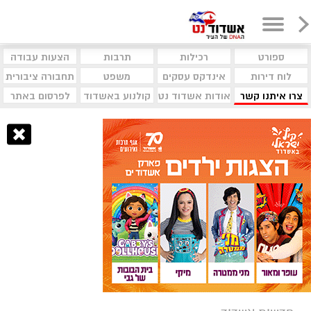
ספורט
רכילות
תרבות
הצעות עבודה
לוח דירות
אינדקס עסקים
משפט
תחבורה ציבורית
צרו איתנו קשר
אודות אשדוד נט
קולנוע באשדוד
לפרסום באתר