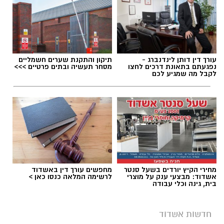
הושלמו לכלל המוצרים שנאספו במהלך המבצע,
ובהמשך להודעת משרד הבריאות שפורסמה בחודש
יולי.
עופר אשטוקר / 08:22 07.08.26
בין המוצרים שנמצאו ואינם רשומים במאגרי משרד
עורך דין דותן לינדנברג -
תיקון והתקנת שערים חשמליים
הבריאות, ולכן חל איסור לשווקם:
נפגעתם בתאונת דרכים לחצו
מסחר תעשיה ובתים פרטיים >>>
לקבל מה שמגיע לכם
PROTEIN + MINERAL PREMIUM HAIR
תגים:
משטרת אשדוד
,
פריצה לבית באשדוד
STRAIGHTENING
Protein Mineral Premium Pre Treatment
Shampoo
בנוסף, נמצא כי המוצר
HYDRO KERATIN PRO
HAIR STRAIGHTENING GEL
, שאף הוא אינו רשום
מחירי הקיץ יורדים בשעל סנטר
מחפשים עורך דין באשדוד
אשדוד: מבצעי ענק על מוצרי
לרשימה המלאה כנסו כאן >
במאגרי משרד הבריאות, מסומן כמכיל
חומצה
בית, גינה וכלי עבודה
גליאוקסילית
– רכיב האסור לשימוש בתכשירים
להחלקת שיער בישראל.
חדשות אשדוד