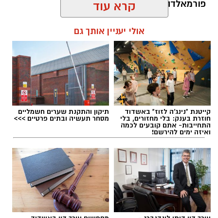
פורמאלדהיד - חומר המוגדר כמסרטן
קרא עוד
להאזנה לתוכן:
אולי יעניין אותך גם
מנהל האתר / 08:30 07.08.26
קייטנת "נינג'ה לזוז" באשדוד
תיקון והתקנת שערים חשמליים
חוזרת בענק: בלי מחזורים, בלי
מסחר תעשיה ובתים פרטיים >>>
התחייבות- אתם קובעים לכמה
ואיזה ימים להירשם!
תגים:
משרד הבריאות
,
חומרים מסוכנים
,
מרכז
ההחלקות
עורך דין דותן לינדנברג -
מחפשים עורך דין באשדוד