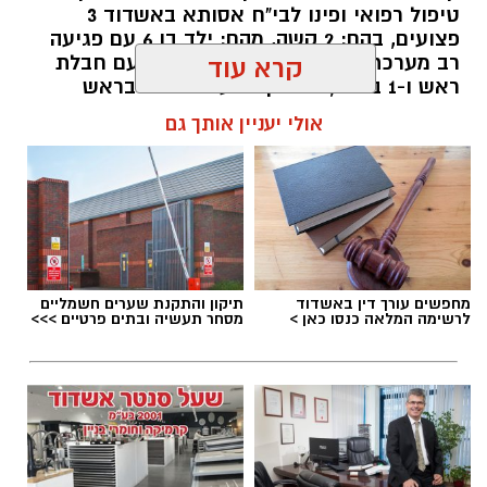
טיפול רפואי ופינו לבי"ח אסותא באשדוד 3
פצועים, בהם: 2 קשה, מהם: ילד בן 6 עם פגיעה
רב מערכתית מחוסר הכרה וילד בן 4 עם חבלת
קרא עוד
ראש ו-1 בינוני, גבר בן 36 עם חבלות בראש
ובגפיים.
אולי יעניין אותך גם
להאזנה לתוכן:
מחפשים עורך דין באשדוד
תיקון והתקנת שערים חשמליים
עופר אשטוקר / 18:24 07.08.26
לרשימה המלאה כנסו כאן >
מסחר תעשיה ובתים פרטיים >>>
תגים:
התהפכות רייזר באשדוד