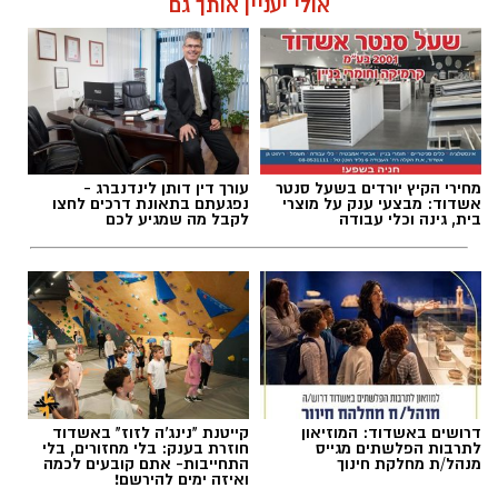
אולי יעניין אותך גם
ואברימי איצקוביץ סיפרו: “כשהגענו למקום הבחנו
ברייזר הפוך ולצדו גבר ושני ילדים שוכבים. הענקנו
עופר אשטוקר / 13:20 07.08.26
להם טיפול רפואי ראשוני בזירה, ולאחר מכן הם
פונו לבית החולים כשמצבם מוגדר בינוני.״
מחירי הקיץ יורדים בשעל סנטר
עורך דין דותן לינדנברג -
אשדוד: מבצעי ענק על מוצרי
נפגעתם בתאונת דרכים לחצו
בית, גינה וכלי עבודה
לקבל מה שמגיע לכם
תגים:
תאונת עבודה באשדוד
דרושים באשדוד: המוזיאון
קייטנת "נינג'ה לזוז" באשדוד
לתרבות הפלשתים מגייס
חוזרת בענק: בלי מחזורים, בלי
פראמדיק מיחידת האופנועים של מד"א אוראל
מנהל/ת מחלקת חינוך
התחייבות- אתם קובעים לכמה
ואיזה ימים להירשם!
אסולין וחובש רפואת חירום מיחידת האופנועים של