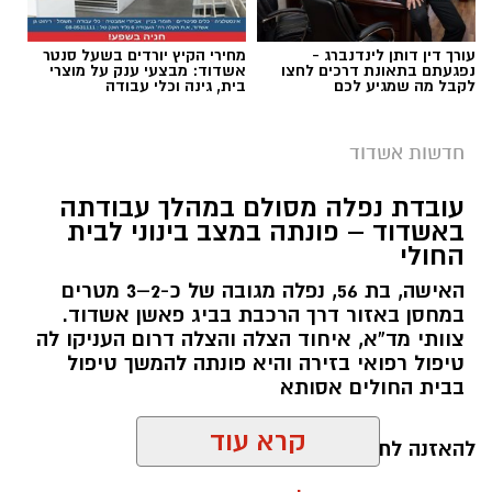
עורך דין דותן לינדנברג -
מחירי הקיץ יורדים בשעל סנטר
נפגעתם בתאונת דרכים לחצו
אשדוד: מבצעי ענק על מוצרי
לקבל מה שמגיע לכם
בית, גינה וכלי עבודה
חדשות אשדוד
עובדת נפלה מסולם במהלך עבודתה
באשדוד – פונתה במצב בינוני לבית
החולי
האישה, בת 56, נפלה מגובה של כ-2–3 מטרים
במחסן באזור דרך הרכבת בביג פאשן אשדוד.
צוותי מד”א, איחוד הצלה והצלה דרום העניקו לה
טיפול רפואי בזירה והיא פונתה להמשך טיפול
תיעוד מבצעי מד״א
בבית החולים אסותא
.
קרא עוד
להאזנה לתוכן:
חובשי איחוד הצלה אושר אביטן, משה ויצמן