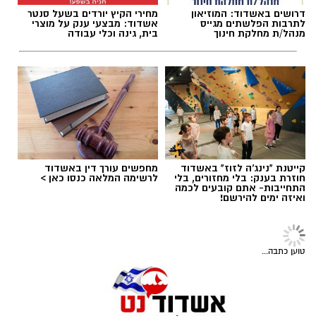
למקום הבחנתי בעובדת כשהיא בהכרה מלאה
וסובלת מחבלות מרובות בגופה לאחר שנפלה
במהלך עבודתה. יחד עם צוותי מד”א הענקנו לה
צילום: דוברות איחוד הצלה
דרושים באשדוד: המוזיאון
מחירי הקיץ יורדים בשעל סנטר
לתרבות הפלשתים מגייס
אשדוד: מבצעי ענק על מוצרי
טיפול רפואי ראשוני והיא פונתה בניידת טיפול
מנהל/ת מחלקת חינוך
בית, גינה וכלי עבודה
נמרץ לחדר הטראומה במרכז הרפואי אסותא
רוצה לעקוב אחרי הערוץ של הקבוצה "אשדוד נט"
תגים:
עומסים ביציאה הדרומית אשדוד
באשדוד כשהיא במצב בינוני ויציב.”
ב-WhatsApp לחצו כאן
להורדת אפליקציה של אשדוד נט לחצו כאן
קייטנת "נינג'ה לזוז" באשדוד
מחפשים עורך דין באשדוד
עקבו בפייסבוק
חוזרת בענק: בלי מחזורים, בלי
לרשימה המלאה כנסו כאן >
התחייבות- אתם קובעים לכמה
עקבו באינסטגרם
ואיזה ימים להירשם!
חדשות אשדוד
תאונת שרשרת בכביש 4: שבעה
נפגעים קל בהתנגשות של חמישה כלי