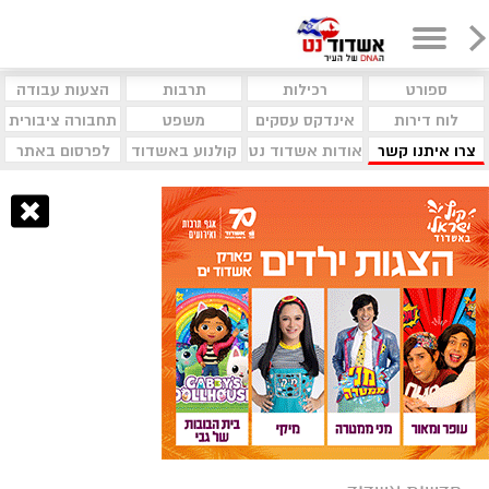
ספורט
רכילות
תרבות
הצעות עבודה
לוח דירות
אינדקס עסקים
משפט
תחבורה ציבורית
צרו איתנו קשר
אודות אשדוד נט
קולנוע באשדוד
לפרסום באתר