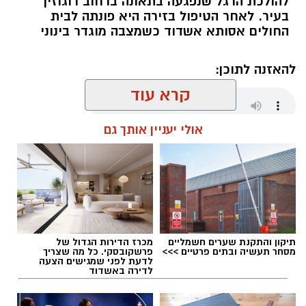
להולכת הרגל שנפגעה בתאונה ברחוב רוגוזין
בעיר. לאחר הטיפול בזירה היא פונתה לבית
החולים אסותא אשדוד כשמצבה מוגדר בינוני
להאזנה לתוכן:
קרא עוד
אולי יעניין אותך גם
עופר אשטוקר / 11:48 09.08.26
תיקון והתקנת שערים חשמליים
מכרז הדירות הגדול של
תגים:
תאונת דרכים באשדוד
מסחר תעשיה ובתים פרטיים >>>
פרשקובסקי. כל מה שצריך
לדעת לפני שמגישים הצעה
לדירה באשדוד