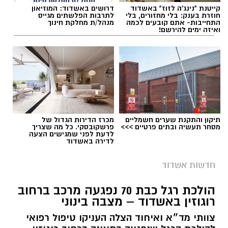
קייטנת "נינג'ה לזוז" באשדוד
דרושים באשדוד: המוזיאון
חוזרת בענק: בלי מחזורים, בלי
לתרבות הפלשתים מגייס
התחייבות- אתם קובעים לכמה
מנהל/ת מחלקת חינוך
ואיזה ימים להירשם!
תיקון והתקנת שערים חשמליים
מכרז הדירות הגדול של
מסחר תעשיה ובתים פרטיים >>>
פרשקובסקי. כל מה שצריך
לדעת לפני שמגישים הצעה
לדירה באשדוד
חדשות אשדוד
הולכת רגל כבת 70 נפגעה מרכב ברחוב
רוגוזין באשדוד – מצבה בינוני
צוותי מד״א ואיחוד הצלה העניקו טיפול רפואי