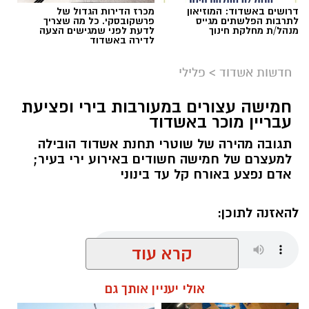
דרושים באשדוד: המוזיאון
מכרז הדירות הגדול של
לתרבות הפלשתים מגייס
פרשקובסקי. כל מה שצריך
מנהל/ת מחלקת חינוך
לדעת לפני שמגישים הצעה
לדירה באשדוד
רוצה לעקוב אחרי הערוץ של הקבוצה "אשדוד נט"
חדשות אשדוד
>
פלילי
ב-WhatsApp לחצו כאן
חמישה עצורים במעורבות בירי ופציעת
עבריין מוכר באשדוד
להורדת אפליקציה של אשדוד נט לחצו כאן
תגובה מהירה של שוטרי תחנת אשדוד הובילה
אילוסטרציה גניבת רכב
למעצרם של חמישה חשודים באירוע ירי בעיר;
עקבו בפייסבוק
אדם נפצע באורח קל עד בינוני
תושב קלקיליה בן 23, השוהה בישראל ללא היתר
עקבו באינסטגרם
כדין, נעצר בחשד למעורבות בגניבת רכב באשדוד
להאזנה לתוכן:
ובניסיון גניבה נוסף.
ממסמכי החקירה שהוגשו לבית משפט השלום
קרא עוד
באשקלון עולה כי אחד האירועים התרחש ב-18
עופר אשטוקר / 07:36 09.08.26
ביולי באשדוד. במהלך החקירה עלה שמו של
אולי יעניין אותך גם
החשוד, ובהמשך הוצא נגדו צו מעצר. בבקשת