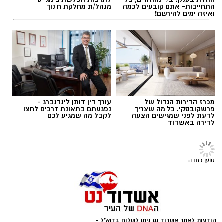
קייטנת "נינג'ה לזוז" באשדוד
דרושים באשדוד: המוזיאון
תגים:
דגלים בחופי אשדוד
חוזרת בענק: בלי מחזורים, בלי
לתרבות הפלשתים מגייס
התחייבות- אתם קובעים לכמה
מנהל/ת מחלקת חינוך
ואיזה ימים להירשם!
בהתאם לצורכי החקירה ולממצאיה, יובאו החשודים
היום לדיון בבית המשפט, בבקשה להאריך את
מעצרם.
רוצה לעקוב אחרי הערוץ של הקבוצה "אשדוד נט"
מכרז הדירות הגדול של
עורך דין דותן לינדנברג -
פרשקובסקי. כל מה שצריך
נפגעתם בתאונת דרכים לחצו
ב-WhatsApp לחצו כאן
לדעת לפני שמגישים הצעה
לקבל מה שמגיע לכם
לדירה באשדוד
להורדת אפליקציה של אשדוד נט לחצו כאן
טוען כתבה...
צילום גיא אוחיון
עקבו בפייסבוק
עקבו באינסטגרם
מה בחופים
המוכרזים באשדוד
וצבע הדגל ?