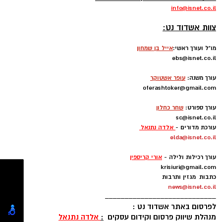
חוף מי עמי
(ספורט) – קט סל, פינג פונג, מתקני
הודעות לאתר אשדוד נט ניתן לשלוח בדוא"ל -
כושר. פארק שעשועים לילדים. פודטראק -
דגל
info
@isnet.co.i
l
-
אדום
צוות אשדוד נט:
מו"ל ועורך ראשי:
אייל בן שמחון
ebs@isnet.co.il
-
עורך משנה:
עופר אשטוקר
oferashtoker@gmail.com
-
עורך ספורט:
שחר כחלון
sc@isnet.co.il
עורכת מדורים -
אלדה נתנאל
elda@isnet.co.il
-
עורך רכילות ולילה -
אורי קריספין
krisiuri@gmail.com
כתבות מגזין ותרבות
news@isnet.co.il
____________________________