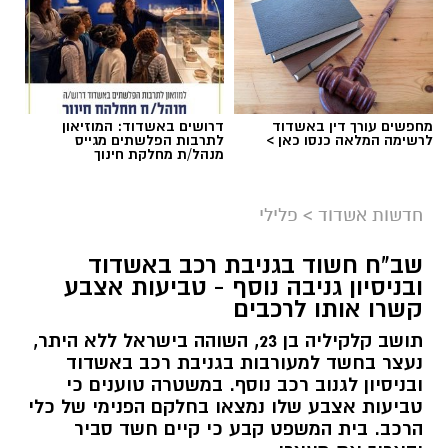
מחפשים עורך דין באשדוד
דרושים באשדוד: המוזיאון
לרשימה המלאה כנסו כאן >
לתרבות הפלשתים מגייס
מנהל/ת מחלקת חינוך
חדשות אשדוד
>
פלילי
שב"ח חשוד בגניבת רכב באשדוד
צילום: דוברות איחוד הצלה
ובניסיון גניבה נוסף - טביעות אצבע
קשרו אותו לרכבים
הולכת רגל כבת 70 נפצעה היום (ראשון) באורח
בינוני לאחר שנפגעה מרכב ברחוב רוגוזין באשדוד.
תושב קלקיליה בן 23, השוהה בישראל ללא היתר,
נעצר בחשד למעורבות בגניבת רכב באשדוד
צוותי הרפואה של מד״א ואיחוד הצלה הוזעקו
ובניסיון לגנוב רכב נוסף. במשטרה טוענים כי
טביעות אצבע שלו נמצאו בחלקם הפנימי של כלי
למקום והעניקו לה טיפול רפואי ראשוני בזירת
הרכב. בית המשפט קבע כי קיים חשד סביר
התאונה. לאחר מכן היא פונתה להמשך טיפול בבית