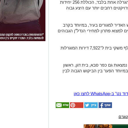
כזכור, באשדוד נפתחה בהגרלה הנוכחית הגרלה אחת בלבד, הכוללת 256 יחידות
ויקטים רחבים יותר עם היצע גבוה
האדיר למגורים בעיר, במיוחד בקרב
ם למצוא פתרון למחירי הנדל”ן הגבוהים
ברמה הארצית נרשמו עד כה יותר מ־56 אלף משקי בית ל־7,922 דירות המוגרלות
צאות גם כפר סבא, בית דגן, ראשון
במיוחד הפער בין הביקוש הגבוה לבין
Wha לחצו כאן
טגרם
אולי