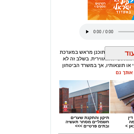
טגרם
וד
ר בוצע ניסוי מתוכנן מראש במערכת
והתעשייה האווירית. בשלב זה לא
 או תוצאותיו, אך במשרד הביטחון
שעות הקרובות
ן אותך גם
ין
תיקון והתקנת שערים
מה
חשמליים מסחר תעשיה
ן >
ובתים פרטיים >>>