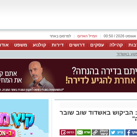
|
המייל האדום
|
לפרסום באתר
בות
קהילה
עסקים
דרושים
דירות
קולנוע
משפט
אודו
פשע באשדוד
ם עד כה: הביקוש באשדוד שוב שובר
"