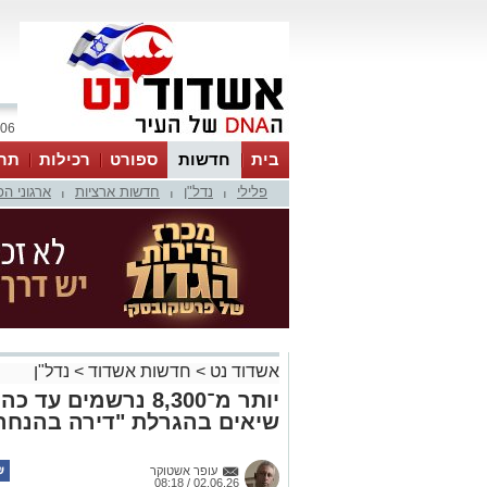
06 אוגוסט 2026 / 00:50
בית
חדשות
ספורט
רכילות
תר
פלילי
נדל"ן
חדשות ארציות
ארגוני ה
|
|
|
אשדוד נט
>
חדשות אשדוד
>
נדל"ן
יותר מ־8,300 נרשמי
שיאים בהגרלת "דירה בהנחה
עופר אשטוקר
02.06.26 / 08:18