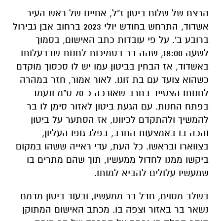
הרצח של שלום ביטון ז"ל, אחיינו של ראש העיר
אשדוד, התרחש בחודש יולי 2023 ברחוב אבן גבירול
ברובע ב'. על פי עובדות כתב האישום,
בסמוך
לשעה 18:00, שהה בר בסמיכות לחנות שבבעלותו
באשדוד, אז הבחין בביטון עמו יש לו סכסוך מוקדם
כשהוא צועד עם בת זוגו. לאור אמור, חזר במהרה
לחנותו הצטייד בחרב שאורכה כ 70 ס"מ ונעמד
בפתח החנות. עם הגעת ביטון לאזור סימן לו בר
להמשיך ולהתקדם לכיוונו, אז הסתער על ביטון
והכה בו באמצעות החרב, בפלג גופו העליון,
בצווארו ובראשו. כל העת, עדי ראייה ששהו במקום
ביקשו ממנו לחדול ממעשיו, תוך שהם מתרים בו
שמעשיו עלולים להביא למותו.
בשלב מסוים, חדל בר ממעשיו, ובעוד ביטון מדמם
נשאר בר באזור וצפה בו. מכתב האישום המתוקן