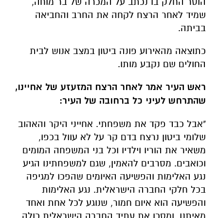
הוסר החלק בו נכתב על המכרה של בר מוחה,
שמיד לאחר הרצח לקחה את החרב והחביאה
בביתה.
כתוצאה מהאירוע פונה ביטון במצב אנוש לבית
החולים שם נקבע מותו.
ראש העיר אמר לאחר הרצח המזעזע של אחיינו,
שהתרחש לעיני כל ברחובה של העיר:
"אבל כבד פקד את משפחתי. אחייני היקר והאהוב
שלומי ביטון נרצח בדם קר על לא עוול בכפו,
משאיר את הוריו וילדיו וכל בני המשפחה המומים
וכואבים. מסרבים להאמין, שגם למשפחתינו הגיע
נגע האלימות והפשיעה האיומים שהפכו למגיפה
בכל חלקי החברה הישראלית. נגע האלימות
והפשיעה הוא איום חמור, שנוגע לכל אחת ואחד
מאיתנו, ומסכן את עתיד החברה הישראלית כולה.