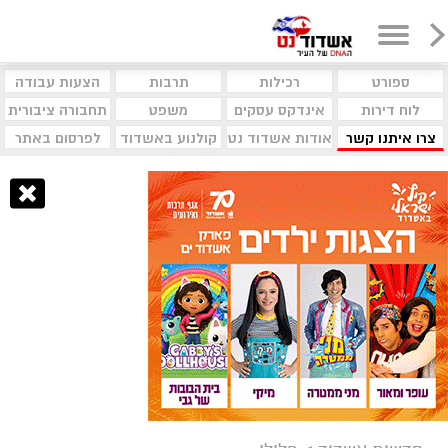
ספורט
רכילות
תרבות
הצעות עבודה
לוח דירות
אינדקס עסקים
משפט
תחבורה ציבורית
צרו איתנו קשר
אודות אשדוד נט
קולנוע באשדוד
לפרסום באתר