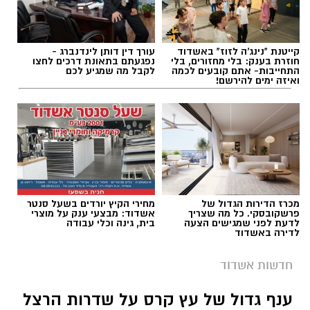
קייטנת "נינג'ה לזוז" באשדוד
עורך דין דותן לינדנברג -
חוזרת בענק: בלי מחזורים, בלי
נפגעתם בתאונת דרכים לחצו
התחייבות- אתם קובעים לכמה
לקבל מה שמגיע לכם
ואיזה ימים להירשם!
תגים:
ניסוי בטיל החץ
הודות לפעילות חקירתית מהירה ומקצועית, הצליחו
חוקרי התחנה להתחקות אחר זהותו של החשוד,
ובהמשך הוא אותר ונעצר זמן קצר לאחר האירוע.
מכרז הדירות הגדול של
מחירי הקיץ יורדים בשעל סנטר
החשוד, קטין תושב אשדוד, הועבר לחקירה בתחנת
פרשקובסקי. כל מה שצריך
אשדוד: מבצעי ענק על מוצרי
לדעת לפני שמגישים הצעה
בית, גינה וכלי עבודה
המשטרה, והחקירה נמשכת.
לדירה באשדוד
חדשות אשדוד
רוצה לעקוב אחרי הערוץ של הקבוצה "אשדוד נט"
ב-WhatsApp לחצו כאן
ענף גדול של עץ קרס על שדרות הרצל