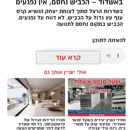
באשדוד – הכביש נחסם, אין נפגעים
אילוסטרציה ניסוי בחץ
בשדרות הרצל סמוך לצומת יצחק הנשיא קרס
להורדת אפליקציה של אשדוד נט לחצו כאן
ענף עץ גדול על הכביש. לא דווח על נפגעים.
משרד הביטחון, צה”ל והתעשייה האווירית ביצעו
הכביש במקום נחסם לתנועה
לפני זמן קצר ניסוי מתוכנן מראש במערכת ההגנה
עקבו בפייסבוק
האווירית “חץ”.
עקבו באינסטגרם
להאזנה לתוכן:
בהודעה קצרה שפרסם משרד הביטחון נמסר כי
קרא עוד
מדובר בניסוי שתוכנן מראש, וכי בשלב זה לא
יימסרו פרטים נוספים על מהלכו או על מטרותיו.
עופר אשטוקר / 18:15 05.08.26
אולי יעניין אותך גם
במשרד הוסיפו כי פרטים נוספים צפויים להתפרסם
במהלך השעות הקרובות.
מערכת “חץ” מהווה את שכבת ההגנה העליונה של
מערך ההגנה האווירית של ישראל, ומיועדת ליירוט
טילים בליסטיים מחוץ לאטמוספירה ובגובה רב.
תגים:
קריסת עץ באשדוד
מעת לעת מבוצעים ניסויים מבצעיים וטכנולוגיים
מחירי הקיץ יורדים בשעל סנטר
מכרז הדירות הגדול של
אשדוד: מבצעי ענק על מוצרי
פרשקובסקי. כל מה שצריך
במערכת, כחלק מהמשך פיתוחה ושיפור כשירותה.
בית, גינה וכלי עבודה
לדעת לפני שמגישים הצעה