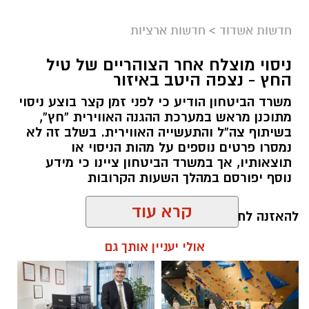
חדשות אשדוד
>
חדשות ארציות
צילום: שמחה חסיד הצלה דרום
ניסוי מוצלח אחר הצוהריים של טיל
היום בשעות אחר הצוהריים התקבל דיווח במוקד
החץ - נצפה היטב באיזור
המשטרה אודות אירוע דקירה בפארק בעיר אשדוד,
משרד הביטחון הודיע כי לפני זמן קצר בוצע ניסוי
במהלכו נפצע קטין תושב העיר באורח קל ופונה
מתוכנן מראש במערכת ההגנה האווירית “חץ”,
לקבלת טיפול רפואי.
בשיתוף צה”ל והתעשייה האווירית. בשלב זה לא
נמסרו פרטים נוספים על מהות הניסוי או
עם קבלת הדיווח הוזעקו למקום שוטרי תחנת
תוצאותיו, אך במשרד הביטחון ציינו כי מידע
אשדוד, אשר פתחו מיד בחקירת האירוע. במסגרת
נוסף יפורסם במהלך השעות הקרובות
החקירה ביצעו השוטרים מגוון פעולות, ובהן איסוף
קרא עוד
ממצאים מהזירה, גביית עדויות וסריקות נרחבות
להאזנה לתוכן:
במטרה לאתר את החשוד.
אולי יעניין אותך גם
עופר אשטוקר / 18:33 05.08.26