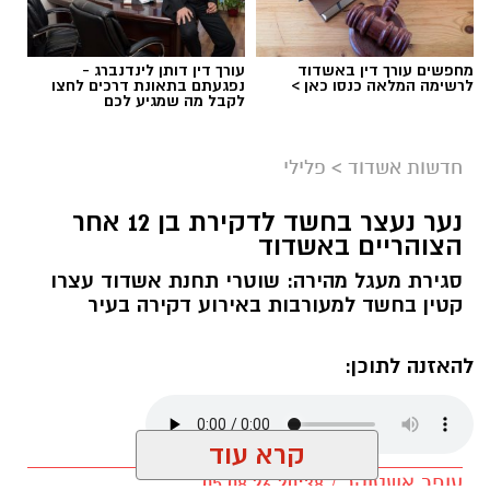
מחפשים עורך דין באשדוד
עורך דין דותן לינדנברג -
לרשימה המלאה כנסו כאן >
נפגעתם בתאונת דרכים לחצו
לקבל מה שמגיע לכם
חדשות אשדוד
>
פלילי
נער נעצר בחשד לדקירת בן 12 אחר
הצוהריים באשדוד
סגירת מעגל מהירה: שוטרי תחנת אשדוד עצרו
קטין בחשד למעורבות באירוע דקירה בעיר
להאזנה לתוכן:
קרא עוד
עופר אשטוקר / 20:38 05.08.26