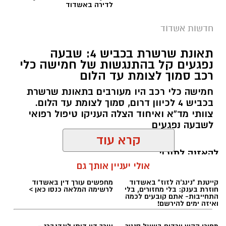
עקבו באינסטגרם
לדירה באשדוד
חדשות אשדוד
תאונת שרשרת בכביש 4: שבעה
נפגעים קל בהתנגשות של חמישה כלי
רכב סמוך לצומת עד הלום
צילום מסך מאפליקציית וייז
חמישה כלי רכב היו מעורבים בתאונת שרשרת
גם צוותי איחוד הצלה העניקו טיפול רפואי בזירה.
בכביש 4 לכיוון דרום, סמוך לצומת עד הלום.
בעקבות תאונת השרשרת שאירעה מוקדם יותר
החובשים יעקב מזוז, אליעזר בן דוד ויוסי ברנשטיין
צוותי מד”א ואיחוד הצלה העניקו טיפול רפואי
היום בכביש 4 לכיוון דרום, סמוך לצומת עד הלום,
מסרו כי האישה נפלה מסולם תוך כדי עבודתה
לשבעה נפגעים
נרשמים עומסי תנועה כבדים במיוחד ביציאה
במחסן, ולאחר טיפול ראשוני פונתה להמשך טיפול
קרא עוד
הדרומית מאשדוד.
בבית החולים כשמצבה מוגדר בינוני.
להאזנה לתוכן:
אולי יעניין אותך גם
נהגים רבים מדווחים על עיכובים משמעותיים, כאשר
נסיעה מצומת הכלניות ועד לצומת עד הלום, מרחק
רוצה לעקוב אחרי הערוץ של הקבוצה "אשדוד נט"
שבשגרה נמשך דקות ספורות בלבד, אורכת כעת
עופר אשטוקר / 11:05 07.08.26
ב-WhatsApp לחצו כאן
כ-40 דקות.