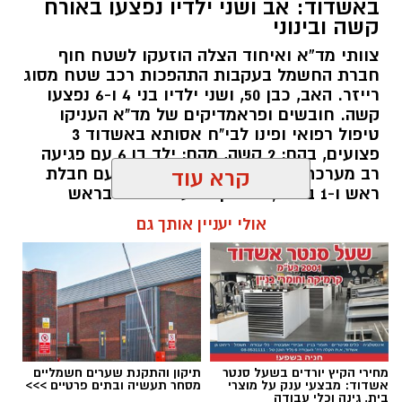
באשדוד: אב ושני ילדיו נפצעו באורח
קשה ובינוני
צוותי מד”א ואיחוד הצלה הוזעקו לשטח חוף
חברת החשמל בעקבות התהפכות רכב שטח מסוג
רייזר. האב, כבן 50, ושני ילדיו בני 4 ו-6 נפצעו
קשה. חובשים ופראמדיקים של מד"א העניקו
טיפול רפואי ופינו לבי"ח אסותא באשדוד 3
פצועים, בהם: 2 קשה, מהם: ילד בן 6 עם פגיעה
רב מערכתית מחוסר הכרה וילד בן 4 עם חבלת
קרא עוד
ראש ו-1 בינוני, גבר בן 36 עם חבלות בראש
ובגפיים.
אולי יעניין אותך גם
להאזנה לתוכן:
מחירי הקיץ יורדים בשעל סנטר
תיקון והתקנת שערים חשמליים
עופר אשטוקר / 18:24 07.08.26
אשדוד: מבצעי ענק על מוצרי
מסחר תעשיה ובתים פרטיים >>>
בית, גינה וכלי עבודה