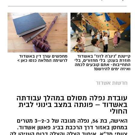
תגים:
התהפכות רייזר באשדוד
קייטנת "נינג'ה לזוז" באשדוד
מחפשים עורך דין באשדוד
חוזרת בענק: בלי מחזורים, בלי
לרשימה המלאה כנסו כאן >
התחייבות- אתם קובעים לכמה
ואיזה ימים להירשם!
חדשות אשדוד
עובדת נפלה מסולם במהלך עבודתה
באשדוד – פונתה במצב בינוני לבית
החולי
האישה, בת 56, נפלה מגובה של כ-2–3 מטרים
במחסן באזור דרך הרכבת בביג פאשן אשדוד.
צוותי מד”א, איחוד הצלה והצלה דרום העניקו לה