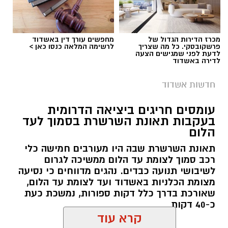
מכרז הדירות הגדול של
מחפשים עורך דין באשדוד
פרשקובסקי. כל מה שצריך
לרשימה המלאה כנסו כאן >
פראמדיק מיחידת האופנועים של מד"א אוראל
לדעת לפני שמגישים הצעה
לדירה באשדוד
אסולין וחובש רפואת חירום מיחידת האופנועים של
מד"א דניאל אוקנין סיפרו:"מדובר בתאונת דרכים
חדשות אשדוד
קשה שהתרחשה בשטח. כשהגענו לחוף ראינו את
הגבר ו-2 הילדים שוכבים על החול כשאחד
עומסים חריגים ביציאה הדרומית
בעקבות תאונת השרשרת בסמוך לעד
מהילדים מחוסר הכרה וסובל מפגיעה רב
הלום
צילום: דוברות איחוד הצלה
מערכתית. הענקנו להם טיפול רפואי ראשוני שכלל
תאונת השרשרת שבה היו מעורבים חמישה כלי
עצירת דימומים, חבישות ומתן תרופות. העברנו את
עובדת בת 56 נפצעה היום (שישי) באורח בינוני
רכב סמוך לצומת עד הלום ממשיכה לגרום
2 הילדים שנפצעו קשה לניידות טיפול נמרץ של
לאחר שנפלה מסולם במהלך עבודתה במחסן
לשיבושי תנועה כבדים. נהגים מדווחים כי נסיעה
מד"א ואת הגבר לאמבולנס של מד"א שהגיעו לחוף
באזור דרך הרכבת, מתחם ביג פאשן באשדוד.
מצומת הכלניות באשדוד ועד לצומת עד הלום,
ופינינו אותם לבית החולים כשמצבם יציב"
שאורכת בדרך כלל דקות ספורות, נמשכת כעת
כ-40 דקות
כוחות ההצלה הוזעקו למקום בעקבות דיווח על
קרא עוד
נפילה מגובה במהלך העבודה. עם הגעתם מצאו את