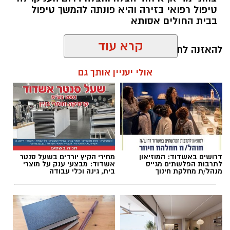
טיפול רפואי בזירה והיא פונתה להמשך טיפול
תיעוד מבצעי מד״א
בבית החולים אסותא
.
קרא עוד
להאזנה לתוכן:
חובשי איחוד הצלה אושר אביטן, משה ויצמן
אולי יעניין אותך גם
ואברימי איצקוביץ סיפרו: “כשהגענו למקום הבחנו
ברייזר הפוך ולצדו גבר ושני ילדים שוכבים. הענקנו
עופר אשטוקר / 13:20 07.08.26
להם טיפול רפואי ראשוני בזירה, ולאחר מכן הם
פונו לבית החולים כשמצבם מוגדר בינוני.״
דרושים באשדוד: המוזיאון
מחירי הקיץ יורדים בשעל סנטר
לתרבות הפלשתים מגייס
אשדוד: מבצעי ענק על מוצרי
מנהל/ת מחלקת חינוך
בית, גינה וכלי עבודה
תגים:
תאונת עבודה באשדוד