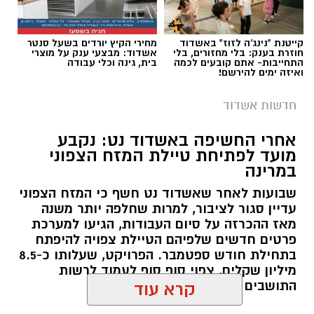
קייטנת "נינג'ה לזוז" באשדוד
מחירי הקיץ יורדים בשעל סנטר
חוזרת בענק: בלי מחזורים, בלי
אשדוד: מבצעי ענק על מוצרי
התחייבות- אתם קובעים לכמה
בית, גינה וכלי עבודה
ואיזה ימים להירשם!
חדשות אשדוד
אחרי החשיפה באשדוד נט: נקבע
מועד לפתיחת טיילת המזח הצפוני
מתחם חנייה בחוף אשדוד. צילום: עופר אשטוקר
במרינה
גם אם אשדוד אינה נמצאת בשלב הראשון של
שבועות לאחר שאשדוד נט חשף כי המזח הצפוני
רפורמת אזורי החנייה, השינויים הצפויים עשויים
עדיין סגור לציבור, למרות שחלפה יותר משנה
להשפיע באופן ישיר על אחת ההטבות המוכרות
מאז ההכרזה על סיום העבודות, הגיעו למערכת
פרטים חדשים שלפיהם הטיילת צפויה להיפתח
ביותר לתושבי העיר - החנייה ללא תשלום בחופי
בתחילת חודש ספטמבר. הפרויקט, שעלותו כ-8.5
הים.
מיליון שקלים, צפוי סוף סוף לעמוד לרשות
התושבים והמבקרים
קרא עוד
על פי המתווה שפורסם, רשויות שמעניקות כיום
הטבות חנייה נקודתיות לתושביהן, למשל באזורי