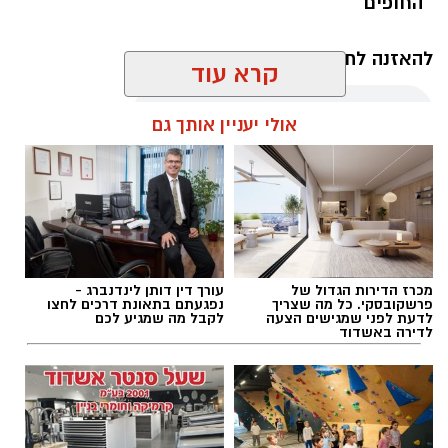
החופים
להאזנה לתוכן:
קרא עוד
אולי יעניין אותך גם
עופר אשטוקר / 12:00 06.08.26
מכרז הדירות הגדול של
עורך דין דותן לינדנברג -
פרשקובסקי. כל מה שצריך
נפגעתם בתאונת דרכים לחצו
תגים:
חנייה חינם בחופי אשדוד
לדעת לפני שמגישים הצעה
לקבל מה שמגיע לכם
לדירה באשדוד