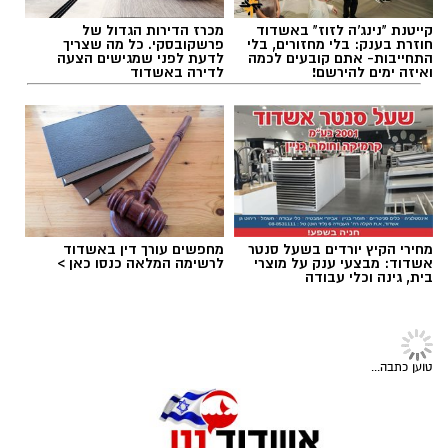
קייטנת "נינג'ה לזוז" באשדוד
מכרז הדירות הגדול של
תגים:
דגלים בחופי אשדוד
חוזרת בענק: בלי מחזורים, בלי
פרשקובסקי. כל מה שצריך
התחייבות- אתם קובעים לכמה
לדעת לפני שמגישים הצעה
ואיזה ימים להירשם!
לדירה באשדוד
מחירי הקיץ יורדים בשעל סנטר
מחפשים עורך דין באשדוד
כזכור, באפריל 2025 הודיעה החברה העירונית
אשדוד: מבצעי ענק על מוצרי
לרשימה המלאה כנסו כאן >
בית, גינה וכלי עבודה
לתיירות אשדוד על השלמת פרויקט שדרוג המזח
הצפוני במרינה, בהשקעה של כ-8.5 מיליון שקלים,
חדשות אשדוד
>
פלילי
מתוכם כ-5.1 מיליון שקלים במימון משרד התיירות.
נער נעצר בחשד לדקירת בן 12 אחר
צילום גיא אוחיון