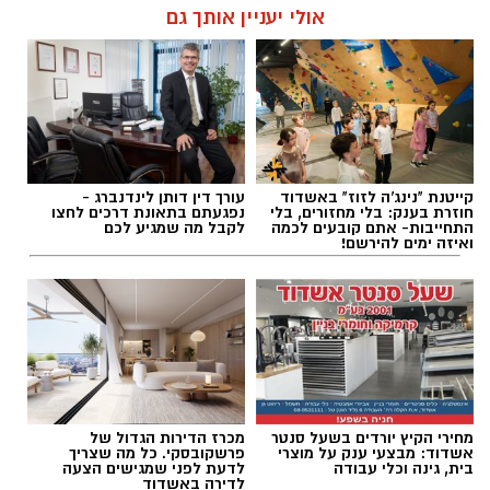
להאזנה לתוכן:
אולי יעניין אותך גם
ביקוש כמו חופי הרחצה, יידרשו לבחור בין שתי
אפשרויות: להעניק את הפטור לכלל הנהגים, או
לגבות תשלום גם מתושבי העיר.
עופר אשטוקר / 09:20 06.08.26
אם ההנחיות אכן ייושמו גם באשדוד, המשמעות
עשויה להיות שתושבי העיר לא יוכלו עוד ליהנות
מהפטור הייחודי בחופי הים כפי שנהוג כיום.
קייטנת "נינג'ה לזוז" באשדוד
עורך דין דותן לינדנברג -
חוזרת בענק: בלי מחזורים, בלי
נפגעתם בתאונת דרכים לחצו
התחייבות- אתם קובעים לכמה
לקבל מה שמגיע לכם
ואיזה ימים להירשם!
הרפורמה נועדה לצמצם את השימוש ברכב הפרטי
ולעודד מעבר לתחבורה הציבורית, אך נהגים רבים
תגים:
טיילת המזח הצפוני במרינה באשדוד
סבורים כי ללא חלופה ציבורית יעילה, מדובר בצעד
שיפגע בעיקר בכיסם של התושבים.
במקביל, המדינה מקדמת מערכת טכנולוגית חדשה
שתאפשר לנהגים לצלם את שלט החנייה ולקבל
מחירי הקיץ יורדים בשעל סנטר
מכרז הדירות הגדול של
באופן מיידי מידע על תנאי החנייה, שעות התשלום
אשדוד: מבצעי ענק על מוצרי
פרשקובסקי. כל מה שצריך
בית, גינה וכלי עבודה
לדעת לפני שמגישים הצעה
ואף קישור ישיר להפעלת החנייה באפליקציה.
לדירה באשדוד