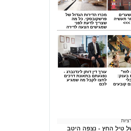
שערים
מכרז הדירות הגדול של
ר תעשיה
פרשקובסקי. כל מה
>>>
שצריך לדעת לפני
שמגישים הצעה לדירה
באשדוד
לזוז"
עורך דין דותן לינדנברג -
 בענק:
נפגעתם בתאונת דרכים
לי
לחצו לקבל מה שמגיע
במוקד המשטרה אודות אירוע דקירה
ם קובעים
לכם
ים
ושב העיר באורח קל ופונה לקבלת טיפול
נת אשדוד, אשר פתחו מיד בחקירת
גוון פעולות, ובהן איסוף ממצאים
מטרה לאתר את החשוד.
ציות
ל טיל החץ - נצפה היטב
, הצליחו חוקרי התחנה להתחקות אחר