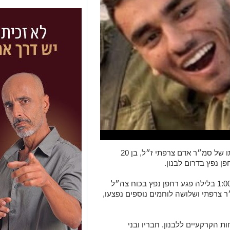
צה״ל התיר הבוקר לפרסום את דבר נפילתו של סמ״ר אדם צרפתי ז״ל, בן 20
ן נפץ בדרום לבנון.
מהפרטים שפורסמו עולה כי סמוך לשעה 1:00 בלילה פגע רחפן נפץ בכוח צה״ל
 צרפתי ושלושה לוחמים נוספים נפצעו,
אז כניסת הכוחות הקרקעיים ללבנון. חבריו ובני