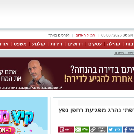
|
המייל האדום
|
לפרסום באתר
בות
קהילה
עסקים
דרושים
דירות
קולנוע
משפט
אודו
פשע באשדוד
תי נהרג מפגיעת רחפן נפץ