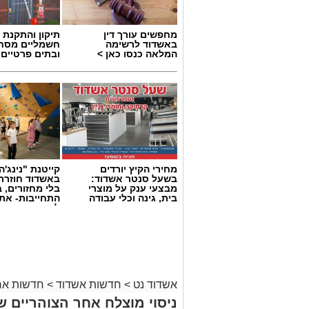
מחפשים עורך דין
תיקון והתקנת 
באשדוד לרשימה
חשמליים מסח
המלאה כנסו כאן >
ובתים פרטיים 
מחירי הקיץ יורדים
קייטנת "נינג'ה 
צילום: שמחה חסיד הצלה דרום
בשעל סנטר אשדוד:
באשדוד חוזרת
מבצעי ענק על מוצרי
בלי מחזורים, ב
היום בשעות אחר הצוהריים התקבל דיווח 
בית, גינה וכלי עבודה
התחייבות- את
לכמה ואיזה ימ
בפארק בעיר אשדוד, במהלכו נפצע קטין ת
להירשם!
רפואי.
עם קבלת הדיווח הוזעקו למקום שוטרי תח
האירוע. במסגרת החקירה ביצעו השוטרים מ
מהזירה, גביית עדויות וסריקות נרחבות ב
אשדוד נט
>
חדשות אשדוד
>
חדשות אר
ניסוי מוצלח אחר הצוהריים ש
הודות לפעילות חקירתית מהירה ומקצועית