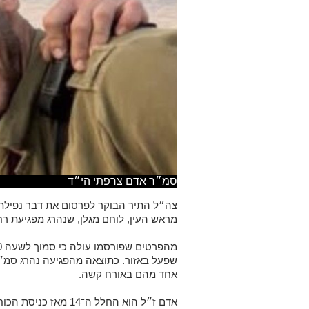
סמ״ר אדם צרפתי הי״ד
מראש העין, לוחם מגלן, שנהרג מפגיעת רחפ
שפעל באזור. כתוצאה מהפגיעה נהרג סמ״ר
אחד מהם באורח קשה.
אדם ז״ל הוא החלל ה־14 מ