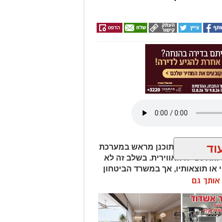
 זמן קצר לאחר האירוע.
ה בתחנת המשטרה, והחקירה נמשכת.
Wha לחצו כאן
טגרם
וד
ר בוצע ניסוי מתוכנן מראש במערכת
והתעשייה האווירית. בשלב זה לא
 או תוצאותיו, אך במשרד הביטחון
שעות הקרובות
ן אותך גם