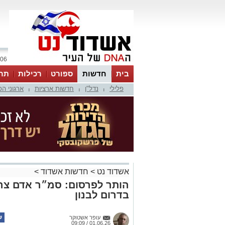
06 אוגוסט 2026 / 05:00
בית
חדשות
ספורט
רכילות
תר
פלילי
נדל"ן
חדשות ארציות
ארגוני ה
|
|
|
אשדוד נט
>
חדשות אשדוד
>
הותר לפרסום: סמ״ר אדם צרפ
בדרום לבנון
עופר אשטוקר
01.06.26 / 09:09