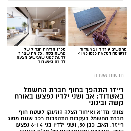
מחפשים עורך דין באשדוד
מכרז הדירות הגדול של
לרשימה המלאה כנסו כאן >
פרשקובסקי. כל מה שצריך
לדעת לפני שמגישים הצעה
לדירה באשדוד
חדשות אשדוד
רייזר התהפך בחוף חברת החשמל
צילום גיא אוחיון
באשדוד: אב ושני ילדיו נפצעו באורח
קשה ובינוני
מה בחופים
המוכרזים באשדוד
וצבע הדגל ?
צוותי מד”א ואיחוד הצלה הוזעקו לשטח חוף
חוף מי עמי
(ספורט) – קט סל, פינג פונג, מתקני
חברת החשמל בעקבות התהפכות רכב שטח מסוג
רייזר. האב, כבן 50, ושני ילדיו בני 4 ו-6 נפצעו
כושר. פארק שעשועים לילדים. פודטראק -
דגל