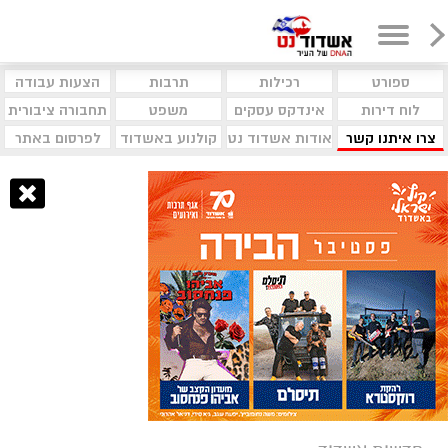
ספורט
רכילות
תרבות
הצעות עבודה
לוח דירות
אינדקס עסקים
משפט
תחבורה ציבורית
צרו איתנו קשר
אודות אשדוד נט
קולנוע באשדוד
לפרסום באתר