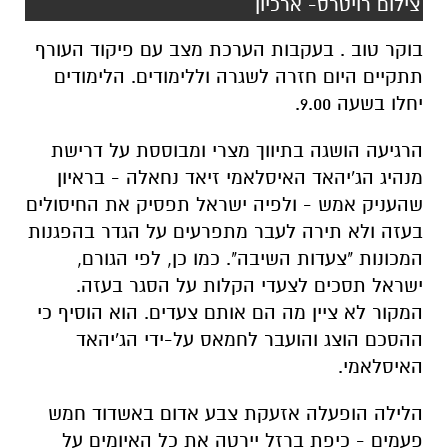
צילום רויטרס- ארכיון
בוקר טוב . בעקבות הערכת מצב עם פיקוד העורף
תתקיים היום חזרה לשגרה וללימודים. הלימודים
יחלו בשעה 9.00.
הרגיעה הושגה בתיווך מצרי ומבוססת על דרישת
מנהיג הג'יהאד האיסלאמי זיאד נחאלה - בראיון
שהעניק אמש - ולפיה ישראל תפסיק את החיסולים
בעזה ולא תירה לעבר מתפרעים על הגדר בהפגנות
המכונות "צעדות השיבה". כמו כן, לפי הגורם,
ישראל תסכים לצעדי הקלות על הסגר בעזה.
המקור לא ציין מה הם אותם צעדים. הוא הוסיף כי
ההסכם הוצג והועבר לחמאס על-ידי הג'יהאד
האיסלאמי.
הלילה הופעלה אזעקת צבע אדום באשדוד חמש
פעמים - כיפת ברזל יירטה את כל האיומים על