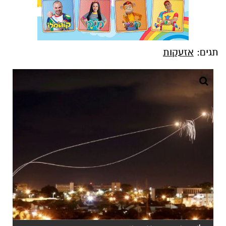
תגים:
אזעקות