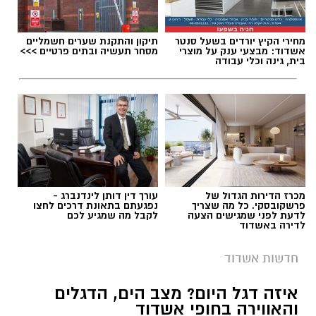
מחירי הקיץ יורדים בשעל סנטר
תיקון והתקנת שערים חשמליים
אשדוד: מבצעי ענק על מוצרי
מסחר תעשיה ובתים פרטיים >>>
בית, גינה וכלי עבודה
מכרז הדירות הגדול של
עורך דין דותן לינדנברג -
פרשקובסקי. כל מה שצריך
נפגעתם בתאונת דרכים לחצו
לדעת לפני שמגישים הצעה
לקבל מה שמגיע לכם
לדירה באשדוד
חדשות אשדוד
איזה דגל היום? מצב הים, הדגלים
והאווירה בחופי אשדוד