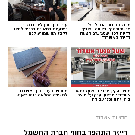
מכרז הדירות הגדול של
עורך דין דותן לינדנברג -
תגים:
דגלים בחופי אשדוד
פרשקובסקי. כל מה שצריך
נפגעתם בתאונת דרכים לחצו
לדעת לפני שמגישים הצעה
לקבל מה שמגיע לכם
לדירה באשדוד
מחירי הקיץ יורדים בשעל סנטר
מחפשים עורך דין באשדוד
אשדוד: מבצעי ענק על מוצרי
לרשימה המלאה כנסו כאן >
בית, גינה וכלי עבודה
חדשות אשדוד
רייזר התהפך בחוף חברת החשמל
צילום גיא אוחיון