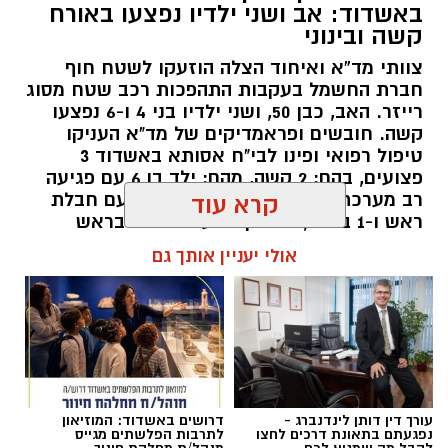
באשדוד: אב ושני ילדיו נפצעו באורח
קשה ובינוני
מה בחופים
המוכרזים באשדוד
וצבע הדגל ?
צוותי מד”א ואיחוד הצלה הוזעקו לשטח חוף
חוף מי עמי
(ספורט) – קט סל, פינג פונג, מתקני
חברת החשמל בעקבות התהפכות רכב שטח מסוג
רייזר. האב, כבן 50, ושני ילדיו בני 4 ו-6 נפצעו
כושר. פארק שעשועים לילדים. פודטראק -
דגל
קשה. חובשים ופראמדיקים של מד"א העניקו
אדום
טיפול רפואי ופינו לבי"ח אסותא באשדוד 3
פצועים, בהם: 2 קשה, מהם: ילד בן 6 עם פגיעה
רב מערכתית מחוסר הכרה וילד בן 4 עם חבלת
קרא עוד
ראש ו-1 בינוני, גבר בן 36 עם חבלות בראש
ובגפיים.
אולי יעניין אותך גם
להאזנה לתוכן:
עורך דין דותן לינדנברג -
דרושים באשדוד: המוזיאון
עופר אשטוקר / 18:24 07.08.26
נפגעתם בתאונת דרכים לחצו
לתרבות הפלשתים מגייס