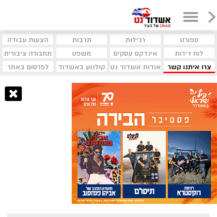
ספורט
רכילות
תרבות
הצעות עבודה
לוח דירות
אינדקס עסקים
משפט
תחבורה ציבורית
צרו איתנו קשר
אודות אשדוד נט
קולנוע באשדוד
לפרסום באתר