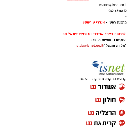
marsel@isnet.co.il
052-5855522
-
אנדרי טורשקין
מתכנת ראשי -
__________________________
לפרסום באתר אשדוד נט ורשת ישראל נט
התקשרו
-
050-7870908
(אלדה נתנאל )
elda@isnet.co.il
קבוצת התקשורת ומקומוני הרשת: