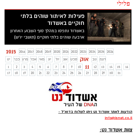
פלילי
פעילות לאיתור שוהים בלתי
חוקיים באשדוד
באשדוד נתפסו במהלך סוף השבוע האחרון
ארבעה שוהים בלתי חוקיים (תושבי יו"ש)
בגילאים שונים ואדם נוסף שהעסיק את אחד
מהם.
2015
2016
2017
2018
2019
2020
2021
2022
2023
2024
2025
2026
אוק
דצמ
נוב
ספט
אוג
יול
יונ
מאי
אפר
מרץ
פבר
ינו
11
1
2
3
4
5
6
7
8
9
10
12
13
14
15
16
17
18
19
20
21
22
23
24
25
26
27
28
29
30
31
הודעות לאתר אשדוד נט ניתן לשלוח בדוא"ל -
info
@isnet.co.i
l
-
צוות אשדוד נט: