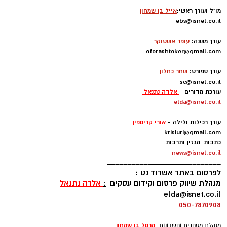
מו"ל ועורך ראשי:
אייל בן שמחון
ebs@isnet.co.il
-
עורך משנה:
עופר אשטוקר
oferashtoker@gmail.com
-
עורך ספורט:
שחר כחלון
sc@isnet.co.il
עורכת מדורים -
אלדה נתנאל
elda@isnet.co.il
-
עורך רכילות ולילה -
אורי קריספין
krisiuri@gmail.com
כתבות מגזין ותרבות
news@isnet.co.il
____________________________
לפרסום באתר אשדוד נט :
מנהלת שיווק פרסום וקידום עסקים
:
אלדה נתנאל
elda@isnet.co.il
050-7870908
_______________________________
מרסל בן שמחו
ן
מנהלת מסחרית וחשבונות: