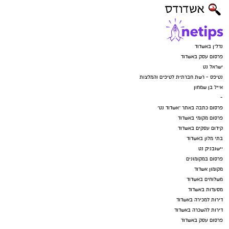
נדל"ן באשדוד
פרסום עסק באשדוד
ישראל נט
נטיפס - רשת חברתית לטיפים והמלצות
אייל בן שמחון
-
פרסום כתבה באתר "אשדוד נט"
פרסום מקומי באשדוד
קידום עסקים באשדוד
בתי מלון באשדוד
יישובניק נט
פרסום במקומונים
מקומון אשדוד
משלוחים באשדוד
מסעדות באשדוד
דירות למכירה באשדוד
דירות להשכרה באשדוד
פרסום עסק באשדוד