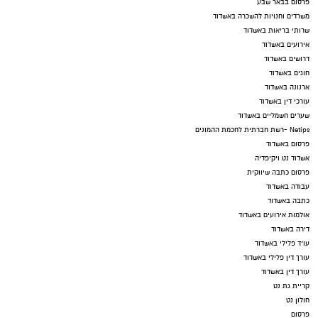
פרסום בבאר שבע
משרדים וחנויות להשכרה באשדוד
שרותי בריאות באשדוד
אירועים באשדוד
דרושים באשדוד
חוגים באשדוד
ארנונה באשדוד
עורכי דין באשדוד
שערים חשמליים באשדוד
Netips -רשת חברתית לחכמת ההמונים
פרסום באשדוד
אשדוד נט ויקיפדיה
פרסום כתבה שיווקית
עבודה באשדוד
כתבה באשדוד
אולמות אירועים באשדוד
דירה באשדוד
עו"ד פלילי באשדוד
עורך דין פלילי באשדוד
עורך דין באשדוד
קריית גת נט
חולון נט
פרסום