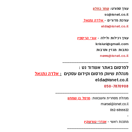
-
עורך ספורט:
שחר כחלון
sc@isnet.co.il
עורכת מדורים -
אלדה נתנאל
elda@isnet.co.il
-
עורך רכילות ולילה -
אורי קריספין
krisiuri@gmail.com
כתבות מגזין ותרבות
news@isnet.co.il
____________________________
לפרסום באתר אשדוד נט :
מנהלת שיווק פרסום וקידום עסקים
:
אלדה נתנאל
elda@isnet.co.il
050-7870908
_______________________________
מרסל בן שמחו
ן
מנהלת מסחרית וחשבונות:
marsel@isnet.co.il
052-5855522
-
אנדרי טורשקין
מתכנת ראשי -
__________________________