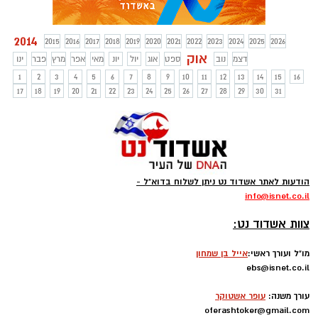
2014
2015
2016
2017
2018
2019
2020
2021
2022
2023
2024
2025
2026
אוק
דצמ
נוב
ספט
אוג
יול
יונ
מאי
אפר
מרץ
פבר
ינו
1
2
3
4
5
6
7
8
9
10
11
12
13
14
15
16
17
18
19
20
21
22
23
24
25
26
27
28
29
30
31
הודעות לאתר אשדוד נט ניתן לשלוח בדוא"ל -
info
@isnet.co.i
l
-
צוות אשדוד נט:
מו"ל ועורך ראשי:
אייל בן שמחון
ebs@isnet.co.il
-
עורך משנה:
עופר אשטוקר
oferashtoker@gmail.com