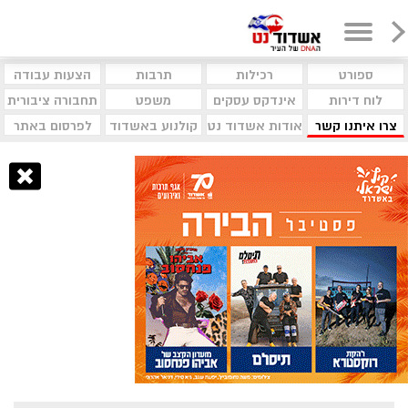
ספורט
רכילות
תרבות
הצעות עבודה
לוח דירות
אינדקס עסקים
משפט
תחבורה ציבורית
צרו איתנו קשר
אודות אשדוד נט
קולנוע באשדוד
לפרסום באתר