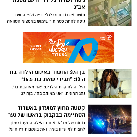
ניסה לשדוד גלידרייה עם מסכת
התברר כקצין משטרה בעל הכשרה בקרב
אב"כ
מגע. עורך דינו של העבריין: "רשי נסע במקביל
תושב אשדוד נכנס לגלידרייה ולפי החשד
לרכב המשטרה הסמוי, אשר נהגו התגרה בו.
ניסה לקחת כסף תוך שימוש באמצעי הסוואה
בשל חששו יצא מרשי לכיוון רכבו"
מקורי. הוא נעצר בזכות מצלמת אבטחה, אך
טען: "לא רציתי לשדוד, סתם להבהיל"
בן ה37 החשוד באינוס הילדה בת
ה 13: "תגידי שאת בת 16.5"
הילדה לחוקרת הילדים: "אני מאוהבת בו".
נהג המונית: "אני מאוהב בה". בןה 37
מאשדוד הודה במשטרה שניהל קשר מיני עם
מי הילדה שהציגה את עצמה כבת 17. אבל
קטטה מחוץ למועדון באשדוד
ההתכתבויות ביניהם הסגירו את העובדה
הסתיימה בבקבוק בראשו של נער
שידע מה גילה האמיתי (13).
כוחות של מד"א ואיחוד הצלה הוזעקו סמוך
לחצות למועדון בעיר, זאת בעקבות דיווח על
קטטה עם פצוע במקום. הכוחות שהגיעו