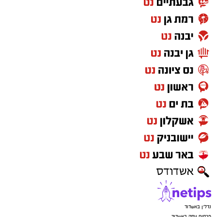
נדל"ן באשדוד
פרסום עסק באשדוד