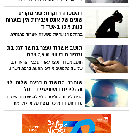
באשדוד, במהלך מסיבת יום הולדת של
חברתם בת ה-16. הנערים תקפו את הבעלים
המשטרה חוקרת: שני מקרים
ואת העובדת בלופט בטענה כי נפלו להם
שונים של אונס ועבירות מין בנערות
עשרה שקלים בג'קוזי וכי הם אינם מוכנים
בנות 13.5 באשדוד
לעזוב את המקום עד שיוחזר להם כספם
במחלק הנוער של משטרת אשדוד מתנהלת
בשבוע האחרון שתי חקירות שונות, שעניינן
עבירות מין שביצע נהג מונית בנערה וכן
תושב אשדוד נעצר בחשד לגניבת
פרשיה מינית בן נערים ונערה אחרת מאשדוד.
טלפונים בשווי 7,500 ש"ח
במקרה הראשון נעצר נהג מונית שקיים יחסי
תושב אשדוד נעצר לאחר שככל הנראה גנב
מין עם הקטינה, במקרה השני, על פי החשד
שלושה טלפונים ניידים מחנות ברמת השרון,
קיימו שבעה נערים כבני 14 – 16 יחסי מין עם
החשוד (41) נעצר לאחר חקירה שארכה
קטינה כבת 13.5 והפיצו סרטונים ותמונות
שלושה שבועות על ידי שוטרי תחנת גלילות.
שוחררו החשודים ברצח שלומי לוי
עירום שלה ברשתות החברתיות והוואטספ
וההליכים המשפטיים בוטלו
הפרקליטות החליטה שלא להגיש כתב אישום
נגד החשוד המרכזי ברצח שלומי לוי, זאת
לאחר שכבר הוגשה הצהרת תובע. ההליכים
הפליליים נגד החשוד בוטלו, אך הוא עצור עד
תום ההליכים בתיק פלילי אחר