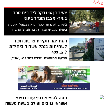
פלילי
צעיר בן 16 נדקר ליד בית ספר
בעיר- מצבו מוגדר בינוני
צעיר בן 16 נדקר, ככל הנראה במהלך קטטה,
בסמוך למגרש הכדורגל ברחוב יצחק שדה
ברובע ב' בעיר, הצעיר פונה לבית החולים
'קפלן' במצב בינוני להמשך קבלת טיפול
הסתיימה חקירת פרשת חשד
רפואי. נסיבות האירוע, שטרם ידועות
לשחיתות בנמל אשדוד ביחידת
למשטרה נבדקות וכעת מתנהלת חקירה
להב 433
מואצת למציאת פרטים נוספים ולמציאת
הודעת המשטרה: יחידת להב 433 (יאל"כ)
החשודים במעשה
סיימה בימים האחרונים חקירת פרשה
שעניינה חשד לפרשת שחיתות מסועפת בנמל
אשדוד. במסגרת סיום חקירת המשטרה
בפרשת השחיתות בנמל אשדוד הוחלט לסגור
את התיק נגד אנשי העסקים ג'קי בן זקן
ואברהם נניקשוילי. במקביל, הוחלט להמליץ
על העמדת יו"ר ועד עובדי הנמל אלון חסן
ניסה להוציא כסף עם כרטיסי
לדין.
אשראי גנובים וצולם בשעת מעשה