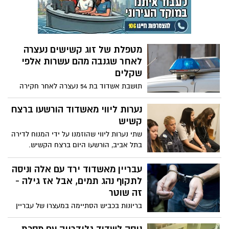
מטפלת של זוג קשישים נעצרה
לאחר שגנבה מהם עשרות אלפי
שקלים
תושבת אשדוד בת 54 נעצרה לאחר חקירה
של משטרת אשדוד, במסגרת החקירה נבדקה
תלונה על כך שהאישה, שעבדה במשך שמונה
נערות ליווי מאשדוד הורשעו ברצח
שנים כמטפלת של זוג קשישים, גנבה מהם
קשיש
עשרות אלפי שקלים תוך זיוף חתימתם.
שתי נערות ליווי שהוזמנו על ידי המנוח לדירה
התלונה למשטרה התקבלה על ידי גורמי
בתל אביב, הורשעו היום ברצח הקשיש.
הרווחה
הנאשמות הגיעו מאשדוד לתל אביב במונית
ולאחר ביצוע הרצח, לקיחת כספו של הקשיש
עבריין מאשדוד ירד עם אלה וניסה
וטשטוש הראיות חזרו בחזרה לאשדוד
לתקוף נהג תמים, אבל אז גילה -
והשליכו ראיות נוספות
זה שוטר
בריונות בכביש הסתיימה במעצרו של עבריין
אשדודי, שניסה לתקוף נהג תמים בכביש רק
בגלל שהסתכל עליו, אלה שהנהג התמים