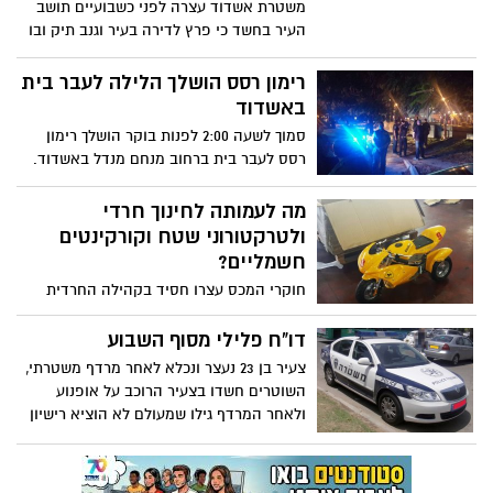
משטרת אשדוד עצרה לפני כשבועיים תושב
העיר בחשד כי פרץ לדירה בעיר וגנב תיק ובו
כרטיסי אשראי ורכוש נוסף. מעצרו של החשוד
התאפשר אודות לניסיונות משיכת מזומנים
רימון רסס הושלך הלילה לעבר בית
ממכשירי כספומט בהם ניסה לנחש את
באשדוד
סיסמת הזיהוי. נגד החשוד הוגש כתב אישום
סמוך לשעה 2:00 לפנות בוקר הושלך רימון
והוא נעצר עד מתן החלטה אחרת בעניינו.
רסס לעבר בית ברחוב מנחם מנדל באשדוד.
הרימון התפוצץ וגרם לקול נפץ גדול ובהלה
גדולה במקום. למרבה המזל לא היו נפגעים
מה לעמותה לחינוך חרדי
באירוע. כוחות של משטרה הוזעקו למקום
ולטרקטורוני שטח וקורקינטים
ופתחו בחקירה, לפי שעה אין חשודים במעשה
חשמליים?
חוקרי המכס עצרו חסיד בקהילה החרדית
באשדוד, בן 39, בחשד שהבריח כלי רכב
מסוגים שונים במכולה שעליה הוצהר כי נועדה
דו"ח פלילי מסוף השבוע
לעמותה חרדית ומכילה ריהוט לבית הכנסת
צעיר בן 23 נעצר ונכלא לאחר מרדף משטרתי,
וציוד לגן ילדים.
השוטרים חשדו בצעיר הרוכב על אופנוע
ולאחר המרדף גילו שמעולם לא הוציא רישיון
ואף העז לברוח מהשוטרים. אירוע נוסף אירע
כאשר אדם, שהחזיק סכין, סירב להתפנות
לתחנת המטרה והתעמת וירק על השוטרים...