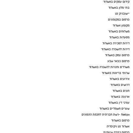
קידום עסקים באשדוד
בתי מלון באשדוד
יישובניק נט
פרסום במקומונים
מקומון אשדוד
משלוחים באשדוד
מסעדות באשדוד
דירות למכירה באשדוד
דירות להשכרה באשדוד
פרסום עסק באשדוד
פרסום בבאר שבע
משרדים וחנויות להשכרה באשדוד
שרותי בריאות באשדוד
אירועים באשדוד
דרושים באשדוד
חוגים באשדוד
ארנונה באשדוד
עורכי דין באשדוד
שערים חשמליים באשדוד
Netips -רשת חברתית לחכמת ההמונים
פרסום באשדוד
אשדוד נט ויקיפדיה
פרסום כתבה שיווקית