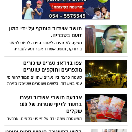
והוא החשוד העיקרי באירוע
תושב אשדוד הותקף על ידי המון
זועם בטבריה.
נסיעה לא זהירה לאחור הפכה לסיוט למאור
בירודקר, תושב אשדוד אשר נסע לטבריה.
מאור בירודקר הותקף על ידי המון זועם, הוכה
ואולץ שלא להגיש תלונה נגד התוקפים. אם
צפו בוידאו: נערים שיכורים
אתה לא מבטל את התלונה - אתה מת, הם
מתפרעים ותוקפים שוטרים
אמרו לו ואף ליוו אותו לתחנה לוודא שיבטל
קטטה פרצה בין נערים שתויים סמוך לחוף מי
את התלונה.
עמי באשדוד. בלשים ושוטרים שטיפלו בזירת
רצח שהתרחש בסמוך, מיהרו למקום ועצרו
את אחד הנערים. בתגובה החלו עשרות נערים
ארבעה תושבי אשדוד נעצרו
לרוץ לכיוון השוטרים, חלקם החזיקו אבנים
בחשד לזיוף שטרות של 100
בידיהם, והחלו לתקוף את השוטרים
שקלים
המשטרה שמה ידה על זייפני כספים. ארבעה
מהחשודים הם תושבי אשדוד, שבביתם
נתפסו שטרות ומכשירי זיוף