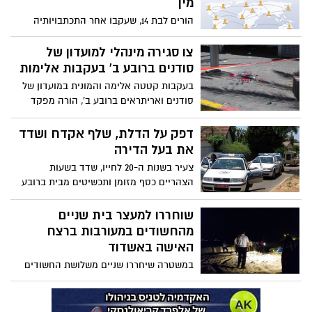
מין
הורים לבת 14, שעקבו אחר התכתבויותיה
ברשת הפייסבוק, נדהמו לגלות שהיא בקשר
עם אדם בן 50. הנערה סיפרה להורים
צו סגירה מינהלי למועדון של
שקיימה עם האיש יחסי מין, וההורים מיהרו
סודנים ברובע ב' בעקבות אלימות
להגיש תלונה במשטרה. האיש נעצר
בעקבות קטטה אלימה והמונית במועדון של
סודנים ואריתראים ברובע ב', הורה מפקד
תחנת אשדוד על סגירת המועדון בצו מינהלי.
בעל המקום, שהיה חלק מהקטטה, ניסה ניסה
דפק על הדלת, שלף אקדח ושדד
להסתיר את האירוע החמור, אך סימני הדם
את בעל הדירה
ושברי הזכוכית הוכיחו אחרת
צעיר בשנות ה-20 לחייו, שדד בשעות
הצהריים כסף מזומן ותכשיטים מבית ברובע
י"ג. במשטרה מציינים שזהות השודד ידוע והם
בעקבותיו
שוחררו למעצר בית שניים
מהחשודים במעורבות ברצח
האישה באשדוד
במשטרה שיחררו שניים משלושת החשודים
שנעצרו לאחר הרצח שאירע ביום חמישי
האחרון. החשוד השלישי במעשה, שמעצרו
הוארך עד יום חמישי, ממשיך לשהות במעצר,