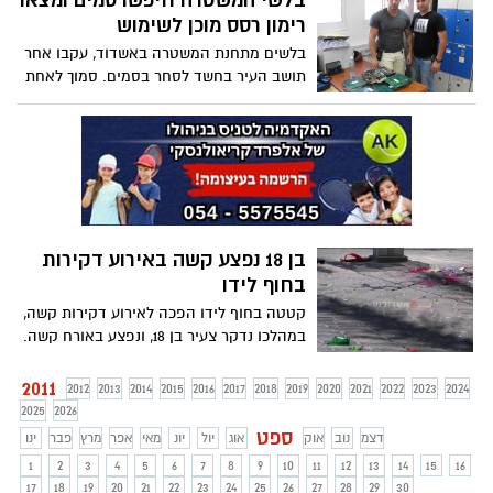
בלשי המשטרה חיפשו סמים ומצאו
רימון רסס מוכן לשימוש
בלשים מתחנת המשטרה באשדוד, עקבו אחר
תושב העיר בחשד לסחר בסמים. סמוך לאחת
מתחנות הדלק בעיר, החביא החשוד שקית
בשיחים. הבלשים זינקו עליו ועצרו אותו,
בשקית הם מצאו רימון רסס מוכן לשימוש
בן 18 נפצע קשה באירוע דקירות
בחוף לידו
קטטה בחוף לידו הפכה לאירוע דקירות קשה,
במהלכו נדקר צעיר בן 18, ונפצע באורח קשה.
צוותי משטרה עצרו ארבעה חשודים במעשה
2011
2012
2013
2014
2015
2016
2017
2018
2019
2020
2021
2022
2023
2024
2025
2026
ספט
דצמ
נוב
אוק
אוג
יול
יונ
מאי
אפר
מרץ
פבר
ינו
1
2
3
4
5
6
7
8
9
10
11
12
13
14
15
16
17
18
19
20
21
22
23
24
25
26
27
28
29
30