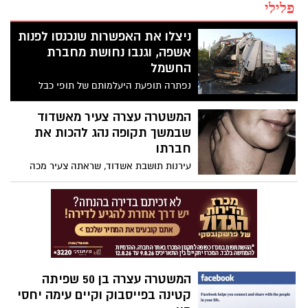
פלילי
ניצלו את האפשרות שנכנסו לפנות
אשפה, וגנבו נחושת מחברת
החשמל
נפתרה תופעת היעלמותם של תופי כבל
נחושת ממתקן חברת החשמל באשדוד. 4
עובדי קבלן פינוי האשפה נעצרו בחשד
המשטרה עצרה צעיר מאשדוד
שניצלו את כניסתם למתקן, והסליקו את
שבמשך תקופה נהג להכות את
הגלילים במשאית האשפה... כפי שמתועד
חברתו
בתמונות בכתבה
עירנות תושבת אשדוד, שראתה צעיר מכה
אישה בחוף אשדוד והתלוננה במשטרה,
הובילה לחשיפת מסכת התעללות בצעירה.
הצעיר הצליח להערים על המשטרה, תוך
שהוא מביא ידידה כאילו הייתה חברתו. אך
התרברבותו על כך שהערים על המשטרה,
הובילה בסוף למעצרו
המשטרה עצרה בן 50 שפיתה
קטינה בפייסבוק וקיים עימה יחסי