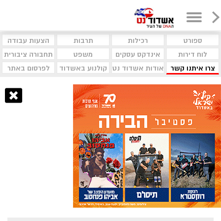
ספורט
רכילות
תרבות
הצעות עבודה
לוח דירות
אינדקס עסקים
משפט
תחבורה ציבורית
צרו איתנו קשר
אודות אשדוד נט
קולנוע באשדוד
לפרסום באתר