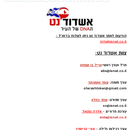
הודעות לאתר אשדוד נט ניתן לשלוח בדוא"ל -
info
@isnet.co.i
l
-
צוות אשדוד נט:
מו"ל ועורך ראשי:
אייל בן שמחון
ebs@isnet.co.il
-
עורך משנה:
עופר אשטוקר
oferashtoker@gmail.com
-
עורך ספורט:
שחר כחלון
sc@isnet.co.il
עורכת מדורים -
אלדה נתנאל
elda@isnet.co.il
-
עורך רכילות ולילה -
אורי קריספין