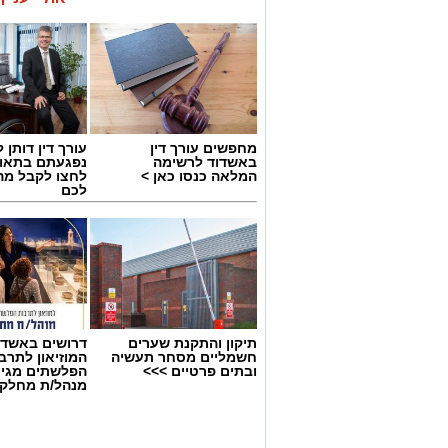
מחפשים עורך דין
עורך דין דותן ל
באשדוד לרשימה
נפגעתם בתאונ
המלאה כנסו כאן >
לחצו לקבל מה
לכם
תיקון והתקנת שערים
דרושים באשדו
חשמליים מסחר תעשיה
המוזיאון לתרב
ובתים פרטיים >>>
הפלשתים מגיי
צילום: דוברות איחוד הצלה
מנהל/ת מחלקת
חיים גוטסמן, משה ויצמן ואושר אביטן חוב
אופנוע שנפגע בתאונה עם מעורבות רכב, הע
פונה באמבולנס איחוד הצלה להמשך טיפול