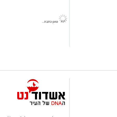
בינוני".
אשדוד נט
>
חדשות אשדוד
>
רוצה לעקוב אחרי הערוץ של הקבוצה "אשדוד נט" ב-tsApp
פצוע בנפילה מקומה שנייה ב
עופר אשטוקר
06.08.26 / 20:47
עקבו בפייסבוק
עקבו באינס
להאזנה לתוכן:
תגים:
נפילה מגובה באשדוד
כוחות ההצלה הוזעקו לרובע ו' באשדו
מגובה. במקום טופל בן 40 שנפל מגובה 2 קומות. פונה במצב בינוני
צילום: הצלה דרום
צוותים של מד"א ומתנדבי איחוד הצלה הוז
בעקבות דיווח על נפילה מגובה באשדוד.
קרא ע