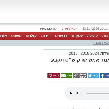
|
המייל האדום
|
לפרסום באתר
בות
קהילה
עסקים
דרושים
דירות
קולנוע
משפט
אודו
פשע באשדוד
2018 ו 2013
שאמר אמש שרק ש״ס תקבע