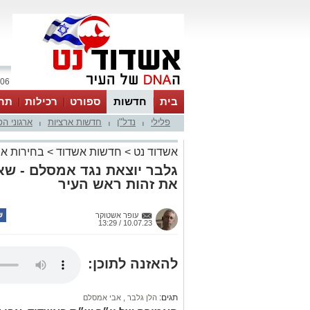
06 אוגוסט 2026 / 23:51
בית
חדשות
ספורט
רכילות
תר
פלילי
נדל"ן
חדשות ארציות
ארגוני ה
|
|
|
אשדוד נט
>
חדשות אשדוד
>
בחירות אשדוד: 2024 
גלבר יוצאת נגד אמסלם - 
את זהות ראש העיר
עופר אשטוקר
10.07.23 / 13:29
להאזנה לתוכן:
תגים:
הלן גלבר
,
אבי אמסלם