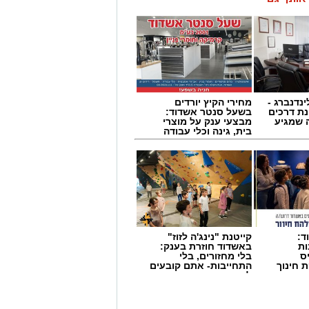
ינדנברג -
מחירי הקיץ יורדים
ת דרכים
בשעל סנטר אשדוד:
 שמגיע
מבצעי ענק על מוצרי
בית, גינה וכלי עבודה
ד:
קייטנת "נינג'ה לזוז"
ות
באשדוד חוזרת בענק:
ס
בלי מחזורים, בלי
 חינוך
התחייבות- אתם קובעים
לכמה ואיזה ימים
שים באיחוד הצלה מסרו: "מדובר ברוכב
להירשם!
נקנו לרוכב טיפול רפואי ראשוני והוא
 בבית החולים 'אסותא' כשמצבו מוגדר