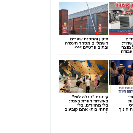
דים
תיקון והתקנת שערים
דוד:
חשמליים מסחר תעשיה
מוצרי
ובתים פרטיים >>>
 עבודה
ד:
קייטנת "נינג'ה לזוז"
ות
באשדוד חוזרת בענק:
ס
בלי מחזורים, בלי
 חינוך
התחייבות- אתם קובעים
לכמה ואיזה ימים
להירשם!