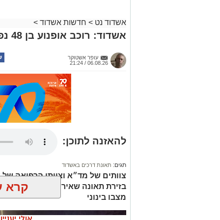
אשדוד נט
>
חדשות אשדוד
>
אשדוד: רוכב אופנוע בן 48 נפצע בינוני בתאונה
עופר אשטוקר
06.08.26 / 21:24
להאזנה לתוכן:
תגים:
תאונת דרכים באשדוד
צוותים של מד״א וצוותי הרפואה של א
קרא ע
בזירת תאונה שאירעה ברחוב בעלי ה
מצבו בינוני
אולי יעניי