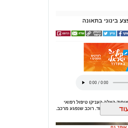
יחוד הצלה העניקו טיפול רפואי
וד
מלאכה באשדוד. רוכב שנפגע מרכב.
ן אותך גם