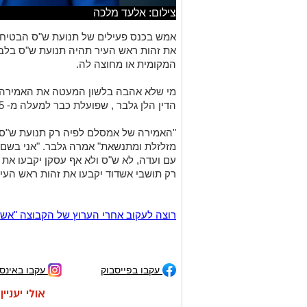
צילום: אלעד מלכה
אמש בכנס פעילים של תנועת ש"ס הבטיח י
את זהות ראש העיר תהיה תנועת ש"ס בלבד
המקומית או מחוצה לה.
מי שלא אהבה בלשון המעטה את האמירה 
הדין הלן גלבר , שפועלת כבר למעלה מ- 15 שנה במועצת העיר.
"האמירה של אמסלם לפיה רק תנועת ש"ס 
מזלזלת ומתנשאת" אמרה גלבר. "אני בשם 
עם ועדה, לא ש"ס ולא אף עסקן יקבעו את 
רק תושבי אשדוד יקבעו את זהות ראש העיר
רוצה לעקוב אחרי הערוץ של הקבוצה "אשדוד נט" ב-tsApp
עקבו בפייסבוק
עקבו באינס
אולי יעניי