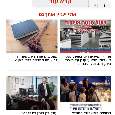
קרא עוד
הצלה להמשך טיפול בבית החולים אסותא
באשדוד, בעוד יתר הנפגעים טופלו במקום.
אולי יעניין אותך גם
שחר כחלון / 10:56 07.08.26
בעקבות התאונה נרשמו עומסי תנועה באזור,
והנהגים מתבקשים לנסוע בזהירות ולהישמע
להנחיות כוחות ההצלה והמשטרה.
מחירי הקיץ יורדים בשעל סנטר
מחפשים עורך דין באשדוד
תגים:
ידידים
,
תינוק ננעל ברכב
אשדוד: מבצעי ענק על מוצרי
לרשימה המלאה כנסו כאן >
בית, גינה וכלי עבודה
דרושים באשדוד: המוזיאון
עורך דין דותן לינדנברג -