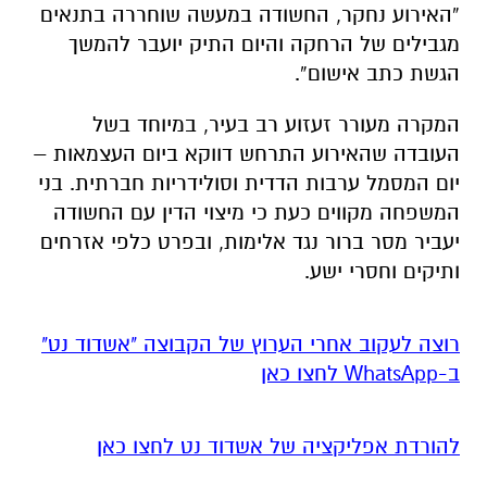
“האירוע נחקר, החשודה במעשה שוחררה בתנאים
מגבילים של הרחקה והיום התיק יועבר להמשך
הגשת כתב אישום”.
המקרה מעורר זעזוע רב בעיר, במיוחד בשל
העובדה שהאירוע התרחש דווקא ביום העצמאות –
יום המסמל ערבות הדדית וסולידריות חברתית. בני
המשפחה מקווים כעת כי מיצוי הדין עם החשודה
יעביר מסר ברור נגד אלימות, ובפרט כלפי אזרחים
ותיקים וחסרי ישע.
רוצה לעקוב אחרי הערוץ של הקבוצה "אשדוד נט"
ב-WhatsApp לחצו כאן
להורדת אפליקציה של אשדוד נט לחצו כאן