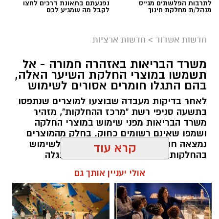
לתרבות הפלשתים מגייס
נפגעתם בתאונת דרכים לחצו
מנהל/ת מחלקת חינוך
לקבל מה שמגיע לכם
רוצה לעקוב אחרי הערוץ של הקבוצה "אשדוד נט"
חדשות אשדוד
>
חדשות ארציות
ב-WhatsApp לחצו כאן
משרד הבריאות באזהרה חמורה - אל
תשמשו במוצרי החלקת השיער האלה,
בהם התגלו חומרים אסורים לשימוש
להורדת אפליקציה של אשדוד נט לחצו כאן
צילום: עמותת ידידים
לאחר בדיקות מעבדה שבוצעו למוצרים שנתפסו
בתשעה סניפי רשת "מרכז ההחלקות", מזהיר
עקבו בפייסבוק
מישאל שי לוי, מוקדן ידידים שענה לשיחה, הזעיק
משרד הבריאות מפני שימוש במוצרי החלקה
עקבו באינסטגרם
מתנדבים לסייע. דניאל ברכה מיחידת האופנועים,
ושמפו שאינם רשומים כחוק. בחלק מהמוצרים
נמצאה חומצה גליאוקסילית האסורה לשימוש
יחד עם מאיר אבוקרט, מתנדב הסניף המקומי, נענו
בהחלקות שיער, ובמוצרים נוספים התגלה
לקריאה והגיעו במהירות למקום. באמצעות הציוד
פורמאלדהיד - חומר המוגדר כמסרטן
קרא עוד
הייעודי שברשותם, חילצו המתנדבים את התינוק
בשלום וללא גרימת נזק לרכב.
להאזנה לתוכן:
אולי יעניין אותך גם
דניאל מספר: ״בזמן שחילקתי עלונים בבית