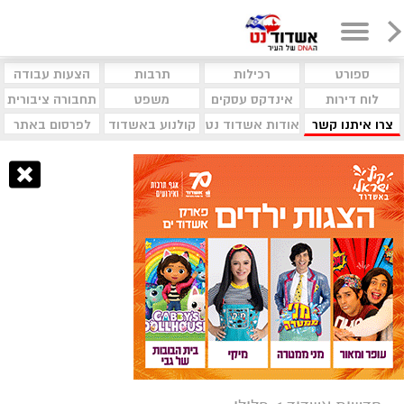
ספורט
רכילות
תרבות
הצעות עבודה
לוח דירות
אינדקס עסקים
משפט
תחבורה ציבורית
צרו איתנו קשר
אודות אשדוד נט
קולנוע באשדוד
לפרסום באתר