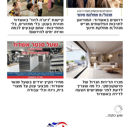
הכנסת, קיבלתי את קריאת החירום. יצאתי מיד
למקום, ופגשתי באמא שבכתה והייתה בהיסטריה
מנהל האתר / 08:30 07.08.26
מכך שבנה ננעל אל מול עיניה.
דרושים באשדוד: המוזיאון
קייטנת "נינג'ה לזוז" באשדוד
לתרבות הפלשתים מגייס
חוזרת בענק: בלי מחזורים, בלי
מנהל/ת מחלקת חינוך
התחייבות- אתם קובעים לכמה
ואיזה ימים להירשם!
תגים:
משרד הבריאות
,
חומרים מסוכנים
,
מרכז
ההחלקות
מכרז הדירות הגדול של
מחירי הקיץ יורדים בשעל סנטר
פרשקובסקי. כל מה שצריך
אשדוד: מבצעי ענק על מוצרי
לדעת לפני שמגישים הצעה
בית, גינה וכלי עבודה
לדירה באשדוד
מסביבה היו עוברי אורח שעודדו את האם הבוכיה.
בפעולות חילוץ מהירות בחשכה, חילצתי את
התינוק הקטן בשלום.