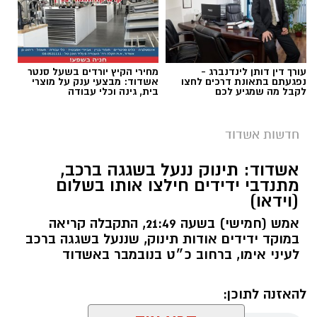
עורך דין דותן לינדנברג -
מחירי הקיץ יורדים בשעל סנטר
נפגעתם בתאונת דרכים לחצו
אשדוד: מבצעי ענק על מוצרי
לקבל מה שמגיע לכם
בית, גינה וכלי עבודה
חדשות אשדוד
אשדוד: תינוק ננעל בשגגה ברכב,
מתנדבי ידידים חילצו אותו בשלום
צילום: דוברות איחוד הצלה
(וידאו)
תאונת דרכים עם מעורבות חמישה כלי רכב אירעה
אמש (חמישי) בשעה 21:49, התקבלה קריאה
היום בכביש 4 לכיוון דרום, סמוך לצומת עד הלום.
במוקד ידידים אודות תינוק, שננעל בשגגה ברכב
לעיני אימו, ברחוב כ״ט בנובמבר באשדוד
לזירה הוזעקו צוותי הרפואה של מד”א ואיחוד
הצלה, שהעניקו טיפול רפואי לשבעה נפגעים במצב
להאזנה לתוכן:
קל. שניים מהפצועים פונו באמבולנס של איחוד