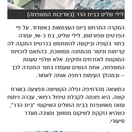
לילי שליט בבית הדר (באדיבות המשפחה)
המקרה התרחש ביום העצמאות באשדוד. על פי
הפרטים שפורסמו, לילי שליט, בת כ-90, עמדה
בתור בקופה וביקשה להשתמש בכרטיס המקנה לה
קדימות ופטור מהמתנה ממושכת, בהתאם לזכויות
המוקנות לאזרחים ותיקים. אלא שלפי טענות
המשפחה, אחת הנשים שעמדו בתור התנגדה לכך
– ובמהלך העימות דחפה אותה לאחור.
כתוצאה מהדחיפה נפלה הקשישה ונפצעה באורח
קשה. היא פונתה לקבלת טיפול רפואי, עברה ניתוח
ומאז מאושפזת בבית החולים השיקומי “בית הדר”,
כשהיא נזקקת לשיקום ממושך ומצבה מוגדר
סיעודי.