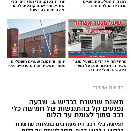
לתרבות הפלשתים מגייס
חוזרת בענק: בלי מחזורים, בלי
מנהל/ת מחלקת חינוך
התחייבות- אתם קובעים לכמה
ואיזה ימים להירשם!
מחירי הקיץ יורדים בשעל סנטר
תיקון והתקנת שערים חשמליים
אשדוד: מבצעי ענק על מוצרי
מסחר תעשיה ובתים פרטיים >>>
בית, גינה וכלי עבודה
חדשות אשדוד
תאונת שרשרת בכביש 4: שבעה
נפגעים קל בהתנגשות של חמישה כלי
רכב סמוך לצומת עד הלום
חמישה כלי רכב היו מעורבים בתאונת שרשרת
בכביש 4 לכיוון דרום, סמוך לצומת עד הלום.