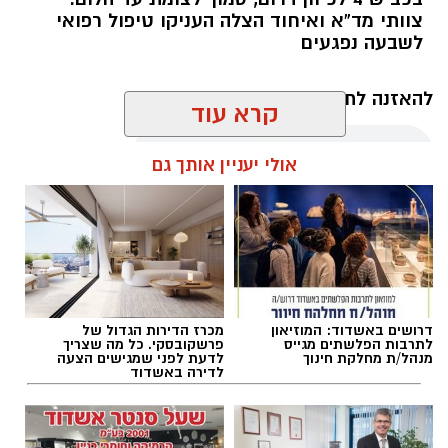
צוותי מד”א ואיחוד הצלה העניקו טיפול רפואי
לשבעה נפגעים
להאזנה לתוכן:
קרא עוד
אולי יעניין אותך גם
עופר אשטוקר / 11:05 07.08.26
דרושים באשדוד: המוזיאון
מכרז הדירות הגדול של
לתרבות הפלשתים מגייס
פרשקובסקי. כל מה שצריך
תגים:
תאונת שרשרת עד הלום
מנהל/ת מחלקת חינוך
לדעת לפני שמגישים הצעה
לדירה באשדוד