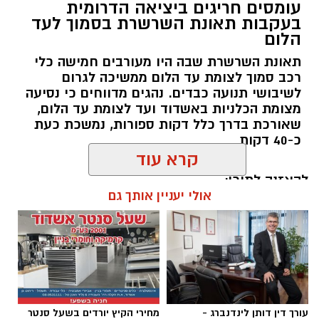
עומסים חריגים ביציאה הדרומית
בעקבות תאונת השרשרת בסמוך לעד
הלום
צילום: דוברות איחוד הצלה
תאונת השרשרת שבה היו מעורבים חמישה כלי
עובדת בת 56 נפצעה היום (שישי) באורח בינוני
רכב סמוך לצומת עד הלום ממשיכה לגרום
לאחר שנפלה מסולם במהלך עבודתה במחסן
לשיבושי תנועה כבדים. נהגים מדווחים כי נסיעה
באזור דרך הרכבת, מתחם ביג פאשן באשדוד.
מצומת הכלניות באשדוד ועד לצומת עד הלום,
שאורכת בדרך כלל דקות ספורות, נמשכת כעת
כ-40 דקות
כוחות ההצלה הוזעקו למקום בעקבות דיווח על
קרא עוד
נפילה מגובה במהלך העבודה. עם הגעתם מצאו את
האישה בהכרה מלאה, כשהיא סובלת מחבלות
להאזנה לתוכן:
אולי יעניין אותך גם
במספר אזורים בגופה לאחר שנפלה מגובה של כ-2
עד 3 מטרים.
רפאל אוקנין, כונן הצלה דרום, סיפר: “כשהגעתי
עופר אשטוקר / 12:27 07.08.26
למקום הבחנתי בעובדת כשהיא בהכרה מלאה
וסובלת מחבלות מרובות בגופה לאחר שנפלה
במהלך עבודתה. יחד עם צוותי מד”א הענקנו לה
עורך דין דותן לינדנברג -
מחירי הקיץ יורדים בשעל סנטר