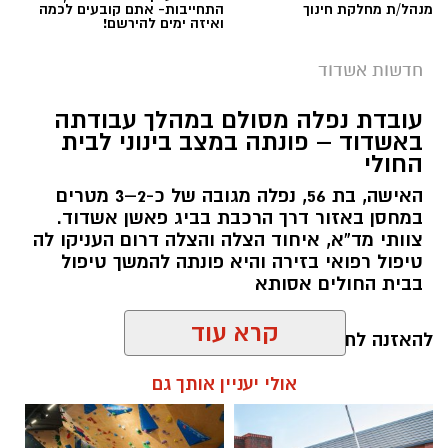
מנהל/ת מחלקת חינוך
התחייבות- אתם קובעים לכמה
ואיזה ימים להירשם!
חדשות אשדוד
עובדת נפלה מסולם במהלך עבודתה
באשדוד – פונתה במצב בינוני לבית
החולי
האישה, בת 56, נפלה מגובה של כ-2–3 מטרים
במחסן באזור דרך הרכבת בביג פאשן אשדוד.
צוותי מד”א, איחוד הצלה והצלה דרום העניקו לה
טיפול רפואי בזירה והיא פונתה להמשך טיפול
בבית החולים אסותא
קרא עוד
להאזנה לתוכן:
אולי יעניין אותך גם
עופר אשטוקר / 13:20 07.08.26