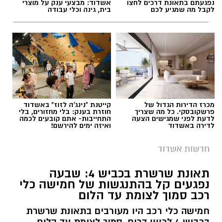
נפגעתם בתאונת דרכים לחצו
אשדוד: מבצעי ענק על מוצרי
טיפול רפואי ראשוני והיא פונתה בניידת טיפול
לקבל מה שמגיע לכם
בית, גינה וכלי עבודה
נמרץ לחדר הטראומה במרכז הרפואי אסותא
תגים:
עומסים ביציאה הדרומית אשדוד
באשדוד כשהיא במצב בינוני ויציב.”
מכרז הדירות הגדול של
קייטנת "נינג'ה לזוז" באשדוד
פרשקובסקי. כל מה שצריך
חוזרת בענק: בלי מחזורים, בלי
לדעת לפני שמגישים הצעה
התחייבות- אתם קובעים לכמה
לדירה באשדוד
ואיזה ימים להירשם!
חדשות אשדוד
תאונת שרשרת בכביש 4: שבעה
נפגעים קל בהתנגשות של חמישה כלי
גם צוותי איחוד הצלה העניקו טיפול רפואי בזירה.
רכב סמוך לצומת עד הלום
החובשים יעקב מזוז, אליעזר בן דוד ויוסי ברנשטיין
צילום מסך מאפליקציית וייז
חמישה כלי רכב היו מעורבים בתאונת שרשרת
מסרו כי האישה נפלה מסולם תוך כדי עבודתה
בכביש 4 לכיוון דרום, סמוך לצומת עד הלום.