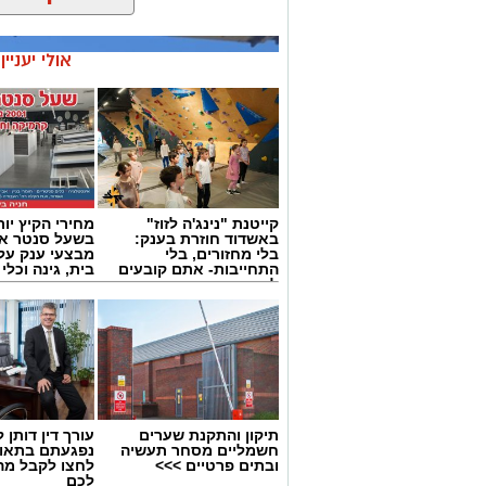
אולי יעניי
קייטנת "נינג'ה לזוז"
מחירי הקיץ יור
באשדוד חוזרת בענק:
בשעל סנטר אש
בלי מחזורים, בלי
מבצעי ענק על 
התחייבות- אתם קובעים
בית, גינה וכלי
לכמה ואיזה ימים
להירשם!
תיקון והתקנת שערים
עורך דין דותן ל
חשמליים מסחר תעשיה
נפגעתם בתאונ
צילום גיא אוחיון
ובתים פרטיים >>>
לחצו לקבל מה
לכם