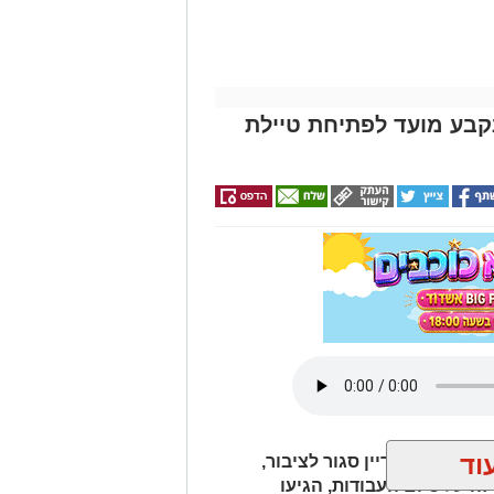
קבע מועד לפתיחת טיילת
וד
 הצפוני עדיין סגור לציבור,
 על סיום העבודות, הגיעו