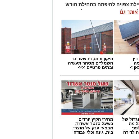
לת צפויה להיפתח בתחילת חודש
 הפרויקט, שעלותו כ-8.5 מיליון שקלים, צפוי סוף סוף לעמוד
ן אותך גם
ין
תיקון והתקנת שערים
מה
חשמליים מסחר תעשיה
ן >
ובתים פרטיים >>>
גדול של
מחירי הקיץ יורדים
ל מה
בשעל סנטר אשדוד:
פני
מבצעי ענק על מוצרי
 לדירה
בית, גינה וכלי עבודה