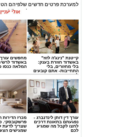
למערכת פרטים חדשים שלפיהם הטיי
ספטמבר.
אולי יעניי
לרשות התושבים והמבקרים
קייטנת "נינג'ה לזוז"
מחפשים עורך ד
באשדוד חוזרת בענק:
באשדוד לרשי
בלי מחזורים, בלי
המלאה כנסו כא
התחייבות- אתם קובעים
לכמה ואיזה ימים
להירשם!
עורך דין דותן לינדנברג -
מכרז הדירות ה
נפגעתם בתאונת דרכים
פרשקובסקי. כ
לחצו לקבל מה שמגיע
שצריך לדעת ל
לכם
שמגישים הצעה
באשדוד