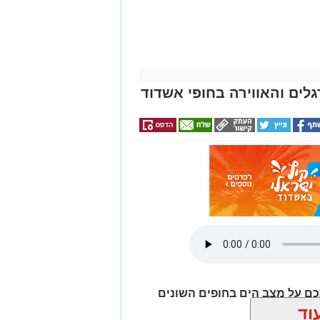
רינה אשדוד עדיין סגור לציבור, למרות
ל סיום העבודות, מסתמן כי הפרויקט
גלים והאווירה בחופי אשדוד
לת חודש ספטמבר צפויה טיילת המזח
ב ממושך בין סיום העבודות בפועל לבין
 החברה העירונית לתיירות אשדוד על השלמת פרויקט
שדרוג המזח הצפוני במרינה, בהשקעה של כ-8.5 מיליון שקלים, מתוכם כ-5.1 מיליון
ם על מצב הים בחופים השונים
וד