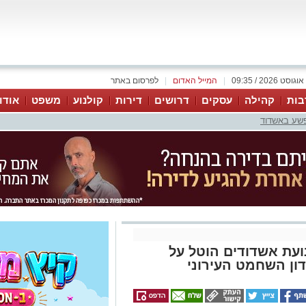
|
המייל האדום
|
לפרסום באתר
בות
קהילה
עסקים
דרושים
דירות
קולנוע
משפט
אודו
פשע באשדוד
עת אשדודים הוטל על
ון השחמט העירוני