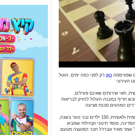
ם שפורסמה
כאן
רק לפני כמה ימים. הוטל
 העירוני
, תאי שירותים שאינם פעילים,
ובש חריף במבנה העלול להזיק לבריאות
ררים המהווים סכנת פציעה
"מעל 20 שנה של פעילות ענפה וגאווה מקומית ולאומית, 150 ילדים ובני נוער בשנה,
המדינה, מוסד חינוכי וקהילתי שמביא
." אמר מאיר אברז'ל חבר המועצה מטעם