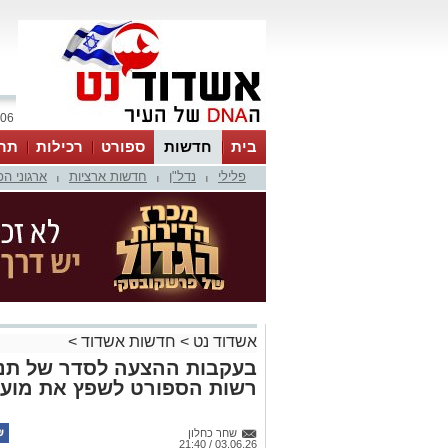
06 אוגוסט 2026 / 09:35
בית
חדשות
ספורט
רכילות
תר
פלילי
נדל"ן
חדשות ארציות
ארגוני ה
|
|
|
אשדוד נט
>
חדשות אשדוד
>
בעקבות ההצעה לסדר של תנו
רשות הספורט לשפץ את מועד
שחר כחלון
03.06.26 / 21:40