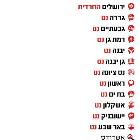
חשוב לדעת:
כלים חד פעמיים
-זכרו שמעתה נאסר להביא כלים
חד פעמיים ושקיות ניילון לחוף. יוטלו קנסות על
המפרים.
שעות פעילות
7:45-16:45 א'-ה'. שישי שבת -7:45-17:15
כללי התנהגות בחופי הרחצה
הרחצה מותרת רק בחופים המוכרזים בשעות
הפעילות בלבד ולעיניהם של שירותי ההצלה
יש להישמע להוראות המצילים, להימנע