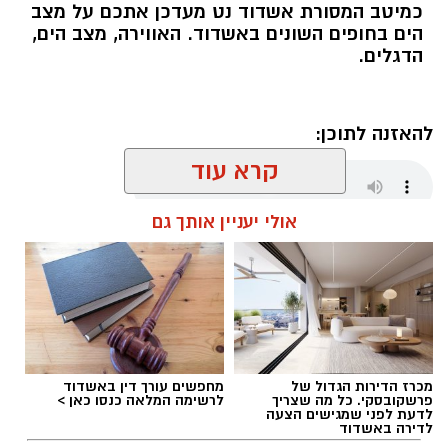
בעקבות דיווח על אירוע ירי שאירע בעיר אשדוד,
כמיטב המסורת אשדוד נט מעדכן אתכם על מצב
הים בחופים השונים באשדוד. האווירה, מצב הים,
שבמהלכו נפצע אדם באורח קל.
הדגלים.
עם קבלת הדיווח הגיעו השוטרים למקום ופתחו
בפעולות חקירה מואצות. בתוך זמן קצר הצליחו
להאזנה לתוכן:
השוטרים לאתר ולעצור חמישה חשודים, אשר
הועברו להמשך טיפול וחקירה בתחנת המשטרה.
קרא עוד
אולי יעניין אותך גם
מנהל האתר / 06:00 09.08.26
מכרז הדירות הגדול של
מחפשים עורך דין באשדוד
תגים:
דגלים בחופי אשדוד
פרשקובסקי. כל מה שצריך
לרשימה המלאה כנסו כאן >
לדעת לפני שמגישים הצעה
לדירה באשדוד