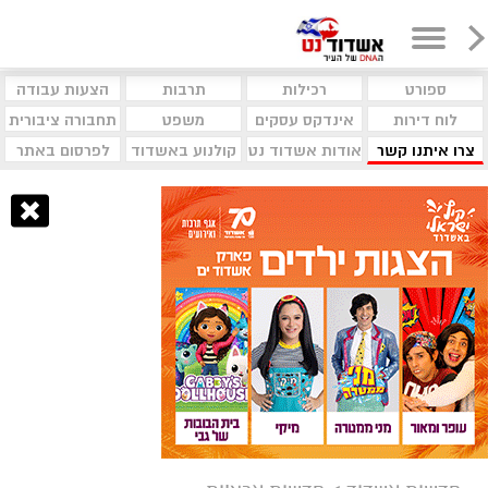
ספורט
רכילות
תרבות
הצעות עבודה
לוח דירות
אינדקס עסקים
משפט
תחבורה ציבורית
צרו איתנו קשר
אודות אשדוד נט
קולנוע באשדוד
לפרסום באתר