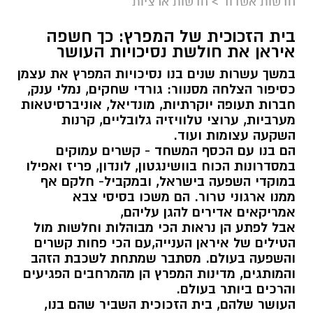
חדשות אשדוד
>
חדשות ארציות
בית הזכוכית של המפרץ: כך חשפה
איראן את חולשת נסיכויות העושר
במשך עשרות שנים בנו נסיכויות המפרץ את עצמן
כסיפור הצלחה מסנוור: גורדי שחקים, נמלי ענק,
חברות תעופה יוקרתיות, מונדיאל, אוניברסיטאות
מערביות, ערוצי טלוויזיה גלובליים, קרנות
השקעה עצומות ועוד.
הם בנו עם הכסף המשחד - קשרים עמוקים
במסדרונות הכוח בוושינגטון, לונדון, פריז ואפילו
במוקדי השפעה בישראל, ובמקביל- חלקם אף
ממנו ארגוני טרור. הם משכו בסיסי צבא
אמריקאים אדירים להגן עליהם,
אבל לפתע הן נראות הכי מבוהלות וחלשות מול
הטילים של איראן הענייה,עם הכי פחות קשרים
והשפעה בעולם. מסתבר שמתחת לשכבת הזהב
והמותגים, מדינות המפרץ הן מהמרחבים הפגיעים
והרכים ביותר בעולם.
העושר שלהם, בית הזכוכית השביר שהם בנו,