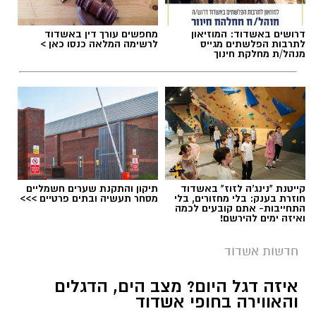
תגים:
ניסיון חיסול באשדוד
,
אירוע ירי באשדוד
דרושים באשדוד: המוזיאון
מחפשים עורך דין באשדוד
לתרבות הפלשתים מגייס
לרשימה המלאה כנסו כאן >
מנהל/ת מחלקת חינוך
קייטנת "נינג'ה לזוז" באשדוד
תיקון והתקנת שערים חשמליים
חוזרת בענק: בלי מחזורים, בלי
מסחר תעשיה ובתים פרטיים >>>
התחייבות- אתם קובעים לכמה
ואיזה ימים להירשם!
חדשות אשדוד
ארכיון המשטרה - אשדוד נט
איזה דגל היום? מצב הים, הדגלים
והאווירה בחופי אשדוד
שוטרי תחנת אשדוד פתחו במהלך הלילה בחקירה