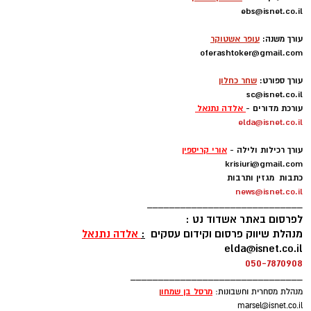
אדום
ebs@isnet.co.il
-
עורך משנה:
עופר אשטוקר
oferashtoker@gmail.com
-
עורך ספורט:
שחר כחלון
sc@isnet.co.il
עורכת מדורים -
אלדה נתנאל
elda@isnet.co.il
-
עורך רכילות ולילה -
אורי קריספין
krisiuri@gmail.com
כתבות מגזין ותרבות
news@isnet.co.il
____________________________
חוף לידו
(משפחות) – מתקני ספורט ושעשועים,
לפרסום באתר אשדוד נט :
מנהלת שיווק פרסום וקידום עסקים
:
אלדה נתנאל
חנייה גדולה חופשית, בר, בית ספר לגלישה וחנות
elda@isnet.co.il
לציוד גלישה. בכל יום רביעי שוק אשדוד. מחוף לידו
050-7870908
יוצא המדרחוף
דגל אדום
_______________________________
מרסל בן שמחו
ן
מנהלת מסחרית וחשבונות:
marsel@isnet.co.il