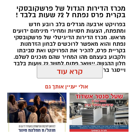
מכרז הדירות הגדול של פרשקובסקי
בקרית פרס נפתח ל 72 שעות בלבד !
אילוסטרציה מעצר חשוד
בפרויקט ארבעה מגדלים בלב רובע חדש
אירוע אלימות באשקלון: תושב אשדוד בשנות ה-40
ומתפתח, הצעות חסויות ומחירי מינימום ידועים
לחייו נעצר הערב (ראשון) בחשד למעורבות
מראש. מכרז הדירות הדיגיטלי של פרשקובסקי
נפתח והוא מאפשר לרוכשים לבחון הזדמנות
בדקירת שני בני אדם בעיר.
בקריית פרס, להכיר את הפרויקט ואת סביבתו
ולקבוע בעצמם מהו המחיר שהם מוכנים לשלם.
על פי המשטרה, במהלך הערב התקבל דיווח
חלון ההגשה יישאר פתוח למשך 72 שעות בלבד
במוקד המשטרה על אירוע דקירה באשקלון.
וייסגר ברביעי הקרוב בשעה 19:00 .
קרא עוד
כתוצאה מהאירוע נפצעו שני תושבי העיר – אחד
באורח בינוני והשני באורח קל. השניים פונו לקבלת
להאזנה לתוכן:
אולי יעניין אותך גם
טיפול רפואי.
אלדה נתנאל / 19:00 09.08.26