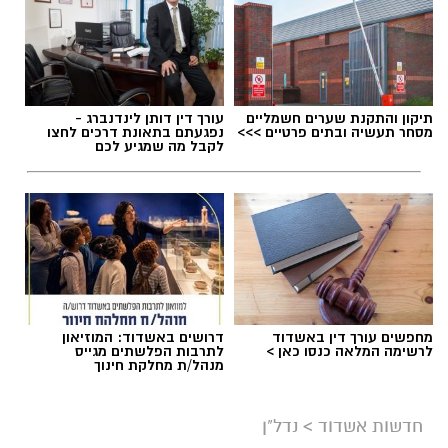
תיקון והתקנת שערים חשמליים
עורך דין דותן לינדנברג -
מסחר תעשיה ובתים פרטיים >>>
נפגעתם בתאונת דרכים לחצו
תגים:
דקירות באשקלון
,
מעצר תושב אשדוד
לקבל מה שמגיע לכם
מחפשים עורך דין באשדוד
דרושים באשדוד: המוזיאון
לרשימה המלאה כנסו כאן >
לתרבות הפלשתים מגייס
מנהל/ת מחלקת חינוך
חדשות אשדוד
>
נדל"ן