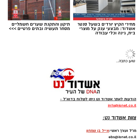
מנכ"ל החברה. לדבריו, בקריית פרס מדובר לא רק
מהירות
ברכישת דירה חדשה, אלא גם בכניסה לרובע
שנמצא בתהליך התפתחות משמעותי, עם חיבור
עתידי למוקדי תעסוקה, אקדמיה, מסחר ותחבורה
.
מחירי הקיץ יורדים בשעל סנטר
תיקון והתקנת שערים חשמליים
אשדוד: מבצעי ענק על מוצרי
מסחר תעשיה ובתים פרטיים >>>
בית, גינה וכלי עבודה
טוען כתבה...
הודעות לאתר אשדוד נט ניתן לשלוח בדוא"ל -
צילום: דוברות המשטרה
info
@isnet.co.i
l
-
אגף התנועה של משטרת ישראל נערך לשינוי
צוות אשדוד נט:
משמעותי באופן האכיפה באמצעות מצלמות