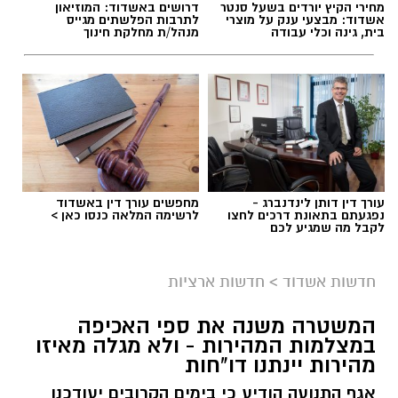
מחירי הקיץ יורדים בשעל סנטר
דרושים באשדוד: המוזיאון
אשדוד: מבצעי ענק על מוצרי
לתרבות הפלשתים מגייס
בית, גינה וכלי עבודה
מנהל/ת מחלקת חינוך
תגים:
מכרז הדירות הגדול של פרשקובסקי בקרית
פרס
מיד עם קבלת הדיווח הוזעקו לזירה שוטרי תחנת
עורך דין דותן לינדנברג -
מחפשים עורך דין באשדוד
נפגעתם בתאונת דרכים לחצו
לרשימה המלאה כנסו כאן >
אשקלון, שפתחו בחקירה ובסריקות אחר החשוד
לקבל מה שמגיע לכם
במעשה.
חדשות אשדוד
>
חדשות ארציות
זמן קצר לאחר מכן הצליחו השוטרים לאתר ולעצור
את החשוד, תושב אשדוד בשנות ה-40 לחייו. הוא
המשטרה משנה את ספי האכיפה
הועבר לחקירה בתחנת המשטרה.
במצלמות המהירות - ולא מגלה מאיזו
מהירות יינתנו דו"חות
בשלב זה טרם נמסרו פרטים על הרקע לאירוע או
אגף התנועה הודיע כי בימים הקרובים יעודכנו