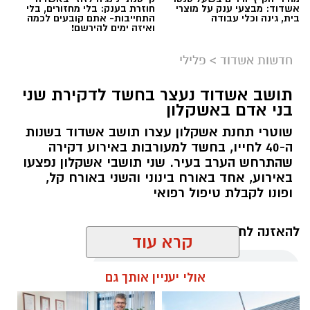
אשדוד: מבצעי ענק על מוצרי
חוזרת בענק: בלי מחזורים, בלי
בית, גינה וכלי עבודה
התחייבות- אתם קובעים לכמה
ואיזה ימים להירשם!
חדשות אשדוד
>
פלילי
תושב אשדוד נעצר בחשד לדקירת שני
בני אדם באשקלון
שוטרי תחנת אשקלון עצרו תושב אשדוד בשנות
ה-40 לחייו, בחשד למעורבות באירוע דקירה
שהתרחש הערב בעיר. שני תושבי אשקלון נפצעו
באירוע, אחד באורח בינוני והשני באורח קל,
ופונו לקבלת טיפול רפואי
להאזנה לתוכן:
קרא עוד
אולי יעניין אותך גם
עופר אשטוקר / 21:12 09.08.26