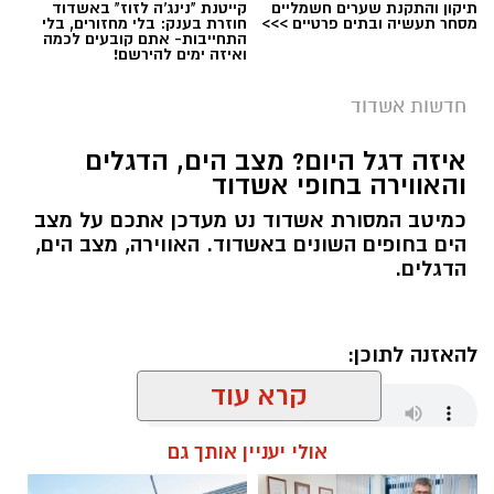
תיקון והתקנת שערים חשמליים
קייטנת "נינג'ה לזוז" באשדוד
מסחר תעשיה ובתים פרטיים >>>
חוזרת בענק: בלי מחזורים, בלי
התחייבות- אתם קובעים לכמה
ואיזה ימים להירשם!
חדשות אשדוד
איזה דגל היום? מצב הים, הדגלים
והאווירה בחופי אשדוד
כמיטב המסורת אשדוד נט מעדכן אתכם על מצב
הים בחופים השונים באשדוד. האווירה, מצב הים,
הדגלים.
להאזנה לתוכן:
קרא עוד
אולי יעניין אותך גם
מנהל האתר / 06:00 08.08.26