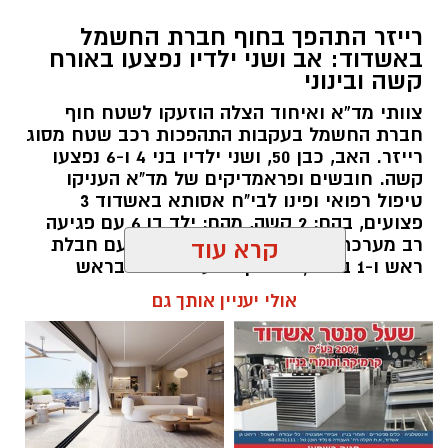
רייזר התהפך בחוף חברת החשמל
צילום גיא אוחיון
באשדוד: אב ושני ילדיו נפצעו באורח
קשה ובינוני
מה בחופים
המוכרזים באשדוד
וצבע הדגל ?
צוותי מד”א ואיחוד הצלה הוזעקו לשטח חוף
חוף מי עמי
(ספורט) – קט סל, פינג פונג, מתקני
חברת החשמל בעקבות התהפכות רכב שטח מסוג
רייזר. האב, כבן 50, ושני ילדיו בני 4 ו-6 נפצעו
כושר. פארק שעשועים לילדים. פודטראק -
דגל
קשה. חובשים ופראמדיקים של מד"א העניקו
אדום
טיפול רפואי ופינו לבי"ח אסותא באשדוד 3
פצועים, בהם: 2 קשה, מהם: ילד בן 6 עם פגיעה
רב מערכתית מחוסר הכרה וילד בן 4 עם חבלת
קרא עוד
ראש ו-1 בינוני, גבר בן 36 עם חבלות בראש
ובגפיים.
אולי יעניין אותך גם
להאזנה לתוכן: