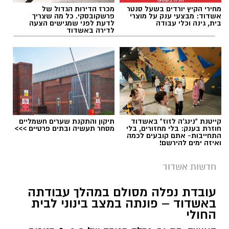
מחירי הקיץ יורדים בשעל סנטר
מכרז הדירות הגדול של
עופר אשטוקר / 18:24 07.08.26
אשדוד: מבצעי ענק על מוצרי
פרשקובסקי. כל מה שצריך
בית, גינה וכלי עבודה
לדעת לפני שמגישים הצעה
לדירה באשדוד
חוף לידו
(משפחות) – מתקני ספורט ושעשועים,
חנייה גדולה חופשית, בר, בית ספר לגלישה וחנות
לציוד גלישה. בכל יום רביעי שוק אשדוד. מחוף לידו
תגים:
התהפכות רייזר באשדוד
יוצא המדרחוף
דגל אדום
חוף אורנים
(משפחות) מתקני ספורט ושעשועים.
קייטנת "נינג'ה לזוז" באשדוד
תיקון והתקנת שערים חשמליים
חוזרת בענק: בלי מחזורים, בלי
מסחר תעשיה ובתים פרטיים >>>
בית קפה/מסעדה פתוחים על החוף. פודטראק
דגל
התחייבות- אתם קובעים לכמה
ואיזה ימים להירשם!
אדום
חדשות אשדוד
חוף הקשתות
(נוער, צעירים ובליינים) – משחקי
כדור, תאורת לילה, מרכז מסחרי שכולו מסעדות
עובדת נפלה מסולם במהלך עבודתה
באשדוד – פונתה במצב בינוני לבית
מגוונות. חנות גלישה להשכרה. בכל יום שבת -
החולי
קדה המונית ושוק אמנים הצמודים לחוף.
- דגל