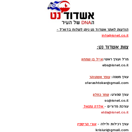
הודעות לאתר אשדוד נט ניתן לשלוח בדוא"ל -
info
@isnet.co.i
l
-
צוות אשדוד נט:
מו"ל ועורך ראשי:
אייל בן שמחון
ebs@isnet.co.il
-
עורך משנה:
עופר אשטוקר
oferashtoker@gmail.com
-
עורך ספורט:
שחר כחלון
sc@isnet.co.il
עורכת מדורים -
אלדה נתנאל
elda@isnet.co.il
-
עורך רכילות ולילה -
אורי קריספין
krisiuri@gmail.com