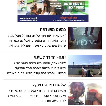
מהעולם ויצאתי ממנה עם תובנות חדשות...
כמעט מושלמת
"אני לא יודעת מתי כל זה התחיל אצל נועה,
חוסר האמון הזה באנשים, אבל גם כשנדמה
שהיא מים שקטים- משהו שם לא רגוע. אני
יודעת, אני מכירה אותה" פוסט על הבחורה
הכמעט מושלמת.
יוגה- הדרך לשינוי
ליזה גאבר, מאסטרית ביוגה בטור חדש
באשדודנט, תלווה אתכם החל מהצעד
הראשון ותכיר לכם עולם חדש. רבים מאיתנו
שמעו על יוגה אולם מעולם לא העזנו לנסות,
מה גם שהתרגלנו לחשוב שעל מנת להיכנס
אלטרנטיבה בשקל
לכושר ולחטב את הגוף עלינו לבצע לרוב
שלא כהרגלנו, בחרנו להעלות פוסט של גדי
פעילות אירובית ו/ או להרים משקולות בחדר
וילצ'רסקי. למה? סתם כי אהבנו ואולי הוא גם
הכושר. אז מהי יוגה וכיצד מתחילים? הכל כאן
לכם יעשה את זה...
בליווי אישי.