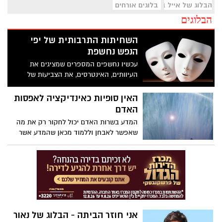
הבלוג של אייל בן שמחון
בלוגים אורחים
הבלוגים
השחיתות התרבותית של יפי
הנפש נחשפת
עכשיו נחשפים המספרים שמציגים את
העיוותים, האינטרסים, את הצביעות של
אצולת התרבות שבמעשיהם הרחיקו את
התרבות מאשדוד, מהעם, מהפריפריה לטובת
האין סופיות כאינדיקציה לאפסות
קבוצה אליטיסטית קטנה, המהווה שברירי
האדם
אחוזים מהאוכלוסייה.
המדע בשרות האדם יכול לחקור רק את מה
שאפשר לאבחן וללמוד מכאן שהמדע אשר
עדין רחוק מלפתור אפילו את תעלומת גוף
האדם, בוודאי ובוודאי רחוק עד מאוד
מלמדוד, להבין, לתפוס ולאבחן את היקום. ולו
כדי לענות על שאלה בסיסית ומרתקת : האם
מבין כל האינסוף כוכבים, ישנה אפשרות
לקיומו של כוכב עדין נוסף כמו שלנו ביקום, בו
קיימים חיים מורכבים או שמא אנחנו בודדים?
אני חוזר הביתה - הבלוג של נאור