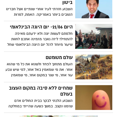
ביטון
השבוע חזרתי לעיר אחרי שנתיים אצל חברינו
הטובים ביותר באמריקה. האמת, למרות
הנוחות שבחיים בוושינגטון, ניו יורק
ובמיניאפוליס, התגעגעתי למדינה שלנו
היום 21/06- יום היוגה הבינלאומי
ובמיוחד לאשדוד שלי.
חלמתם לעשות יוגה ולא ידעתם מאיפה
להתחיל? ליזה גאבר מזמינה אתכם לחוות
שיעור מיוחד לרגל יום היוגה הבינלאומי שחל
היום (ראשון) בציון היום הארוך ביותר בשנה
מבחינת שעות אור והזדמנות מצוינת לצאת
עולם מטומטם
מהשגרה. כל הפרטים בפנים.
העולם מתחנך לפחד ולשנוא את כל מי שהוא
אחר: את מי שמאמין באל אחר, למי שיש צבע
עור אחר, מי שגר במקום אחר, מי שמאמין
בשיטת ממשל אחרת וכך משיכים ושונאים את
מי שאוהד קבוצה אחרת ועוד ועוד. המנהיגות
שמחים ללא סיבה במקום העצוב
למדה לשלוט בעולם ע"י הנחלת הפחד
בעולם
והשנאה בנתיניה, כך הם משפיטים אוכלוסיות
השבוע הלכתי לבקר בבית החולים אדם
שלמות, כך הם צוברים כוח, כך הם בורחים
שזמנו נקצב. במשך כשעה שהייתי במחלקה
מהאחריות להעניק לנתיניהם איכות חיים
הכי עצובה בעולם, שם נפרדים מדי יום אנשים
וכתחליף הם מאכלים אותם בשנאה.