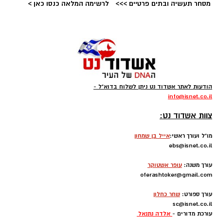
תגים:
טד
מסחר תעשיה ובתים פרטיים >>>
לרשימה המלאה כנסו כאן >
הודעות לאתר אשדוד נט ניתן לשלוח בדוא"ל -
info
@isnet.co.i
l
-
צוות אשדוד נט:
מו"ל ועורך ראשי:
אייל בן שמחון
רוצה לעקוב אחרי הערוץ של הקבוצה "אשדוד נט"
ebs@isnet.co.il
ב-WhatsApp לחצו כאן
-
עורך משנה:
עופר אשטוקר
oferashtoker@gmail.com
-
להורדת אפליקציה של אשדוד נט לחצו כאן
עורך ספורט:
שחר כחלון
sc@isnet.co.il
עקבו בפייסבוק
עורכת מדורים -
אלדה נתנאל