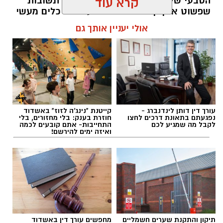
הטבעי שלנו לייפות את העבר ולחפש תשובות
קרא עוד
שפשוט אינן קיימות. הוא מציע ארגז כלים מעשי
עקבו בפייסבוק
שיעזור לנו, בהדרגה, להשתחרר מהכאב ולהמשיך
אולי יעניין אותך גם
הלאה.
עקבו באינסטגרם
הלב שלנו אולי נשבר לפעמים, אבל אנחנו לא
חייבים להישבר יחד איתו.
להאזנה לתוכן:
עורך דין דותן לינדנברג -
קייטנת "נינג'ה לזוז" באשדוד
נפגעתם בתאונת דרכים לחצו
חוזרת בענק: בלי מחזורים, בלי
לקבל מה שמגיע לכם
התחייבות- אתם קובעים לכמה
ואיזה ימים להירשם!
מערכת האתר / 09:04 23.07.26
תיקון והתקנת שערים חשמליים
מחפשים עורך דין באשדוד