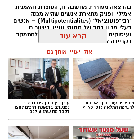
בהרצאה מעוררת מחשבה זו, הסופרת והאמנית
אמילי וופניק מתארת אנשים שהיא מכנה
"רבי־פוטנציאל" (Multipotentialites) – אנשים
בעלי מגוון רחב של תחומי עניין, כישורים
ועיסוקים שונים לאורך חייהם, במקום להתמקד
קרא עוד
בקריירה אחת בלבד.
אולי יעניין אותך גם
האם גם אתם כאלה?
להאזנה לתוכן:
מחפשים עורך דין באשדוד
עורך דין דותן לינדנברג -
אלדה נתנאל / 09:20 07.08.26
לרשימה המלאה כנסו כאן >
נפגעתם בתאונת דרכים לחצו
לקבל מה שמגיע לכם