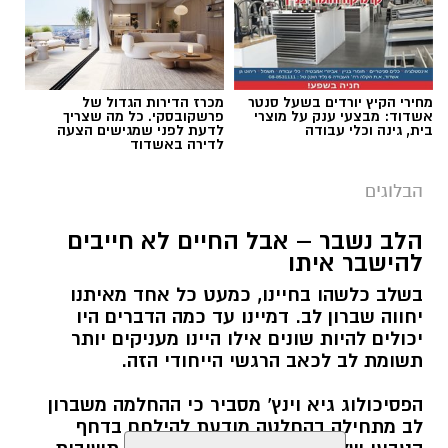
תגים:
ייעוד
מחירי הקיץ יורדים בשעל סנטר
מכרז הדירות הגדול של
אשדוד: מבצעי ענק על מוצרי
פרשקובסקי. כל מה שצריך
בית, גינה וכלי עבודה
לדעת לפני שמגישים הצעה
לדירה באשדוד
הבלוגים
הלב נשבר – אבל החיים לא חייבים
להישבר איתו
בשלב כלשהו בחיינו, כמעט כל אחד מאיתנו
יחווה שברון לב. דמיינו עד כמה הדברים היו
רוצה לעקוב אחרי הערוץ של הקבוצה "אשדוד נט"
יכולים להיות שונים אילו היינו מעניקים יותר
תשומת לב לכאב הרגשי הייחודי הזה.
ב-WhatsApp לחצו כאן
הפסיכולוג גיא וינץ' מסביר כי ההחלמה משברון
לב מתחילה בהחלטה מודעת להילחם בדחף
להורדת אפליקציה של אשדוד נט לחצו כאן