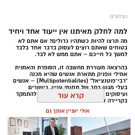
הבלוגים
למה לחלק מאיתנו אין ייעוד אחד ויחיד
מה תרצו להיות כשתהיו גדולים? אם אתם לא
בטוחים שאתם רוצים לעסוק בדבר אחד בלבד
למשך כל חייכם – אתם ממש לא לבד.
בהרצאה מעוררת מחשבה זו, הסופרת והאמנית
אמילי וופניק מתארת אנשים שהיא מכנה
"רבי־פוטנציאל" (Multipotentialites) – אנשים
בעלי מגוון רחב של תחומי עניין, כישורים
ועיסוקים שונים לאורך חייהם, במקום להתמקד
קרא עוד
בקריירה אחת בלבד.
אולי יעניין אותך גם
האם גם אתם כאלה?
להאזנה לתוכן: