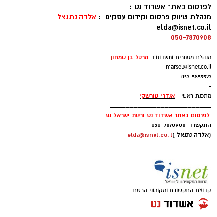
לפרסום באתר אשדוד נט :
מנהלת שיווק פרסום וקידום עסקים
:
אלדה נתנאל
elda@isnet.co.il
050-7870908
_______________________________
מרסל בן שמחו
ן
מנהלת מסחרית וחשבונות:
marsel@isnet.co.il
052-5855522
-
אנדרי טורשקין
מתכנת ראשי -
__________________________
לפרסום באתר אשדוד נט ורשת ישראל נט
התקשרו
-
050-7870908
(אלדה נתנאל )
elda@isnet.co.il
קבוצת התקשורת ומקומוני הרשת: