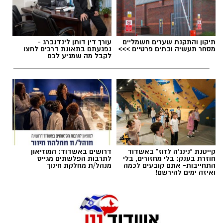
תיקון והתקנת שערים חשמליים
עורך דין דותן לינדנברג -
אלדה נתנאל / 09:20 07.08.26
מסחר תעשיה ובתים פרטיים >>>
נפגעתם בתאונת דרכים לחצו
לקבל מה שמגיע לכם
תגים:
ייעוד
קייטנת "נינג'ה לזוז" באשדוד
דרושים באשדוד: המוזיאון
חוזרת בענק: בלי מחזורים, בלי
לתרבות הפלשתים מגייס
התחייבות- אתם קובעים לכמה
מנהל/ת מחלקת חינוך
ואיזה ימים להירשם!