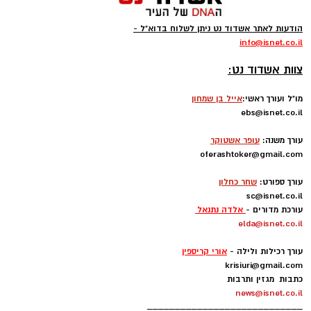
הודעות לאתר אשדוד נט ניתן לשלוח בדוא"ל -
info
@isnet.co.i
l
-
רוצה לעקוב אחרי הערוץ של הקבוצה "אשדוד נט"
צוות אשדוד נט:
ב-WhatsApp לחצו כאן
מו"ל ועורך ראשי:
אייל בן שמחון
ebs@isnet.co.il
להורדת אפליקציה של אשדוד נט לחצו כאן
-
עורך משנה:
עופר אשטוקר
oferashtoker@gmail.com
עקבו בפייסבוק
-
עורך ספורט:
שחר כחלון
עקבו באינסטגרם
sc@isnet.co.il
עורכת מדורים -
אלדה נתנאל
elda@isnet.co.il
-
עורך רכילות ולילה -
אורי קריספין
krisiuri@gmail.com
כתבות מגזין ותרבות
news@isnet.co.il
____________________________