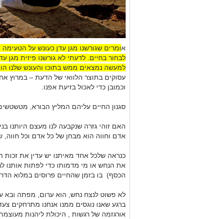
א
ומרים שגורשנו מגן עדן כעונש על הטעימה 
לבחור בחיים. לדעתי לא גורשנו פיזית מגן עד
למעשה נמצאים ממש בתוכו והעונש שלנו הוא
עסוקים בתוצר הלוואי של הדעת – במרוץ אחר
וכמובן כדי לאכול בזיעת אפנו.
סגנון החיים עליהם המליץ הבורא, מטשטשים
האם זוהי גזרה שנקבעה לנו מעצם היותנו בני
אדם וחווה הוא מבחן של כל אדם וכל חווה, 
כנראה שלכל אחד מאיתנו יש עדין את זכות ה
את הנחש או מי מדמותו כדי לפתות אותנו לנ
הכסף) בו בזמן שהחיים פרוסים במלוא הדרם
לא פשוט לנצח נחש, הוא ערום, מפתה ובא ע
ברגע שאנו נוגסים ממנו אנחנו מתרחקים צעד
אורגזמה של רגשות , היכולת ליהנות מעוצמת ה