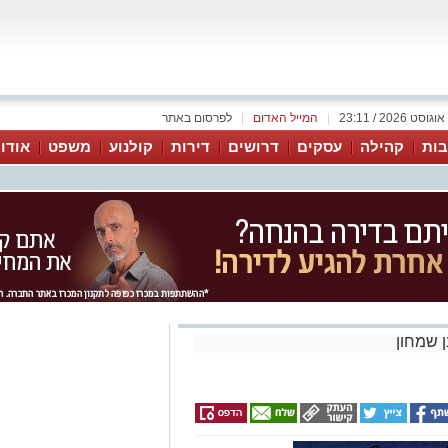
|
המייל האדום
|
לפרסום באתר
ות
קהילה
עסקים
דרושים
דירות
קולנוע
משפט
אודו
ן שמחון