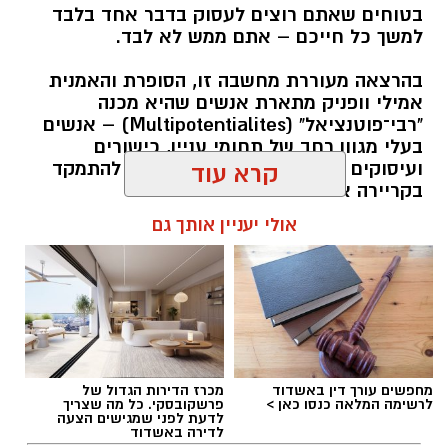
בטוחים שאתם רוצים לעסוק בדבר אחד בלבד
למשך כל חייכם – אתם ממש לא לבד.
בהרצאה מעוררת מחשבה זו, הסופרת והאמנית
אמילי וופניק מתארת אנשים שהיא מכנה
"רבי־פוטנציאל" (Multipotentialites) – אנשים
בעלי מגוון רחב של תחומי עניין, כישורים
ועיסוקים שונים לאורך חייהם, במקום להתמקד
קרא עוד
בקריירה אחת בלבד.
אולי יעניין אותך גם
האם גם אתם כאלה?
להאזנה לתוכן:
מחפשים עורך דין באשדוד
מכרז הדירות הגדול של
אלדה נתנאל / 09:20 07.08.26
לרשימה המלאה כנסו כאן >
פרשקובסקי. כל מה שצריך
לדעת לפני שמגישים הצעה
לדירה באשדוד