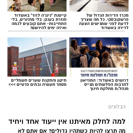
מכרז הדירות הגדול של
קייטנת "נינג'ה לזוז" באשדוד
פרשקובסקי. כל מה שצריך
חוזרת בענק: בלי מחזורים, בלי
לדעת לפני שמגישים הצעה
התחייבות- אתם קובעים לכמה
לדירה באשדוד
ואיזה ימים להירשם!
דרושים באשדוד: המוזיאון
תיקון והתקנת שערים חשמליים
לתרבות הפלשתים מגייס
מסחר תעשיה ובתים פרטיים >>>
מנהל/ת מחלקת חינוך
הבלוגים
למה לחלק מאיתנו אין ייעוד אחד ויחיד
מה תרצו להיות כשתהיו גדולים? אם אתם לא