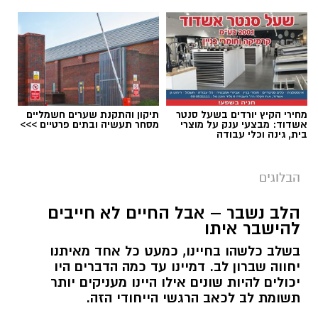
תגים:
ייעוד
מחירי הקיץ יורדים בשעל סנטר
תיקון והתקנת שערים חשמליים
אשדוד: מבצעי ענק על מוצרי
מסחר תעשיה ובתים פרטיים >>>
בית, גינה וכלי עבודה
הבלוגים
הלב נשבר – אבל החיים לא חייבים
להישבר איתו
בשלב כלשהו בחיינו, כמעט כל אחד מאיתנו
יחווה שברון לב. דמיינו עד כמה הדברים היו
רוצה לעקוב אחרי הערוץ של הקבוצה "אשדוד נט"
יכולים להיות שונים אילו היינו מעניקים יותר
תשומת לב לכאב הרגשי הייחודי הזה.
ב-WhatsApp לחצו כאן