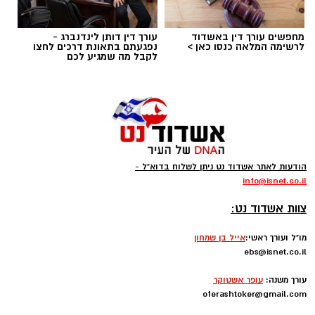
מחפשים עורך דין באשדוד
עורך דין דותן לינדנברג -
תגים:
טד
לרשימה המלאה כנסו כאן >
נפגעתם בתאונת דרכים לחצו
לקבל מה שמגיע לכם
הודעות לאתר אשדוד נט ניתן לשלוח בדוא"ל -
info
@isnet.co.i
l
-
צוות אשדוד נט:
מו"ל ועורך ראשי:
אייל בן שמחון
רוצה לעקוב אחרי הערוץ של הקבוצה "אשדוד נט"
ebs@isnet.co.il
ב-WhatsApp לחצו כאן
-
עורך משנה:
עופר אשטוקר
oferashtoker@gmail.com
-
להורדת אפליקציה של אשדוד נט לחצו כאן