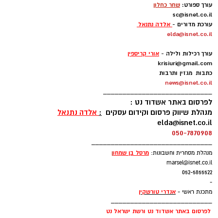
עורך ספורט:
שחר כחלון
sc@isnet.co.il
עקבו בפייסבוק
עורכת מדורים -
אלדה נתנאל
elda@isnet.co.il
עקבו באינסטגרם
-
עורך רכילות ולילה -
אורי קריספין
krisiuri@gmail.com
כתבות מגזין ותרבות
news@isnet.co.il
____________________________
לפרסום באתר אשדוד נט :
מנהלת שיווק פרסום וקידום עסקים
:
אלדה נתנאל
elda@isnet.co.il
050-7870908
_______________________________
מרסל בן שמחו
ן
מנהלת מסחרית וחשבונות:
marsel@isnet.co.il
052-5855522
-
אנדרי טורשקין
מתכנת ראשי -
__________________________
לפרסום באתר אשדוד נט ורשת ישראל נט