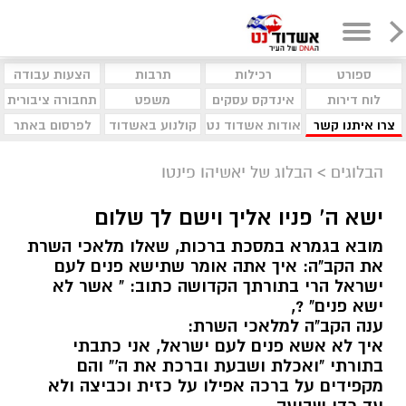
ספורט
רכילות
תרבות
הצעות עבודה
לוח דירות
אינדקס עסקים
משפט
תחבורה ציבורית
צרו איתנו קשר
אודות אשדוד נט
קולנוע באשדוד
לפרסום באתר
הבלוגים
>
הבלוג של יאשיהו פינטו
ישא ה' פניו אליך וישם לך שלום
מובא בגמרא במסכת ברכות, שאלו מלאכי השרת
את הקב"ה: איך אתה אומר שתישא פנים לעם
ישראל הרי בתורתך הקדושה כתוב: " אשר לא
ישא פנים" ?,
ענה הקב"ה למלאכי השרת:
איך לא אשא פנים לעם ישראל, אני כתבתי
בתורתי "ואכלת ושבעת וברכת את ה'" והם
מקפידים על ברכה אפילו על כזית וכביצה ולא