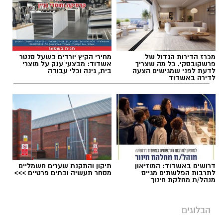
להאזנה לתוכן:
מכרז הדירות הגדול של
מחירי הקיץ יורדים בשעל סנטר
אלדה נתנאל / 09:20 07.08.26
פרשקובסקי. כל מה שצריך
אשדוד: מבצעי ענק על מוצרי
לדעת לפני שמגישים הצעה
בית, גינה וכלי עבודה
לדירה באשדוד
תגים:
ייעוד
דרושים באשדוד: המוזיאון
תיקון והתקנת שערים חשמליים
לתרבות הפלשתים מגייס
מסחר תעשיה ובתים פרטיים >>>
מנהל/ת מחלקת חינוך
הבלוגים