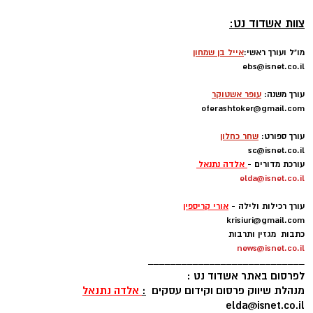
הודעות לאתר אשדוד נט ניתן לשלוח בדוא"ל -
info
@isnet.co.i
l
-
רוצה לעקוב אחרי הערוץ של הקבוצה "אשדוד נט"
צוות אשדוד נט:
ב-WhatsApp לחצו כאן
מו"ל ועורך ראשי:
אייל בן שמחון
ebs@isnet.co.il
-
להורדת אפליקציה של אשדוד נט לחצו כאן
עורך משנה:
עופר אשטוקר
oferashtoker@gmail.com
-
עקבו בפייסבוק
עורך ספורט:
שחר כחלון
sc@isnet.co.il
עקבו באינסטגרם
עורכת מדורים -
אלדה נתנאל
elda@isnet.co.il
-
עורך רכילות ולילה -
אורי קריספין
krisiuri@gmail.com
כתבות מגזין ותרבות
news@isnet.co.il
____________________________
לפרסום באתר אשדוד נט :