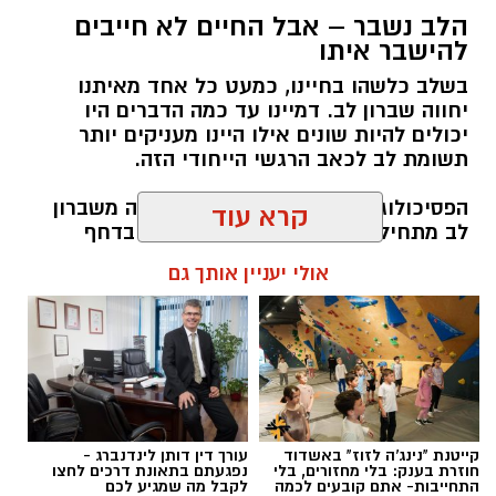
הלב נשבר – אבל החיים לא חייבים
להישבר איתו
בשלב כלשהו בחיינו, כמעט כל אחד מאיתנו
יחווה שברון לב. דמיינו עד כמה הדברים היו
רוצה לעקוב אחרי הערוץ של הקבוצה "אשדוד נט"
יכולים להיות שונים אילו היינו מעניקים יותר
תשומת לב לכאב הרגשי הייחודי הזה.
ב-WhatsApp לחצו כאן
הפסיכולוג גיא וינץ' מסביר כי ההחלמה משברון
לב מתחילה בהחלטה מודעת להילחם בדחף
להורדת אפליקציה של אשדוד נט לחצו כאן
הטבעי שלנו לייפות את העבר ולחפש תשובות
קרא עוד
שפשוט אינן קיימות. הוא מציע ארגז כלים מעשי
עקבו בפייסבוק
שיעזור לנו, בהדרגה, להשתחרר מהכאב ולהמשיך
אולי יעניין אותך גם
הלאה.
עקבו באינסטגרם
הלב שלנו אולי נשבר לפעמים, אבל אנחנו לא
חייבים להישבר יחד איתו.
להאזנה לתוכן: