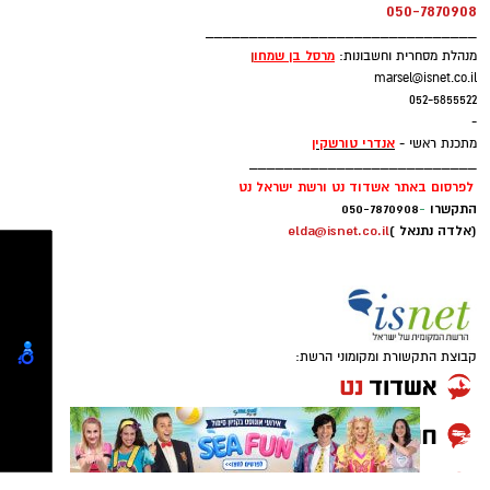
מנהלת שיווק פרסום וקידום עסקים
:
אלדה נתנאל
elda@isnet.co.il
050-7870908
_______________________________
מרסל בן שמחו
ן
מנהלת מסחרית וחשבונות:
marsel@isnet.co.il
052-5855522
-
אנדרי טורשקין
מתכנת ראשי -
__________________________
לפרסום באתר אשדוד נט ורשת ישראל נט
התקשרו
-
050-7870908
(אלדה נתנאל )
elda@isnet.co.il
קבוצת התקשורת ומקומוני הרשת: