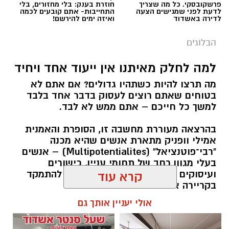
פרשקובסקי. כל מה שצריך
חוזרת בענק: בלי מחזורים, בלי
לדעת לפני שמגישים הצעה
התחייבות- אתם קובעים לכמה
לדירה באשדוד
ואיזה ימים להירשם!
הבלוגים
למה לחלק מאיתנו אין ייעוד אחד ויחיד
מה תרצו להיות כשתהיו גדולים? אם אתם לא
בטוחים שאתם רוצים לעסוק בדבר אחד בלבד
למשך כל חייכם – אתם ממש לא לבד.
בהרצאה מעוררת מחשבה זו, הסופרת והאמנית
אמילי וופניק מתארת אנשים שהיא מכנה
"רבי־פוטנציאל" (Multipotentialites) – אנשים
בעלי מגוון רחב של תחומי עניין, כישורים
ועיסוקים שונים לאורך חייהם, במקום להתמקד
קרא עוד
בקריירה אחת בלבד.
אולי יעניין אותך גם
האם גם אתם כאלה?