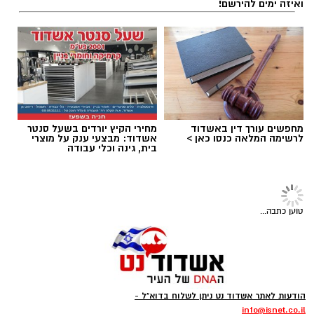
קייטנת "נינג'ה לזוז" באשדוד
עורך דין דותן לינדנברג -
חוזרת בענק: בלי מחזורים, בלי
נפגעתם בתאונת דרכים לחצו
התחייבות- אתם קובעים לכמה
לקבל מה שמגיע לכם
ואיזה ימים להירשם!
מערכת האתר / 09:04 23.07.26
מחפשים עורך דין באשדוד
מחירי הקיץ יורדים בשעל סנטר
תגים:
טד
לרשימה המלאה כנסו כאן >
אשדוד: מבצעי ענק על מוצרי
בית, גינה וכלי עבודה
טוען כתבה...